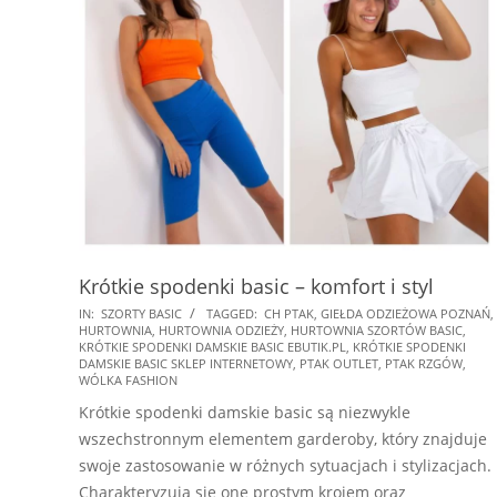
Krótkie spodenki basic – komfort i styl
2025-
IN:
SZORTY BASIC
TAGGED:
CH PTAK
,
GIEŁDA ODZIEŻOWA POZNAŃ
,
HURTOWNIA
,
HURTOWNIA ODZIEŻY
,
HURTOWNIA SZORTÓW BASIC
,
01-
KRÓTKIE SPODENKI DAMSKIE BASIC EBUTIK.PL
,
KRÓTKIE SPODENKI
28
DAMSKIE BASIC SKLEP INTERNETOWY
,
PTAK OUTLET
,
PTAK RZGÓW
,
WÓLKA FASHION
Krótkie spodenki damskie basic są niezwykle
wszechstronnym elementem garderoby, który znajduje
swoje zastosowanie w różnych sytuacjach i stylizacjach.
Charakteryzują się one prostym krojem oraz