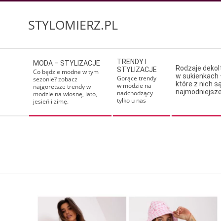
Skip
to
STYLOMIERZ.PL
content
Secondary
TRENDY I
MODA – STYLIZACJE
Navigation
Rodzaje deko
STYLIZACJE
Co będzie modne w tym
w sukienkach 
Menu
Gorące trendy
sezonie? zobacz
które z nich s
w modzie na
najgorętsze trendy w
najmodniejsz
nadchodzący
modzie na wiosnę, lato,
tylko u nas
jesień i zimę.