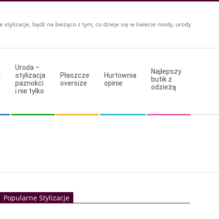
e stylizacje, bądź na bieżąco z tym, co dzieje się w świecie mody, urody
Uroda –
Najlepszy
y
stylizacja
Płaszcze
Hurtownia
butik z
paznokci
oversize
opinie
odzieżą
i nie tylko
Popularne Stylizacje