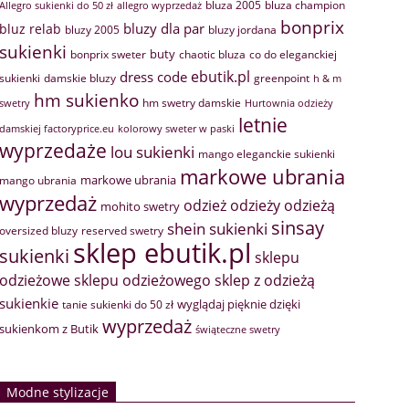
bluza 2005
bluza champion
Allegro sukienki do 50 zł
allegro wyprzedaż
bonprix
bluzy dla par
bluz relab
bluzy 2005
bluzy jordana
sukienki
buty
bonprix sweter
chaotic bluza
co do eleganckiej
ebutik.pl
dress code
sukienki
greenpoint
damskie bluzy
h & m
hm sukienko
hm swetry damskie
swetry
Hurtownia odzieży
letnie
damskiej factoryprice.eu
kolorowy sweter w paski
wyprzedaże
lou sukienki
mango eleganckie sukienki
markowe ubrania
markowe ubrania
mango ubrania
wyprzedaż
odzież
odzieży
odzieżą
mohito swetry
sinsay
shein sukienki
oversized bluzy
reserved swetry
sklep ebutik.pl
sukienki
sklepu
sklep z odzieżą
odzieżowe
sklepu odzieżowego
sukienkie
wyglądaj pięknie dzięki
tanie sukienki do 50 zł
wyprzedaż
sukienkom z Butik
świąteczne swetry
Modne stylizacje