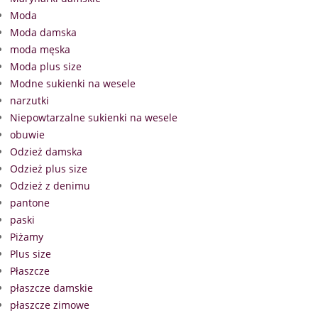
Moda
Moda damska
moda męska
Moda plus size
Modne sukienki na wesele
narzutki
Niepowtarzalne sukienki na wesele
obuwie
Odzież damska
Odzież plus size
Odzież z denimu
pantone
paski
Piżamy
Plus size
Płaszcze
płaszcze damskie
płaszcze zimowe