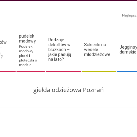
Najlepsz
pudelek
Rodzaje
modowy
ltów
dekoltów w
Sukienki na
Pudelek
–
Jeggins
bluzkach –
wesele
modowy
ą
damskie
jakie pasują
młodzieżowe
plotki i
e?
na lato?
ploteczki o
modzie
giełda odzieżowa Poznań