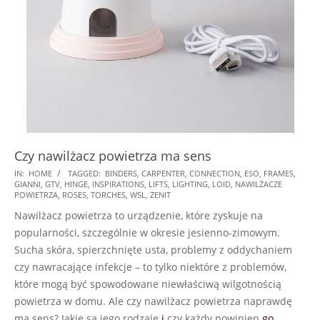
Czy nawilżacz powietrza ma sens
2024-
IN:
HOME
TAGGED:
BINDERS
,
CARPENTER
,
CONNECTION
,
ESO
,
FRAMES
,
GIANNI
,
GTV
,
HINGE
,
INSPIRATIONS
,
LIFTS
,
LIGHTING
,
LOID
,
NAWILŻACZE
11-
POWIETRZA
,
ROSES
,
TORCHES
,
WSL
,
ZENIT
29
Nawilżacz powietrza to urządzenie, które zyskuje na
popularności, szczególnie w okresie jesienno-zimowym.
Sucha skóra, spierzchnięte usta, problemy z oddychaniem
czy nawracające infekcje – to tylko niektóre z problemów,
które mogą być spowodowane niewłaściwą wilgotnością
powietrza w domu. Ale czy nawilżacz powietrza naprawdę
ma sens? Jakie są jego rodzaje
i
czy każdy powinien
go