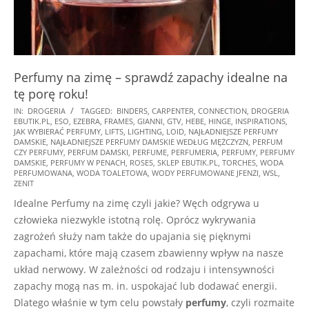
Perfumy na zimę – sprawdź zapachy idealne na
tę porę roku!
2024-
IN:
DROGERIA
TAGGED:
BINDERS
,
CARPENTER
,
CONNECTION
,
DROGERIA
EBUTIK.PL
,
ESO
,
EZEBRA
,
FRAMES
,
GIANNI
,
GTV
,
HEBE
,
HINGE
,
INSPIRATIONS
,
11-
JAK WYBIERAĆ PERFUMY
,
LIFTS
,
LIGHTING
,
LOID
,
NAJŁADNIEJSZE PERFUMY
29
DAMSKIE
,
NAJŁADNIEJSZE PERFUMY DAMSKIE WEDŁUG MĘŻCZYZN
,
PERFUM
CZY PERFUMY
,
PERFUM DAMSKI
,
PERFUME
,
PERFUMERIA
,
PERFUMY
,
PERFUMY
DAMSKIE
,
PERFUMY W PENACH
,
ROSES
,
SKLEP EBUTIK.PL
,
TORCHES
,
WODA
PERFUMOWANA
,
WODA TOALETOWA
,
WODY PERFUMOWANE JFENZI
,
WSL
,
ZENIT
Idealne Perfumy na zimę czyli jakie? Węch odgrywa u
człowieka niezwykle istotną rolę. Oprócz wykrywania
zagrożeń służy nam także do upajania się pięknymi
zapachami, które mają czasem zbawienny wpływ na nasze
układ nerwowy. W zależności od rodzaju i intensywności
zapachy mogą nas m. in. uspokajać lub dodawać energii.
Dlatego właśnie w tym celu powstały
perfumy
, czyli rozmaite