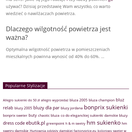
używać? Dzisiaj przedstawię Wam wszystko, co warto
wiedzieć o nawilżaczach powietrza.
Dlaczego wilgotność powietrza jest
ważna?
Optymalna wilgotność powietrza w pomieszczeniach
mieszkalnych powinna wynosić od 40% do 60%. …
Popularne Stylizacje
bluz
bluza 2005
bluza champion
Allegro sukienki do 50 zł
allegro wyprzedaż
bonprix sukienki
bluzy dla par
relab
bluzy 2005
bluzy jordana
buty
bonprix sweter
chaotic bluza
co do eleganckiej sukienki
damskie bluzy
hm sukienko
ebutik.pl
dress code
greenpoint
hm
h & m swetry
swetry damskie
Hurtownia odzieży damskiej factoryprice.eu
kolorowy sweter w