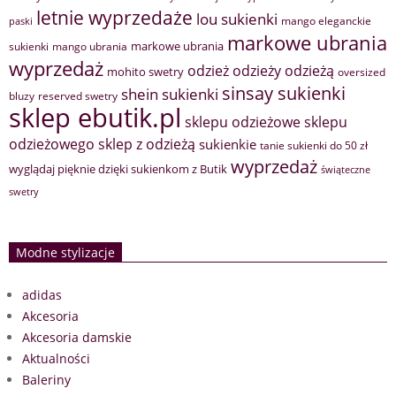
letnie wyprzedaże
lou sukienki
mango eleganckie
paski
markowe ubrania
markowe ubrania
sukienki
mango ubrania
wyprzedaż
odzież
odzieży
odzieżą
mohito swetry
oversized
sinsay sukienki
shein sukienki
bluzy
reserved swetry
sklep ebutik.pl
sklepu odzieżowe
sklepu
sklep z odzieżą
odzieżowego
sukienkie
tanie sukienki do 50 zł
wyprzedaż
wyglądaj pięknie dzięki sukienkom z Butik
świąteczne
swetry
Modne stylizacje
adidas
Akcesoria
Akcesoria damskie
Aktualności
Baleriny