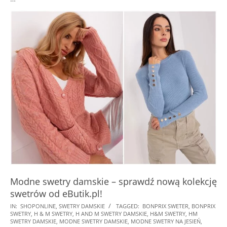
Modne swetry damskie – sprawdź nową kolekcję
swetrów od eButik.pl!
2025-
IN:
SHOPONLINE
,
SWETRY DAMSKIE
TAGGED:
BONPRIX SWETER
,
BONPRIX
SWETRY
,
H & M SWETRY
,
H AND M SWETRY DAMSKIE
,
H&M SWETRY
,
HM
01-
SWETRY DAMSKIE
,
MODNE SWETRY DAMSKIE
,
MODNE SWETRY NA JESIEŃ
,