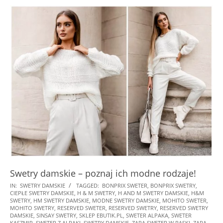
Swetry damskie – poznaj ich modne rodzaje!
2025-
IN:
SWETRY DAMSKIE
TAGGED:
BONPRIX SWETER
,
BONPRIX SWETRY
,
CIEPŁE SWETRY DAMSKIE
,
H & M SWETRY
,
H AND M SWETRY DAMSKIE
,
H&M
01-
SWETRY
,
HM SWETRY DAMSKIE
,
MODNE SWETRY DAMSKIE
,
MOHITO SWETER
,
28
MOHITO SWETRY
,
RESERVED SWETER
,
RESERVED SWETRY
,
RESERVED SWETRY
DAMSKIE
,
SINSAY SWETRY
,
SKLEP EBUTIK.PL
,
SWETER ALPAKA
,
SWETER
KASZMIR
,
SWETER Z ALPAKI
,
SWETRY DAMSKIE
,
ZARA SWETER W PASKI
,
ZARA