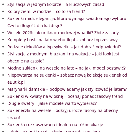
Stylizacja w jednym kolorze – 5 kluczowych zasad
Kolory ziemi w modzie – co to za trend?
Sukienki midi: elegancja, która wymaga świadomego wyboru.
Czy to długość dla każdego?
Wesele 2026: Jak uniknąć modowej wpadki? Złote zasady
Komplety basic na lato w ebutik.pl – zobacz top zestawy
Rodzaje dekoltów a typ sylwetki – jak dobrać odpowiedni?
Stylizacje z modnymi bluzkami na wakacje – jaki look jest
obecnie na czasie?
Modne sukienki na wesele na lato – na jaki model postawić?
Niepowtarzalne sukienki – zobacz nową kolekcję sukienek od
eButik.pl
Marynarki damskie – podpowiadamy jak stylizować je latem?
Sukienki w kwiaty na wiosnę – poznaj ponadczasowy trend
Długie swetry – jakie modele warto wybierać?
Sukieneczki na wesele – odkryj urocze fasony na obecny
sezon!
Sukienka rozkloszowana idealna na różne okazje
Letnie sukienki maxi – stwórz romantyczny look