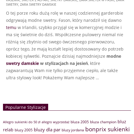
SWETRY
,
ZARA SWETRY DAMSKIE
O tej porze roku dużą rolę w naszej codziennej garderobie
odgrywają modne swetry. Fason, który narodził się dawno
temu
w Irlandii, szybko przyjął się w komercyjnej modzie i
ma się świetnie do dziś. Współczesne pulowery niemal nie
różnią się zbytnio od swego ówczesnego pierwowzoru,
oprócz tego, że mają kształt lepiej dostosowany do potrzeb
kobiecej sylwetki. Poznajcie dzisiaj najmodniejsze
modne
swetry damskie
w stylizacjach na jesień
, które
zagwarantują Wam nie tylko przyjemne ciepło, ale także
ultra stylowy look! Pokażemy Wam najlepsze …
Popularne Stylizacje
bluz
bluza 2005
bluza champion
Allegro sukienki do 50 zł
allegro wyprzedaż
bonprix sukienki
bluzy dla par
relab
bluzy 2005
bluzy jordana