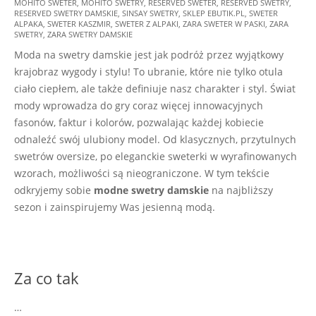
30
MOHITO SWETER
,
MOHITO SWETRY
,
RESERVED SWETER
,
RESERVED SWETRY
,
RESERVED SWETRY DAMSKIE
,
SINSAY SWETRY
,
SKLEP EBUTIK.PL
,
SWETER
ALPAKA
,
SWETER KASZMIR
,
SWETER Z ALPAKI
,
ZARA SWETER W PASKI
,
ZARA
SWETRY
,
ZARA SWETRY DAMSKIE
Moda na swetry damskie jest jak podróż przez wyjątkowy
krajobraz wygody i stylu! To ubranie, które nie tylko otula
ciało ciepłem, ale także definiuje nasz charakter i styl. Świat
mody wprowadza do gry coraz więcej innowacyjnych
fasonów, faktur i kolorów, pozwalając każdej kobiecie
odnaleźć swój ulubiony model. Od klasycznych, przytulnych
swetrów oversize, po eleganckie sweterki w wyrafinowanych
wzorach, możliwości są nieograniczone. W tym tekście
odkryjemy sobie
modne swetry damskie
na najbliższy
sezon i zainspirujemy Was jesienną modą.
Za co tak
…