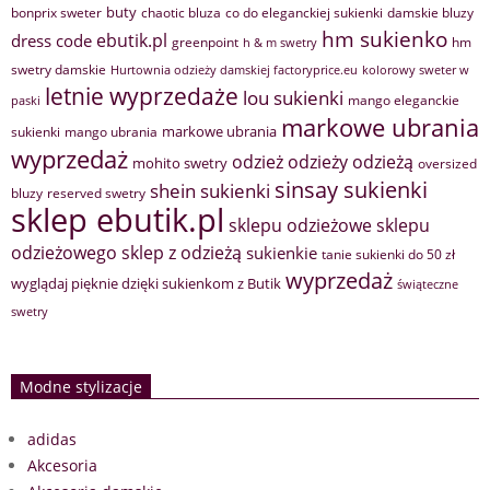
buty
bonprix sweter
chaotic bluza
co do eleganckiej sukienki
damskie bluzy
hm sukienko
ebutik.pl
dress code
greenpoint
hm
h & m swetry
swetry damskie
Hurtownia odzieży damskiej factoryprice.eu
kolorowy sweter w
letnie wyprzedaże
lou sukienki
mango eleganckie
paski
markowe ubrania
markowe ubrania
sukienki
mango ubrania
wyprzedaż
odzież
odzieży
odzieżą
mohito swetry
oversized
sinsay sukienki
shein sukienki
bluzy
reserved swetry
sklep ebutik.pl
sklepu odzieżowe
sklepu
sklep z odzieżą
odzieżowego
sukienkie
tanie sukienki do 50 zł
wyprzedaż
wyglądaj pięknie dzięki sukienkom z Butik
świąteczne
swetry
Modne stylizacje
adidas
Akcesoria