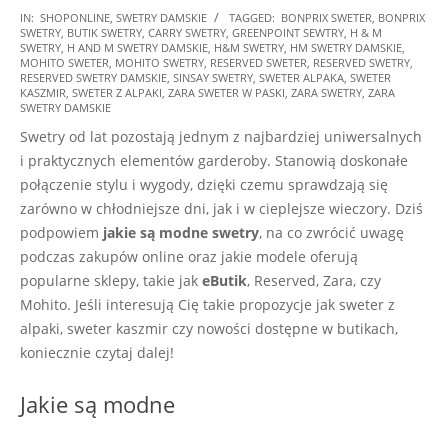
2025-
IN:
SHOPONLINE
,
SWETRY DAMSKIE
TAGGED:
BONPRIX SWETER
,
BONPRIX
SWETRY
,
BUTIK SWETRY
,
CARRY SWETRY
,
GREENPOINT SEWTRY
,
H & M
01-
SWETRY
,
H AND M SWETRY DAMSKIE
,
H&M SWETRY
,
HM SWETRY DAMSKIE
,
30
MOHITO SWETER
,
MOHITO SWETRY
,
RESERVED SWETER
,
RESERVED SWETRY
,
RESERVED SWETRY DAMSKIE
,
SINSAY SWETRY
,
SWETER ALPAKA
,
SWETER
KASZMIR
,
SWETER Z ALPAKI
,
ZARA SWETER W PASKI
,
ZARA SWETRY
,
ZARA
SWETRY DAMSKIE
Swetry od lat pozostają jednym z najbardziej uniwersalnych
i praktycznych elementów garderoby. Stanowią doskonałe
połączenie stylu i wygody, dzięki czemu sprawdzają się
zarówno w chłodniejsze dni, jak i w cieplejsze wieczory. Dziś
podpowiem
jakie są modne swetry
, na co zwrócić uwagę
podczas zakupów online oraz jakie modele oferują
popularne sklepy, takie jak
eButik
, Reserved, Zara, czy
Mohito. Jeśli interesują Cię takie propozycje jak sweter z
alpaki, sweter kaszmir czy nowości dostępne w butikach,
koniecznie czytaj dalej!
Jakie są modne
…