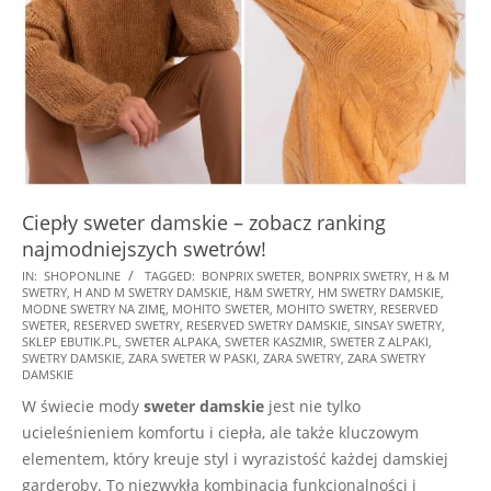
Ciepły sweter damskie – zobacz ranking
najmodniejszych swetrów!
2025-
IN:
SHOPONLINE
TAGGED:
BONPRIX SWETER
,
BONPRIX SWETRY
,
H & M
SWETRY
,
H AND M SWETRY DAMSKIE
,
H&M SWETRY
,
HM SWETRY DAMSKIE
,
10-
MODNE SWETRY NA ZIMĘ
,
MOHITO SWETER
,
MOHITO SWETRY
,
RESERVED
17
SWETER
,
RESERVED SWETRY
,
RESERVED SWETRY DAMSKIE
,
SINSAY SWETRY
,
SKLEP EBUTIK.PL
,
SWETER ALPAKA
,
SWETER KASZMIR
,
SWETER Z ALPAKI
,
SWETRY DAMSKIE
,
ZARA SWETER W PASKI
,
ZARA SWETRY
,
ZARA SWETRY
DAMSKIE
W świecie mody
sweter damskie
jest nie tylko
ucieleśnieniem komfortu i ciepła, ale także kluczowym
elementem, który kreuje styl i wyrazistość każdej damskiej
garderoby. To niezwykła kombinacja funkcjonalności i