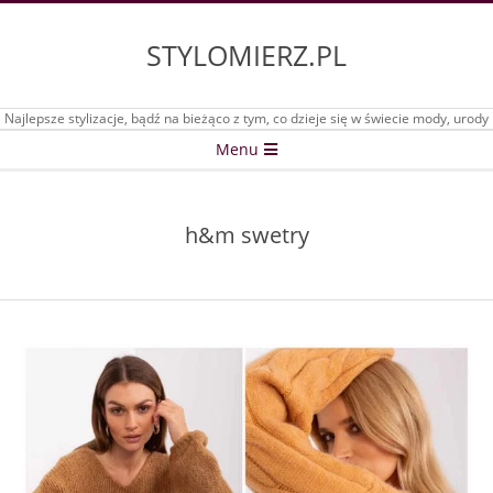
Skip
to
STYLOMIERZ.PL
content
Najlepsze stylizacje, bądź na bieżąco z tym, co dzieje się w świecie mody, urody
Secondary
Menu
Navigation
Menu
h&m swetry