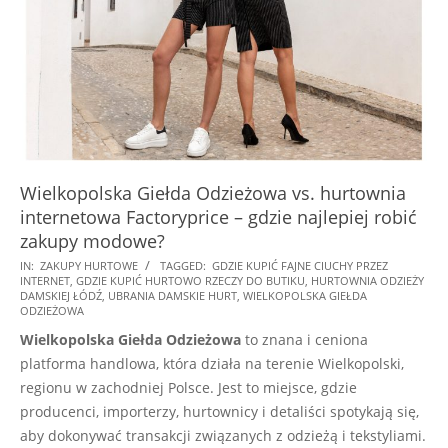
Wielkopolska Giełda Odzieżowa vs. hurtownia
internetowa Factoryprice – gdzie najlepiej robić
zakupy modowe?
2025-
IN:
ZAKUPY HURTOWE
TAGGED:
GDZIE KUPIĆ FAJNE CIUCHY PRZEZ
INTERNET
,
GDZIE KUPIĆ HURTOWO RZECZY DO BUTIKU
,
HURTOWNIA ODZIEŻY
08-
DAMSKIEJ ŁÓDŹ
,
UBRANIA DAMSKIE HURT
,
WIELKOPOLSKA GIEŁDA
25
ODZIEŻOWA
Wielkopolska Giełda Odzieżowa
to znana i ceniona
platforma handlowa, która działa na terenie Wielkopolski,
regionu w zachodniej Polsce. Jest to miejsce, gdzie
producenci, importerzy, hurtownicy i detaliści spotykają się,
aby dokonywać transakcji związanych z odzieżą i tekstyliami.