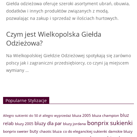
Giełda odzieżowa oferuje szeroki asortyment ubrań, obuwia,
dodatków i innych produktów związanych z modą,
pozwalając na zakup i sprzedaż w ilościach hurtowych.
Czym jest Wielkopolska Giełda
Odzieżowa?
Na Wielkopolskiej Giełdzie Odzieżowej spotykają się zarówno
polscy jak i zagraniczni przedsiębiorcy, co czyni ją miejscem
wymiany …
Popularne Stylizacje
bluz
bluza 2005
bluza champion
Allegro sukienki do 50 zł
allegro wyprzedaż
bonprix sukienki
bluzy dla par
relab
bluzy 2005
bluzy jordana
buty
bonprix sweter
chaotic bluza
co do eleganckiej sukienki
damskie bluzy