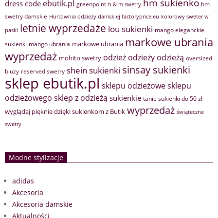
hm sukienko
ebutik.pl
dress code
greenpoint
hm
h & m swetry
swetry damskie
Hurtownia odzieży damskiej factoryprice.eu
kolorowy sweter w
letnie wyprzedaże
lou sukienki
mango eleganckie
paski
markowe ubrania
markowe ubrania
sukienki
mango ubrania
wyprzedaż
odzież
odzieży
odzieżą
mohito swetry
oversized
sinsay sukienki
shein sukienki
bluzy
reserved swetry
sklep ebutik.pl
sklepu odzieżowe
sklepu
sklep z odzieżą
odzieżowego
sukienkie
tanie sukienki do 50 zł
wyprzedaż
wyglądaj pięknie dzięki sukienkom z Butik
świąteczne
swetry
Modne stylizacje
adidas
Akcesoria
Akcesoria damskie
Aktualności