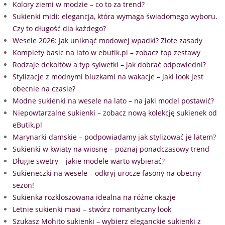
Kolory ziemi w modzie – co to za trend?
Sukienki midi: elegancja, która wymaga świadomego wyboru.
Czy to długość dla każdego?
Wesele 2026: Jak uniknąć modowej wpadki? Złote zasady
Komplety basic na lato w ebutik.pl – zobacz top zestawy
Rodzaje dekoltów a typ sylwetki – jak dobrać odpowiedni?
Stylizacje z modnymi bluzkami na wakacje – jaki look jest
obecnie na czasie?
Modne sukienki na wesele na lato – na jaki model postawić?
Niepowtarzalne sukienki – zobacz nową kolekcję sukienek od
eButik.pl
Marynarki damskie – podpowiadamy jak stylizować je latem?
Sukienki w kwiaty na wiosnę – poznaj ponadczasowy trend
Długie swetry – jakie modele warto wybierać?
Sukieneczki na wesele – odkryj urocze fasony na obecny
sezon!
Sukienka rozkloszowana idealna na różne okazje
Letnie sukienki maxi – stwórz romantyczny look
Szukasz Mohito sukienki – wybierz eleganckie sukienki z