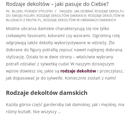
Rodzaje dekoltów – jaki pasuje do Ciebie?
2022-
IN:
BLUZKI
,
PORADY STYLISTKI
TAGGED:
JAK DOBRAĆ RODZAJE DEKOLTU
DO SWOJEJ FIGURY
,
RODZAJE DEKOLTÓW DAMSKICH
,
RODZAJE DEKOLTÓW W
04-
BLUZKACH Z EBUTIK.PL
,
RODZAJE DEKOLTÓW W UBRANIACH DAMSKICH
18
Modne ubrania damskie charakteryzują się nie tylko
ciekawymi fasonami, kolorami czy wzorami. Ogromną rolę
odgrywają także dekolty wykorzystywane w odzieży. Źle
dobrane do figury potrafią zepsuć nawet najlepiej dobraną
stylizację. Działa to w dwie strony – właściwie wybrany
potrafi zdziałać z sylwetką cuda! W naszym dzisiejszym
wpisie dowiesz się, jakie są
rodzaje dekoltów
i przeczytasz,
jak dopasować je do sylwetki. Koniecznie zostań z nami!
Rodzaje dekoltów damskich
Każda górna część garderoby tak damskiej, jak i męskiej, ma
różny kształt. Nie wszyscy
…