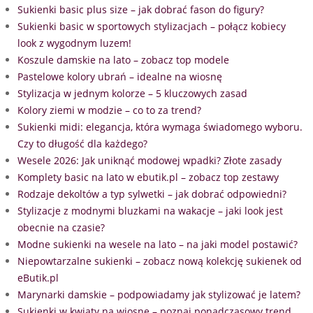
Sukienki basic plus size – jak dobrać fason do figury?
Sukienki basic w sportowych stylizacjach – połącz kobiecy
look z wygodnym luzem!
Koszule damskie na lato – zobacz top modele
Pastelowe kolory ubrań – idealne na wiosnę
Stylizacja w jednym kolorze – 5 kluczowych zasad
Kolory ziemi w modzie – co to za trend?
Sukienki midi: elegancja, która wymaga świadomego wyboru.
Czy to długość dla każdego?
Wesele 2026: Jak uniknąć modowej wpadki? Złote zasady
Komplety basic na lato w ebutik.pl – zobacz top zestawy
Rodzaje dekoltów a typ sylwetki – jak dobrać odpowiedni?
Stylizacje z modnymi bluzkami na wakacje – jaki look jest
obecnie na czasie?
Modne sukienki na wesele na lato – na jaki model postawić?
Niepowtarzalne sukienki – zobacz nową kolekcję sukienek od
eButik.pl
Marynarki damskie – podpowiadamy jak stylizować je latem?
Sukienki w kwiaty na wiosnę – poznaj ponadczasowy trend