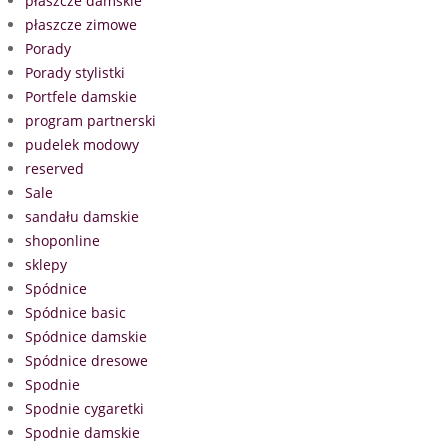
płaszcze damskie
płaszcze zimowe
Porady
Porady stylistki
Portfele damskie
program partnerski
pudelek modowy
reserved
Sale
sandału damskie
shoponline
sklepy
Spódnice
Spódnice basic
Spódnice damskie
Spódnice dresowe
Spodnie
Spodnie cygaretki
Spodnie damskie