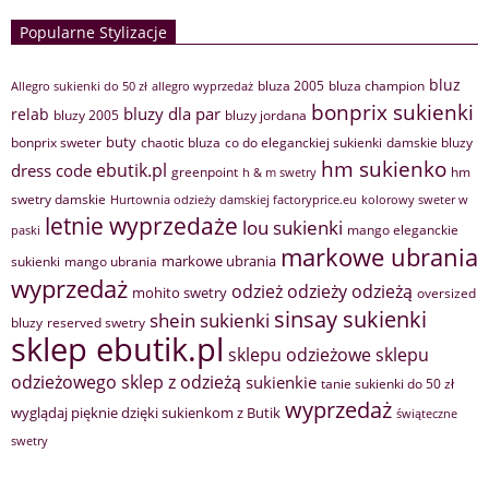
Popularne Stylizacje
bluz
bluza 2005
bluza champion
Allegro sukienki do 50 zł
allegro wyprzedaż
bonprix sukienki
bluzy dla par
relab
bluzy 2005
bluzy jordana
buty
bonprix sweter
chaotic bluza
co do eleganckiej sukienki
damskie bluzy
hm sukienko
ebutik.pl
dress code
greenpoint
hm
h & m swetry
swetry damskie
Hurtownia odzieży damskiej factoryprice.eu
kolorowy sweter w
letnie wyprzedaże
lou sukienki
mango eleganckie
paski
markowe ubrania
markowe ubrania
sukienki
mango ubrania
wyprzedaż
odzież
odzieży
odzieżą
mohito swetry
oversized
sinsay sukienki
shein sukienki
bluzy
reserved swetry
sklep ebutik.pl
sklepu odzieżowe
sklepu
sklep z odzieżą
odzieżowego
sukienkie
tanie sukienki do 50 zł
wyprzedaż
wyglądaj pięknie dzięki sukienkom z Butik
świąteczne
swetry