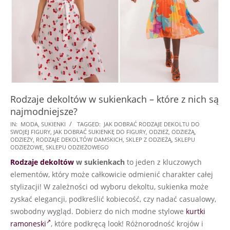
Rodzaje dekoltów w sukienkach – które z nich są
najmodniejsze?
2024-
IN:
MODA
,
SUKIENKI
TAGGED:
JAK DOBRAĆ RODZAJE DEKOLTU DO
SWOJEJ FIGURY
,
JAK DOBRAĆ SUKIENKĘ DO FIGURY
,
ODZIEŻ
,
ODZIEŻĄ
,
07-
ODZIEŻY
,
RODZAJE DEKOLTÓW DAMSKICH
,
SKLEP Z ODZIEŻĄ
,
SKLEPU
20
ODZIEŻOWE
,
SKLEPU ODZIEŻOWEGO
Rodzaje dekoltów
w sukienkach
to jeden z kluczowych
elementów, który może całkowicie odmienić charakter całej
stylizacji! W zależności od wyboru dekoltu, sukienka może
zyskać elegancji, podkreślić kobiecość, czy nadać casualowy,
swobodny wygląd. Dobierz do nich modne stylowe
kurtki
ramoneski
, które podkręcą look! Różnorodność krojów i