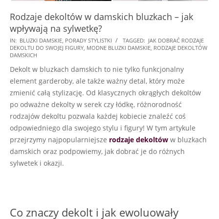
Rodzaje dekoltów w damskich bluzkach – jak
wpływają na sylwetkę?
2024-
IN:
BLUZKI DAMSKIE
,
PORADY STYLISTKI
TAGGED:
JAK DOBRAĆ RODZAJE
DEKOLTU DO SWOJEJ FIGURY
,
MODNE BLUZKI DAMSKIE
,
RODZAJE DEKOLTÓW
03-
DAMSKICH
25
Dekolt w bluzkach damskich to nie tylko funkcjonalny
element garderoby, ale także ważny detal, który może
zmienić całą stylizację. Od klasycznych okrągłych dekoltów
po odważne dekolty w serek czy łódkę, różnorodność
rodzajów dekoltu pozwala każdej kobiecie znaleźć coś
odpowiedniego dla swojego stylu i figury! W tym artykule
przejrzymy najpopularniejsze
rodzaje dekoltów
w bluzkach
damskich oraz podpowiemy, jak dobrać je do różnych
sylwetek i okazji.
Co znaczy dekolt i jak ewoluowały