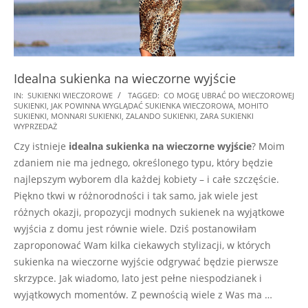
Idealna sukienka na wieczorne wyjście
2025-
IN:
SUKIENKI WIECZOROWE
TAGGED:
CO MOGĘ UBRAĆ DO WIECZOROWEJ
SUKIENKI
,
JAK POWINNA WYGLĄDAĆ SUKIENKA WIECZOROWA
,
MOHITO
08-
SUKIENKI
,
MONNARI SUKIENKI
,
ZALANDO SUKIENKI
,
ZARA SUKIENKI
12
WYPRZEDAŻ
Czy istnieje
idealna sukienka na wieczorne wyjście
? Moim
zdaniem nie ma jednego, określonego typu, który będzie
najlepszym wyborem dla każdej kobiety – i całe szczęście.
Piękno tkwi w różnorodności i tak samo, jak wiele jest
różnych okazji, propozycji modnych sukienek na wyjątkowe
wyjścia z domu jest równie wiele. Dziś postanowiłam
zaproponować Wam kilka ciekawych stylizacji, w których
sukienka na wieczorne wyjście odgrywać będzie pierwsze
skrzypce. Jak wiadomo, lato jest pełne niespodzianek i
wyjątkowych momentów. Z pewnością wiele z Was ma …