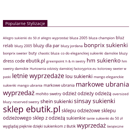
Popularne Stylizacje
bluz
bluza 2005
bluza champion
Allegro sukienki do 50 zł
allegro wyprzedaż
bonprix sukienki
bluzy dla par
relab
bluzy 2005
bluzy jordana
buty
bonprix sweter
chaotic bluza
co do eleganckiej sukienki
damskie bluzy
hm sukienko
ebutik.pl
dress code
greenpoint
hm
h & m swetry
swetry damskie
Hurtownia odzieży damskiej factoryprice.eu
kolorowy sweter w
letnie wyprzedaże
lou sukienki
mango eleganckie
paski
markowe ubrania
markowe ubrania
sukienki
mango ubrania
wyprzedaż
odzież
odzieży
odzieżą
mohito swetry
oversized
sinsay sukienki
shein sukienki
bluzy
reserved swetry
sklep ebutik.pl
sklepu odzieżowe
sklepu
sklep z odzieżą
odzieżowego
sukienkie
tanie sukienki do 50 zł
wyprzedaż
wyglądaj pięknie dzięki sukienkom z Butik
świąteczne