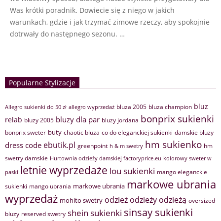
Was krótki poradnik. Dowiecie się z niego w jakich
warunkach, gdzie i jak trzymać zimowe rzeczy, aby spokojnie
dotrwały do następnego sezonu. …
Popularne Stylizacje
bluz
bluza 2005
bluza champion
Allegro sukienki do 50 zł
allegro wyprzedaż
bonprix sukienki
bluzy dla par
relab
bluzy 2005
bluzy jordana
buty
bonprix sweter
chaotic bluza
co do eleganckiej sukienki
damskie bluzy
hm sukienko
ebutik.pl
dress code
greenpoint
hm
h & m swetry
swetry damskie
Hurtownia odzieży damskiej factoryprice.eu
kolorowy sweter w
letnie wyprzedaże
lou sukienki
mango eleganckie
paski
markowe ubrania
markowe ubrania
sukienki
mango ubrania
wyprzedaż
odzież
odzieży
odzieżą
mohito swetry
oversized
sinsay sukienki
shein sukienki
bluzy
reserved swetry