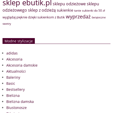
sklep ebutik.pl
sklepu odzieżowe
sklepu
sklep z odzieżą
odzieżowego
sukienkie
tanie sukienki do 50 zł
wyprzedaż
wyglądaj pięknie dzięki sukienkom z Butik
świąteczne
swetry
Modne stylizacje
adidas
Akcesoria
Akcesoria damskie
Aktualności
Baleriny
Basic
Bestsellery
Bielizna
Bielizna damska
Biustonosze