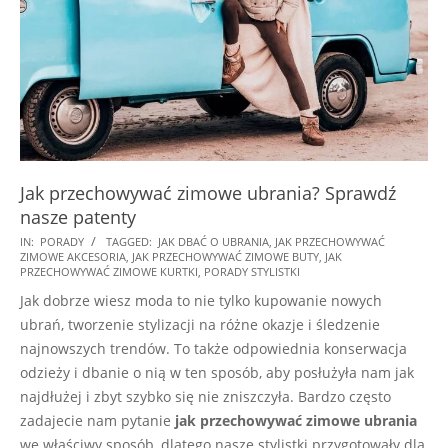
Jak przechowywać zimowe ubrania? Sprawdź
nasze patenty
2024-
IN:
PORADY
TAGGED:
JAK DBAĆ O UBRANIA
,
JAK PRZECHOWYWAĆ
ZIMOWE AKCESORIA
,
JAK PRZECHOWYWAĆ ZIMOWE BUTY
,
JAK
09-
PRZECHOWYWAĆ ZIMOWE KURTKI
,
PORADY STYLISTKI
17
Jak dobrze wiesz moda to nie tylko kupowanie nowych
ubrań, tworzenie stylizacji na różne okazje i śledzenie
najnowszych trendów. To także odpowiednia konserwacja
odzieży i dbanie o nią w ten sposób, aby posłużyła nam jak
najdłużej i zbyt szybko się nie zniszczyła. Bardzo często
zadajecie nam pytanie
jak przechowywać zimowe ubrania
we właściwy sposób, dlatego nasze stylistki przygotowały dla