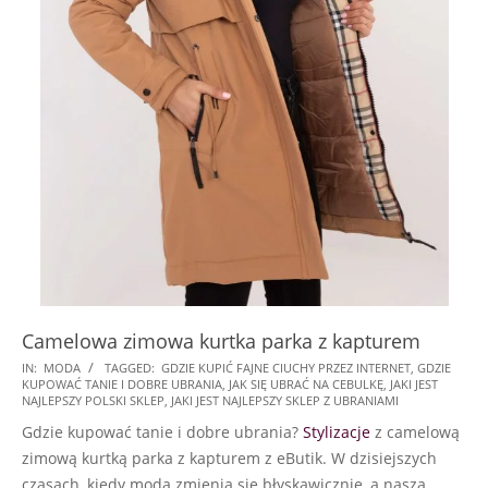
Camelowa zimowa kurtka parka z kapturem
2024-
IN:
MODA
TAGGED:
GDZIE KUPIĆ FAJNE CIUCHY PRZEZ INTERNET
,
GDZIE
KUPOWAĆ TANIE I DOBRE UBRANIA
,
JAK SIĘ UBRAĆ NA CEBULKĘ
,
JAKI JEST
10-
NAJLEPSZY POLSKI SKLEP
,
JAKI JEST NAJLEPSZY SKLEP Z UBRANIAMI
15
Gdzie kupować tanie i dobre ubrania?
Stylizacje
z camelową
zimową kurtką parka z kapturem z eButik. W dzisiejszych
czasach, kiedy moda zmienia się błyskawicznie, a nasza