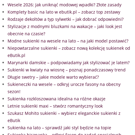
Wesele 2026: Jak uniknąć modowej wpadki? Złote zasady
Komplety basic na lato w ebutik.pl – zobacz top zestawy
Rodzaje dekoltów a typ sylwetki – jak dobrać odpowiedni?
Stylizacje z modnymi bluzkami na wakacje – jaki look jest
obecnie na czasie?
Modne sukienki na wesele na lato – na jaki model postawić?
Niepowtarzalne sukienki – zobacz nową kolekcję sukienek od
eButik.pl
Marynarki damskie – podpowiadamy jak stylizować je latem?
Sukienki w kwiaty na wiosnę – poznaj ponadczasowy trend
Długie swetry – jakie modele warto wybierać?
Sukieneczki na wesele – odkryj urocze fasony na obecny
sezon!
Sukienka rozkloszowana idealna na różne okazje
Letnie sukienki maxi – stwórz romantyczny look
Szukasz Mohito sukienki – wybierz eleganckie sukienki z
eButik
Sukienka na lato – sprawdź jaki styl będzie na topie
Sukienka hiszpanka – odkryj fason do zadań specjalnych