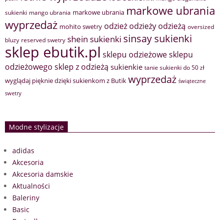
markowe ubrania
markowe ubrania
sukienki
mango ubrania
wyprzedaż
odzież
odzieży
odzieżą
mohito swetry
oversized
sinsay sukienki
shein sukienki
bluzy
reserved swetry
sklep ebutik.pl
sklepu odzieżowe
sklepu
sklep z odzieżą
odzieżowego
sukienkie
tanie sukienki do 50 zł
wyprzedaż
wyglądaj pięknie dzięki sukienkom z Butik
świąteczne
swetry
Modne stylizacje
adidas
Akcesoria
Akcesoria damskie
Aktualności
Baleriny
Basic