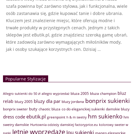
szafa powinna być zarówno stylowa, jak i funkcjonalna, wiele
osób zastanawia się, gdzie kupować tanie i dobre ubrania.
Kluczem jest znalezienie miejsc, które oferują modne i
trwałe produkty w przystępnych cenach. Jednym z takich
sklepów jest eButik.pl, gdzie znajdziesz szeroką gamę ubrań,
które zadowolą zarówno wymagających miłośników mody,
jak i osoby szukające korzystnych cen. Dzisiaj …
Popularne Stylizacje
bluz
bluza 2005
bluza champion
Allegro sukienki do 50 zł
allegro wyprzedaż
bonprix sukienki
bluzy dla par
relab
bluzy 2005
bluzy jordana
buty
bonprix sweter
chaotic bluza
co do eleganckiej sukienki
damskie bluzy
hm sukienko
ebutik.pl
dress code
greenpoint
hm
h & m swetry
swetry damskie
Hurtownia odzieży damskiej factoryprice.eu
kolorowy sweter w
letnie wyprzedaże
lou sukienki
mango eleganckie
paski