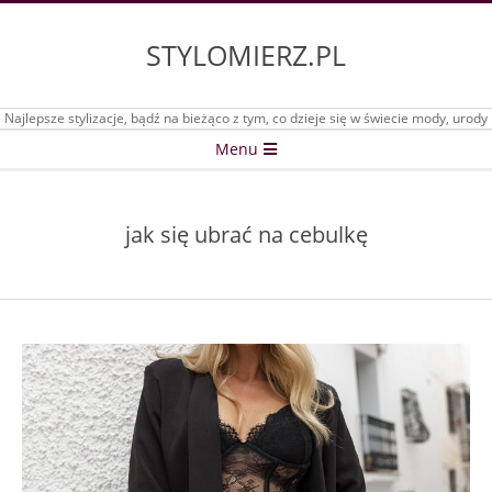
Skip
to
STYLOMIERZ.PL
content
Najlepsze stylizacje, bądź na bieżąco z tym, co dzieje się w świecie mody, urody
Secondary
Menu
Navigation
Menu
jak się ubrać na cebulkę