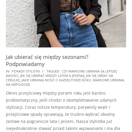
Jak ubierać się między sezonami?
Podpowiadamy
2025-
IN:
PORADY STYLISTKI
TAGGED:
CZY MARKOWE UBRANIA SĄ LEPSZEJ
JAKOŚCI
,
JAK SIĘ UBIERAĆ MIĘDZY LATEM A JESIENIĄ
,
JAK SIĘ UBRAĆ NA
06-
CEBULKĘ
,
JAKIE UBRANIA NOSIĆ O KAŻDEJ PORZE ROKU
,
MARKOWE UBRANIA
,
20
NA NIEPOGODĘ
Okres przejściowy między porami roku jest bardzo
problematyczny, jeśli chodzi o skompletowanie udanych
stylizacji. Coraz niższe temperatury, porywisty wiatr i
przejściowe opady sprawiają, że trudno wybrać idealny
zestaw na pogranicze lata i jesieni. Nasza stylistka już
niejednokrotnie stawać przed takimi wyzwaniami i ma dla