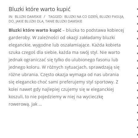
Bluzki które warto kupić
2024-
IN:
BLUZKI DAMSKIE
TAGGED:
BLUZKI NA CO DZIEŃ
,
BLUZKI PASUJĄ
DO
,
JAKIE BLUZKI DLA
,
TANIE BLUZKI DAMSKIE
09-
Bluzki które warto kupić
– bluzka to podstawa kobiecej
06
garderoby. W zależności od okazji zakładamy bluzki
eleganckie, wygodne lub oszałamiające. Każda kobieta
szuka czegoś dla siebie, każda ma swój styl. Nie warto
jednak ograniczać się tylko do ulubionego fasonu lub
jednego koloru. W różnych sytuacjach, sprawdzają się
różne ubrania. Często okazja wymaga od nas ubrania
się elegancko choć sami preferujemy styl sportowy. Z
kolei nawet gdy najlepiej czujemy się w eleganckiej
koszuli, to nie pojedziemy w niej na wycieczkę
rowerową. Jak …