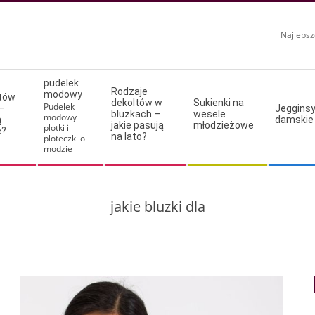
Najlepsz
pudelek
Rodzaje
modowy
ltów
dekoltów w
Sukienki na
Pudelek
–
Jeggins
bluzkach –
wesele
modowy
ą
damskie
jakie pasują
młodzieżowe
plotki i
e?
na lato?
ploteczki o
modzie
jakie bluzki dla