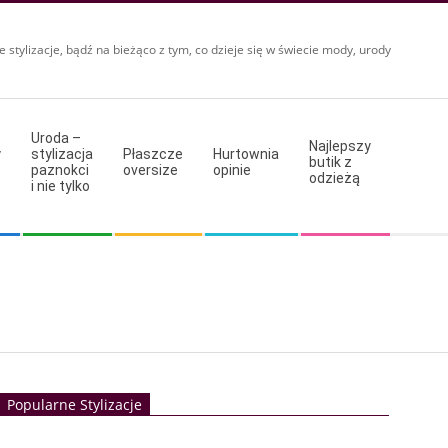
e stylizacje, bądź na bieżąco z tym, co dzieje się w świecie mody, urody
Uroda –
Najlepszy
y
stylizacja
Płaszcze
Hurtownia
butik z
paznokci
oversize
opinie
odzieżą
i nie tylko
Popularne Stylizacje