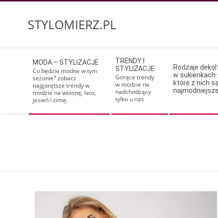
Skip
to
STYLOMIERZ.PL
content
Secondary
TRENDY I
MODA – STYLIZACJE
Navigation
Rodzaje deko
STYLIZACJE
Co będzie modne w tym
w sukienkach 
Menu
Gorące trendy
sezonie? zobacz
które z nich s
w modzie na
najgorętsze trendy w
najmodniejsz
nadchodzący
modzie na wiosnę, lato,
tylko u nas
jesień i zimę.