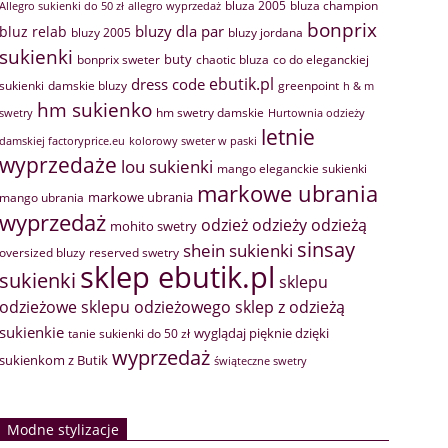
bluza 2005
bluza champion
Allegro sukienki do 50 zł
allegro wyprzedaż
bonprix
bluzy dla par
bluz relab
bluzy 2005
bluzy jordana
sukienki
buty
bonprix sweter
chaotic bluza
co do eleganckiej
ebutik.pl
dress code
sukienki
greenpoint
damskie bluzy
h & m
hm sukienko
hm swetry damskie
swetry
Hurtownia odzieży
letnie
damskiej factoryprice.eu
kolorowy sweter w paski
wyprzedaże
lou sukienki
mango eleganckie sukienki
markowe ubrania
markowe ubrania
mango ubrania
wyprzedaż
odzież
odzieży
odzieżą
mohito swetry
sinsay
shein sukienki
oversized bluzy
reserved swetry
sklep ebutik.pl
sukienki
sklepu
sklep z odzieżą
odzieżowe
sklepu odzieżowego
sukienkie
wyglądaj pięknie dzięki
tanie sukienki do 50 zł
wyprzedaż
sukienkom z Butik
świąteczne swetry
Modne stylizacje