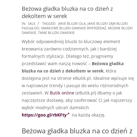
Beżowa gładka bluzka na co dzień z
dekoltem w serek
2024-
IN:
SALE
TAGGED:
JAKIE BLUZKI DLA
,
JAKIE BLUZKI SĄM BLUZKI
PASUJĄ DO
,
MARKOWE BLUZKI DAMSKIE WYPRZEDAŻ
,
MODNE BLUZKI
09-
DAMSKIE
,
TANIE BLUZKI DAMSKIE
29
Wybór odpowiedniej bluzki to kluczowy element
kreowania zarówno codziennych, jak i bardziej
formalnych stylizacji. Dlatego też, pragniemy
przedstawić wam naszą nowość –
Beżowa gładka
bluzka na co dzień z dekoltem w serek
, która
dostępna jest na stronie eButik.pl. Idealnie wpisuje się
w najnowsze trendy i pasuje do wielu różnorodnych
zestawień. W
Butik online
(eButik.pl) dbamy o jak
najczęstsze dostawy, aby zaoferować Ci jak najszerszy
wybór modnych ubrań damskich
https://goo.gl/rbKFty
na każdą okazję.
Beżowa gładka bluzka na co dzień z