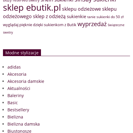
bluzy
sklep ebutik.pl
sklepu odzieżowe
sklepu
sklep z odzieżą
odzieżowego
sukienkie
tanie sukienki do 50 zł
wyprzedaż
wyglądaj pięknie dzięki sukienkom z Butik
świąteczne
swetry
Modne stylizacje
adidas
Akcesoria
Akcesoria damskie
Aktualności
Baleriny
Basic
Bestsellery
Bielizna
Bielizna damska
Biustonosze