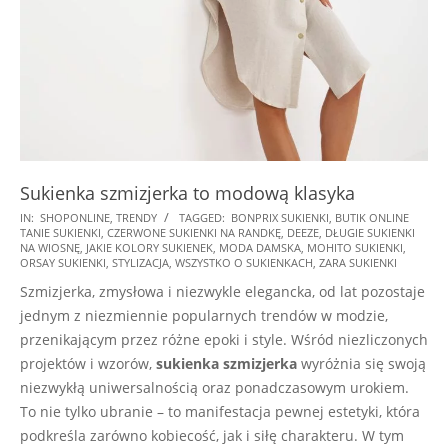
Sukienka szmizjerka to modową klasyka
2025-
IN:
SHOPONLINE
,
TRENDY
TAGGED:
BONPRIX SUKIENKI
,
BUTIK ONLINE
TANIE SUKIENKI
,
CZERWONE SUKIENKI NA RANDKĘ
,
DEEZE
,
DŁUGIE SUKIENKI
02-
NA WIOSNĘ
,
JAKIE KOLORY SUKIENEK
,
MODA DAMSKA
,
MOHITO SUKIENKI
,
01
ORSAY SUKIENKI
,
STYLIZACJA
,
WSZYSTKO O SUKIENKACH
,
ZARA SUKIENKI
Szmizjerka, zmysłowa i niezwykle elegancka, od lat pozostaje
jednym z niezmiennie popularnych trendów w modzie,
przenikającym przez różne epoki i style. Wśród niezliczonych
projektów i wzorów,
sukienka szmizjerka
wyróżnia się swoją
niezwykłą uniwersalnością oraz ponadczasowym urokiem.
To nie tylko ubranie – to manifestacja pewnej estetyki, która
podkreśla zarówno kobiecość, jak i siłę charakteru. W tym