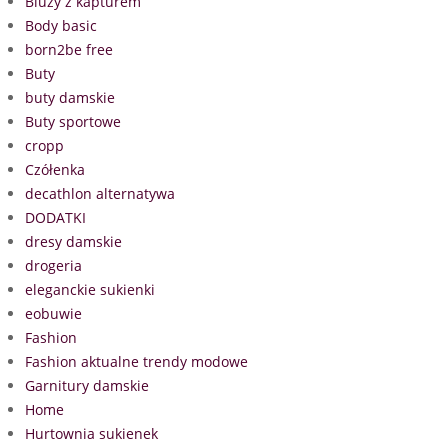
Bluzy z kapturem
Body basic
born2be free
Buty
buty damskie
Buty sportowe
cropp
Czółenka
decathlon alternatywa
DODATKI
dresy damskie
drogeria
eleganckie sukienki
eobuwie
Fashion
Fashion aktualne trendy modowe
Garnitury damskie
Home
Hurtownia sukienek