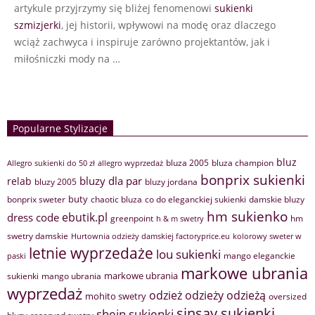
artykule przyjrzymy się bliżej fenomenowi
sukienki
szmizjerki
, jej historii, wpływowi na modę oraz dlaczego
wciąż zachwyca i inspiruje zarówno projektantów, jak i
miłośniczki mody na …
Popularne Stylizacje
bluz
bluza 2005
bluza champion
Allegro sukienki do 50 zł
allegro wyprzedaż
bonprix sukienki
bluzy dla par
relab
bluzy 2005
bluzy jordana
buty
bonprix sweter
chaotic bluza
co do eleganckiej sukienki
damskie bluzy
hm sukienko
ebutik.pl
dress code
greenpoint
hm
h & m swetry
swetry damskie
Hurtownia odzieży damskiej factoryprice.eu
kolorowy sweter w
letnie wyprzedaże
lou sukienki
mango eleganckie
paski
markowe ubrania
markowe ubrania
sukienki
mango ubrania
wyprzedaż
odzież
odzieży
odzieżą
mohito swetry
oversized
sinsay sukienki
shein sukienki
reserved swetry