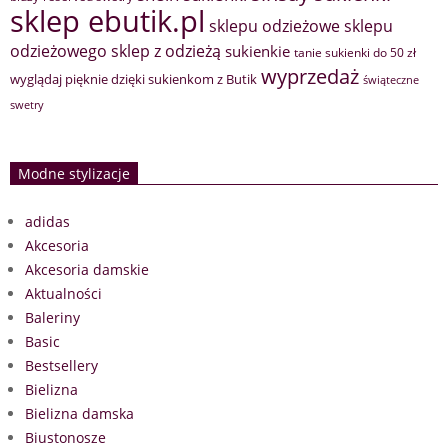
sklep ebutik.pl
sklepu odzieżowe
sklepu
sklep z odzieżą
odzieżowego
sukienkie
tanie sukienki do 50 zł
wyprzedaż
wyglądaj pięknie dzięki sukienkom z Butik
świąteczne
swetry
Modne stylizacje
adidas
Akcesoria
Akcesoria damskie
Aktualności
Baleriny
Basic
Bestsellery
Bielizna
Bielizna damska
Biustonosze