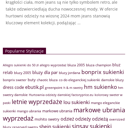
krągłości ciała, mom jeans są nie tylko symbolem retro, ale
także odzwierciedlają ducha nowoczesnej mody. W ofercie
hurtowni odzieży na wiosnę 2024 mom jeans stanowią
kluczowy element kolekcji, podążając …
Popularne Stylizacje
bluz
bluza 2005
bluza champion
Allegro sukienki do 50 zł
allegro wyprzedaż
bonprix sukienki
bluzy dla par
relab
bluzy 2005
bluzy jordana
buty
bonprix sweter
chaotic bluza
co do eleganckiej sukienki
damskie bluzy
hm sukienko
ebutik.pl
dress code
greenpoint
hm
h & m swetry
swetry damskie
Hurtownia odzieży damskiej factoryprice.eu
kolorowy sweter w
letnie wyprzedaże
lou sukienki
mango eleganckie
paski
markowe ubrania
markowe ubrania
sukienki
mango ubrania
wyprzedaż
odzież
odzieży
odzieżą
mohito swetry
oversized
sinsay sukienki
shein sukienki
bluzy
reserved swetry