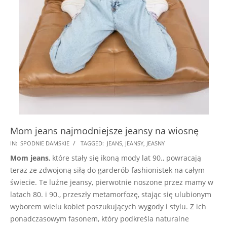
Mom jeans najmodniejsze jeansy na wiosnę
2024-
IN:
SPODNIE DAMSKIE
TAGGED:
JEANS
,
JEANSY
,
JEASNY
10-
Mom jeans
, które stały się ikoną mody lat 90., powracają
09
teraz ze zdwojoną siłą do garderób fashionistek na całym
świecie. Te luźne jeansy, pierwotnie noszone przez mamy w
latach 80. i 90., przeszły metamorfozę, stając się ulubionym
wyborem wielu kobiet poszukujących wygody i stylu. Z ich
ponadczasowym fasonem, który podkreśla naturalne