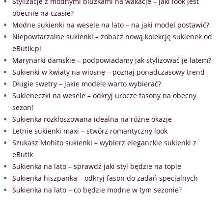
Stylizacje z modnymi bluzkami na wakacje – jaki look jest
obecnie na czasie?
Modne sukienki na wesele na lato – na jaki model postawić?
Niepowtarzalne sukienki – zobacz nową kolekcję sukienek od
eButik.pl
Marynarki damskie – podpowiadamy jak stylizować je latem?
Sukienki w kwiaty na wiosnę – poznaj ponadczasowy trend
Długie swetry – jakie modele warto wybierać?
Sukieneczki na wesele – odkryj urocze fasony na obecny
sezon!
Sukienka rozkloszowana idealna na różne okazje
Letnie sukienki maxi – stwórz romantyczny look
Szukasz Mohito sukienki – wybierz eleganckie sukienki z
eButik
Sukienka na lato – sprawdź jaki styl będzie na topie
Sukienka hiszpanka – odkryj fason do zadań specjalnych
Sukienka na lato – co będzie modne w tym sezonie?