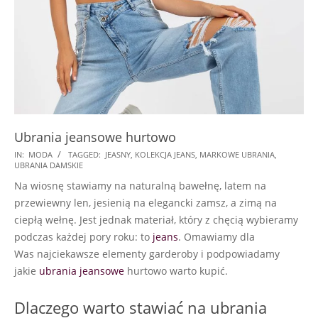
Ubrania jeansowe hurtowo
2024-
IN:
MODA
TAGGED:
JEASNY
,
KOLEKCJA JEANS
,
MARKOWE UBRANIA
,
UBRANIA DAMSKIE
10-
Na wiosnę stawiamy na naturalną bawełnę, latem na
23
przewiewny len, jesienią na elegancki zamsz, a zimą na
ciepłą wełnę. Jest jednak materiał, który z chęcią wybieramy
podczas każdej pory roku: to
jeans
. Omawiamy dla
Was
najciekawsze elementy garderoby i podpowiadamy
jakie
ubrania jeansowe
hurtowo warto kupić.
Dlaczego warto stawiać na ubrania