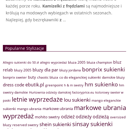
każdej porze roku.
Kamizelki z frędzlami
są najmodniejsze i
królują na modowych wybiegach w ostatnich sezonach.
Najlepiej, gdy bezrękawniki
z
…
Popularne Stylizacje
bluz
bluza 2005
bluza champion
Allegro sukienki do 50 zł
allegro wyprzedaż
bonprix sukienki
bluzy dla par
relab
bluzy 2005
bluzy jordana
buty
bonprix sweter
chaotic bluza
co do eleganckiej sukienki
damskie bluzy
hm sukienko
ebutik.pl
dress code
greenpoint
hm
h & m swetry
swetry damskie
Hurtownia odzieży damskiej factoryprice.eu
kolorowy sweter w
letnie wyprzedaże
lou sukienki
mango eleganckie
paski
markowe ubrania
markowe ubrania
sukienki
mango ubrania
wyprzedaż
odzież
odzieży
odzieżą
mohito swetry
oversized
sinsay sukienki
shein sukienki
bluzy
reserved swetry