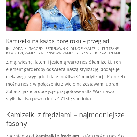
Kamizelki na każdą porę roku – przegląd
2018-
IN:
MODA
TAGGED:
BEZRĘKAWNIKI
,
DŁUGIE KAMIZELKI
,
FUTRZANE
KAMIZELKI
,
KAMIZELKA JEANSOWA
,
KAMIZELKI
,
KAMIZELKI Z FRĘDZLAMI
02-
Zimą, wiosną, latem i jesienią warto nosić kamizelki. Ten
08
element garderoby odświeża naszą stylizację, dodaje jej
ciekawego wyglądu i daje możliwość modyfikacji. Kamizelki
można nosić w połączeniu z wieloma zestawami ubrań.
Zobacz, jakie propozycje przygotowała dla Was nasza
stylistka. Na pewno któraś Ci się spodoba.
Kamizelki z frędzlami – najmodniejsze
fasony
Zaczniemy od
kamizelki z frędzlami
, którą można nosić o