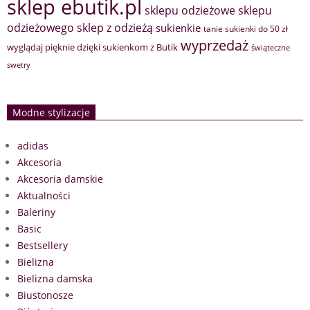
sklep ebutik.pl
sklepu odzieżowe
sklepu
sklep z odzieżą
odzieżowego
sukienkie
tanie sukienki do 50 zł
wyprzedaż
wyglądaj pięknie dzięki sukienkom z Butik
świąteczne
swetry
Modne stylizacje
adidas
Akcesoria
Akcesoria damskie
Aktualności
Baleriny
Basic
Bestsellery
Bielizna
Bielizna damska
Biustonosze