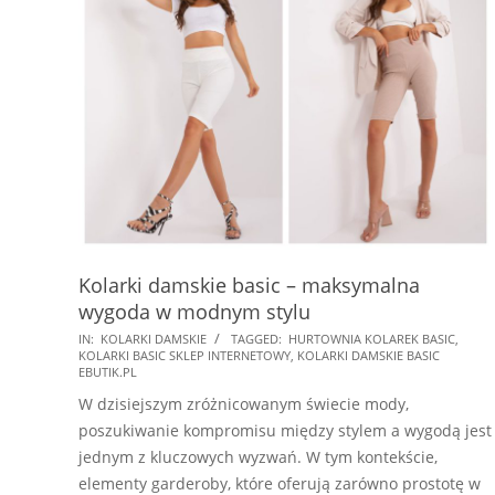
Kolarki damskie basic – maksymalna
wygoda w modnym stylu
2025-
IN:
KOLARKI DAMSKIE
TAGGED:
HURTOWNIA KOLAREK BASIC
,
KOLARKI BASIC SKLEP INTERNETOWY
,
KOLARKI DAMSKIE BASIC
08-
EBUTIK.PL
24
W dzisiejszym zróżnicowanym świecie mody,
poszukiwanie kompromisu między stylem a wygodą jest
jednym z kluczowych wyzwań. W tym kontekście,
elementy garderoby, które oferują zarówno prostotę w