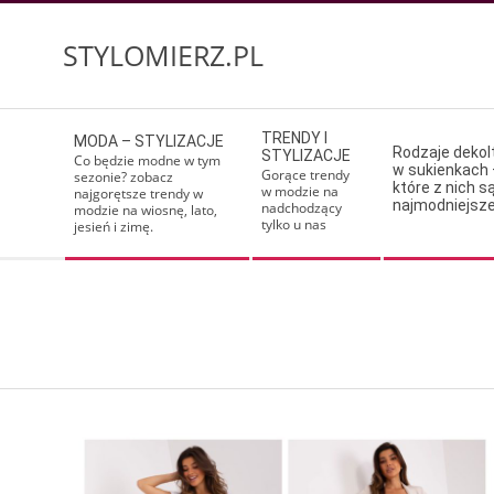
Skip
to
STYLOMIERZ.PL
content
Secondary
TRENDY I
MODA – STYLIZACJE
Navigation
Rodzaje deko
STYLIZACJE
Co będzie modne w tym
w sukienkach 
Menu
Gorące trendy
sezonie? zobacz
które z nich s
w modzie na
najgorętsze trendy w
najmodniejsz
nadchodzący
modzie na wiosnę, lato,
tylko u nas
jesień i zimę.