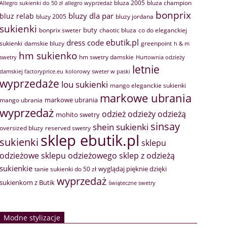
bluza 2005
bluza champion
Allegro sukienki do 50 zł
allegro wyprzedaż
bonprix
bluzy dla par
bluz relab
bluzy 2005
bluzy jordana
sukienki
buty
bonprix sweter
chaotic bluza
co do eleganckiej
ebutik.pl
dress code
sukienki
greenpoint
damskie bluzy
h & m
hm sukienko
hm swetry damskie
swetry
Hurtownia odzieży
letnie
damskiej factoryprice.eu
kolorowy sweter w paski
wyprzedaże
lou sukienki
mango eleganckie sukienki
markowe ubrania
markowe ubrania
mango ubrania
wyprzedaż
odzież
odzieży
odzieżą
mohito swetry
sinsay
shein sukienki
oversized bluzy
reserved swetry
sklep ebutik.pl
sukienki
sklepu
sklep z odzieżą
odzieżowe
sklepu odzieżowego
sukienkie
wyglądaj pięknie dzięki
tanie sukienki do 50 zł
wyprzedaż
sukienkom z Butik
świąteczne swetry
Modne stylizacje