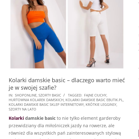
Kolarki damskie basic – dlaczego warto mieć
je w swojej szafie?
2025-
IN:
SHOPONLINE
,
SZORTY BASIC
TAGGED:
FAJNE CIUCHY
,
HURTOWNIA KOLAREK DAMSKICH
,
KOLARKI DAMSKIE BASIC EBUTIK.PL
,
01-
KOLARKI DAMSKIE BASIC SKLEP INTERNETOWY
,
KRÓTKIE LEGGINSY
,
31
SZORTY NA LATO
Kolarki
damskie basic
to nie tylko element garderoby
przewidziany dla miłośniczek jazdy na rowerze, ale
również dla wszystkich pań zainteresowanych stylową