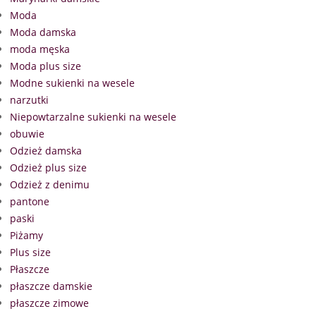
Moda
Moda damska
moda męska
Moda plus size
Modne sukienki na wesele
narzutki
Niepowtarzalne sukienki na wesele
obuwie
Odzież damska
Odzież plus size
Odzież z denimu
pantone
paski
Piżamy
Plus size
Płaszcze
płaszcze damskie
płaszcze zimowe