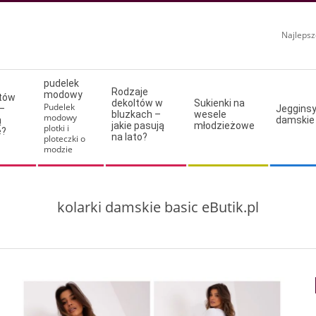
Najlepsz
pudelek
Rodzaje
modowy
ltów
dekoltów w
Sukienki na
Pudelek
–
Jeggins
bluzkach –
wesele
modowy
ą
damskie
jakie pasują
młodzieżowe
plotki i
e?
na lato?
ploteczki o
modzie
kolarki damskie basic eButik.pl