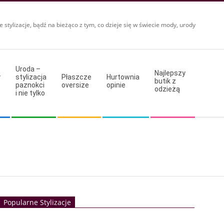
e stylizacje, bądź na bieżąco z tym, co dzieje się w świecie mody, urody
Uroda –
Najlepszy
y
stylizacja
Płaszcze
Hurtownia
butik z
paznokci
oversize
opinie
odzieżą
i nie tylko
Popularne Stylizacje