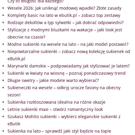
Czy to długość dla każdego?
Wesele 2026: Jak uniknąć modowej wpadki? Złote zasady
Komplety basic na lato w ebutik.pl – zobacz top zestawy
Rodzaje dekoltów a typ sylwetki – jak dobrać odpowiedni?
Stylizacje z modnymi bluzkami na wakacje – jaki look jest
obecnie na czasie?
Modne sukienki na wesele na lato – na jaki model postawić?
Niepowtarzalne sukienki – zobacz nową kolekcję sukienek od
eButik.pl
Marynarki damskie – podpowiadamy jak stylizować je latem?
Sukienki w kwiaty na wiosnę – poznaj ponadczasowy trend
Długie swetry – jakie modele warto wybierać?
Sukieneczki na wesele – odkryj urocze fasony na obecny
sezon!
Sukienka rozkloszowana idealna na różne okazje
Letnie sukienki maxi – stwórz romantyczny look
Szukasz Mohito sukienki – wybierz eleganckie sukienki z
eButik
Sukienka na lato – sprawdź jaki styl będzie na topie