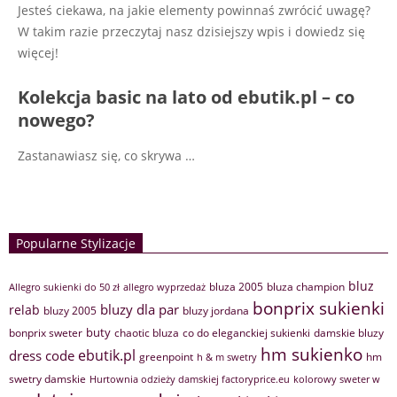
Jesteś ciekawa, na jakie elementy powinnaś zwrócić uwagę?
W takim razie przeczytaj nasz dzisiejszy wpis i dowiedz się
więcej!
Kolekcja basic na lato od ebutik.pl – co
nowego?
Zastanawiasz się, co skrywa …
Popularne Stylizacje
bluz
bluza 2005
bluza champion
Allegro sukienki do 50 zł
allegro wyprzedaż
bonprix sukienki
bluzy dla par
relab
bluzy 2005
bluzy jordana
buty
bonprix sweter
chaotic bluza
co do eleganckiej sukienki
damskie bluzy
hm sukienko
ebutik.pl
dress code
greenpoint
hm
h & m swetry
swetry damskie
Hurtownia odzieży damskiej factoryprice.eu
kolorowy sweter w