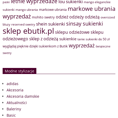
letnie wyprzedaże
lou sukienki
mango eleganckie
paski
markowe ubrania
markowe ubrania
sukienki
mango ubrania
wyprzedaż
odzież
odzieży
odzieżą
mohito swetry
oversized
sinsay sukienki
shein sukienki
bluzy
reserved swetry
sklep ebutik.pl
sklepu odzieżowe
sklepu
sklep z odzieżą
odzieżowego
sukienkie
tanie sukienki do 50 zł
wyprzedaż
wyglądaj pięknie dzięki sukienkom z Butik
świąteczne
swetry
Modne stylizacje
adidas
Akcesoria
Akcesoria damskie
Aktualności
Baleriny
Basic