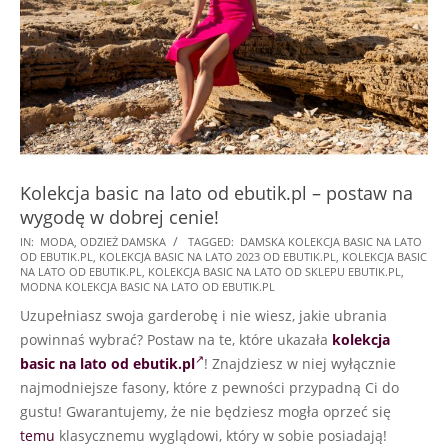
Kolekcja basic na lato od ebutik.pl – postaw na
wygodę w dobrej cenie!
2023-
IN:
MODA
,
ODZIEŻ DAMSKA
TAGGED:
DAMSKA KOLEKCJA BASIC NA LATO
OD EBUTIK.PL
,
KOLEKCJA BASIC NA LATO 2023 OD EBUTIK.PL
,
KOLEKCJA BASIC
06-
NA LATO OD EBUTIK.PL
,
KOLEKCJA BASIC NA LATO OD SKLEPU EBUTIK.PL
,
28
MODNA KOLEKCJA BASIC NA LATO OD EBUTIK.PL
Uzupełniasz swoja garderobę i nie wiesz, jakie ubrania
powinnaś wybrać? Postaw na te, które ukazała
kolekcja
basic na lato od ebutik.pl
! Znajdziesz w niej wyłącznie
najmodniejsze fasony, które z pewności przypadną Ci do
gustu! Gwarantujemy, że nie będziesz mogła oprzeć się
temu
klasycznemu wyglądowi, który w sobie posiadają!