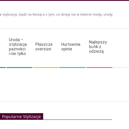
e stylizacje, bądź na bieżąco z tym, co dzieje się w świecie mody, urody
Uroda –
Najlepszy
y
stylizacja
Płaszcze
Hurtownia
butik z
paznokci
oversize
opinie
odzieżą
i nie tylko
Popularne Stylizacje