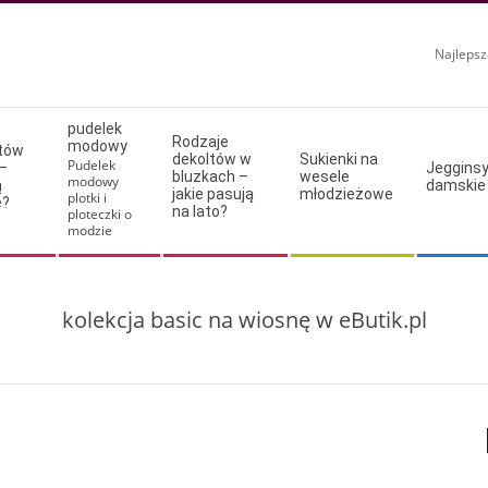
Najlepsz
pudelek
Rodzaje
modowy
ltów
dekoltów w
Sukienki na
Pudelek
–
Jeggins
bluzkach –
wesele
modowy
ą
damskie
jakie pasują
młodzieżowe
plotki i
e?
na lato?
ploteczki o
modzie
kolekcja basic na wiosnę w eButik.pl