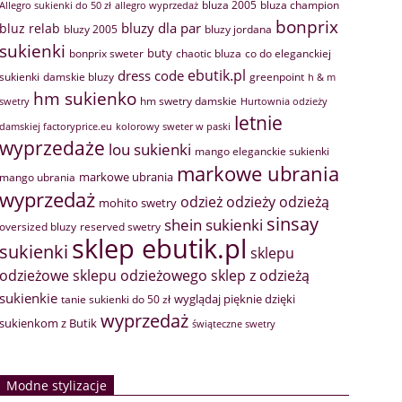
bluza 2005
bluza champion
Allegro sukienki do 50 zł
allegro wyprzedaż
bonprix
bluzy dla par
bluz relab
bluzy 2005
bluzy jordana
sukienki
buty
bonprix sweter
chaotic bluza
co do eleganckiej
ebutik.pl
dress code
sukienki
greenpoint
damskie bluzy
h & m
hm sukienko
hm swetry damskie
swetry
Hurtownia odzieży
letnie
damskiej factoryprice.eu
kolorowy sweter w paski
wyprzedaże
lou sukienki
mango eleganckie sukienki
markowe ubrania
markowe ubrania
mango ubrania
wyprzedaż
odzież
odzieży
odzieżą
mohito swetry
sinsay
shein sukienki
oversized bluzy
reserved swetry
sklep ebutik.pl
sukienki
sklepu
sklep z odzieżą
odzieżowe
sklepu odzieżowego
sukienkie
wyglądaj pięknie dzięki
tanie sukienki do 50 zł
wyprzedaż
sukienkom z Butik
świąteczne swetry
Modne stylizacje