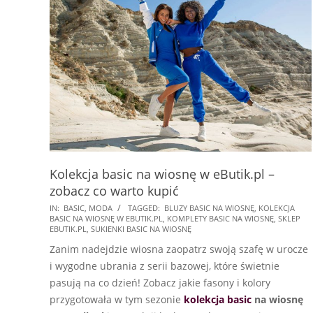
Kolekcja basic na wiosnę w eButik.pl –
zobacz co warto kupić
2023-
IN:
BASIC
,
MODA
TAGGED:
BLUZY BASIC NA WIOSNĘ
,
KOLEKCJA
BASIC NA WIOSNĘ W EBUTIK.PL
,
KOMPLETY BASIC NA WIOSNĘ
,
SKLEP
02-
EBUTIK.PL
,
SUKIENKI BASIC NA WIOSNĘ
21
Zanim nadejdzie wiosna zaopatrz swoją szafę w urocze
i wygodne ubrania z serii bazowej, które świetnie
pasują na co dzień! Zobacz jakie fasony i kolory
przygotowała w tym sezonie
kolekcja basic
na wiosnę