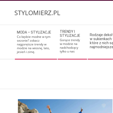
Skip
to
STYLOMIERZ.PL
content
Secondary
TRENDY I
MODA – STYLIZACJE
Navigation
Rodzaje deko
STYLIZACJE
Co będzie modne w tym
w sukienkach 
Menu
Gorące trendy
sezonie? zobacz
które z nich s
w modzie na
najgorętsze trendy w
najmodniejsz
nadchodzący
modzie na wiosnę, lato,
tylko u nas
jesień i zimę.