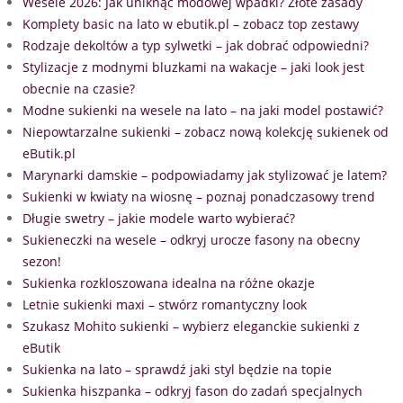
Wesele 2026: Jak uniknąć modowej wpadki? Złote zasady
Komplety basic na lato w ebutik.pl – zobacz top zestawy
Rodzaje dekoltów a typ sylwetki – jak dobrać odpowiedni?
Stylizacje z modnymi bluzkami na wakacje – jaki look jest
obecnie na czasie?
Modne sukienki na wesele na lato – na jaki model postawić?
Niepowtarzalne sukienki – zobacz nową kolekcję sukienek od
eButik.pl
Marynarki damskie – podpowiadamy jak stylizować je latem?
Sukienki w kwiaty na wiosnę – poznaj ponadczasowy trend
Długie swetry – jakie modele warto wybierać?
Sukieneczki na wesele – odkryj urocze fasony na obecny
sezon!
Sukienka rozkloszowana idealna na różne okazje
Letnie sukienki maxi – stwórz romantyczny look
Szukasz Mohito sukienki – wybierz eleganckie sukienki z
eButik
Sukienka na lato – sprawdź jaki styl będzie na topie
Sukienka hiszpanka – odkryj fason do zadań specjalnych