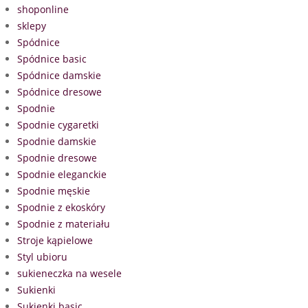
shoponline
sklepy
Spódnice
Spódnice basic
Spódnice damskie
Spódnice dresowe
Spodnie
Spodnie cygaretki
Spodnie damskie
Spodnie dresowe
Spodnie eleganckie
Spodnie męskie
Spodnie z ekoskóry
Spodnie z materiału
Stroje kąpielowe
Styl ubioru
sukieneczka na wesele
Sukienki
Sukienki basic