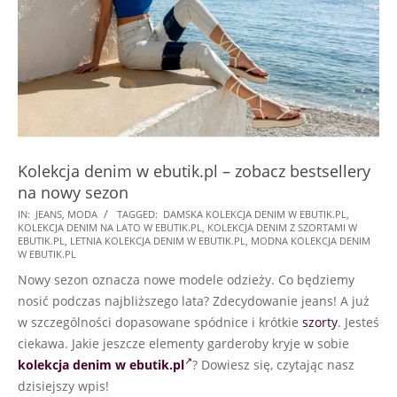
Kolekcja denim w ebutik.pl – zobacz bestsellery
na nowy sezon
2023-
IN:
JEANS
,
MODA
TAGGED:
DAMSKA KOLEKCJA DENIM W EBUTIK.PL
,
KOLEKCJA DENIM NA LATO W EBUTIK.PL
,
KOLEKCJA DENIM Z SZORTAMI W
05-
EBUTIK.PL
,
LETNIA KOLEKCJA DENIM W EBUTIK.PL
,
MODNA KOLEKCJA DENIM
02
W EBUTIK.PL
Nowy sezon oznacza nowe modele odzieży. Co będziemy
nosić podczas najbliższego lata? Zdecydowanie jeans! A już
w szczególności dopasowane spódnice i krótkie
szorty
. Jesteś
ciekawa. Jakie jeszcze elementy garderoby kryje w sobie
kolekcja denim w ebutik.pl
? Dowiesz się, czytając nasz
dzisiejszy wpis!