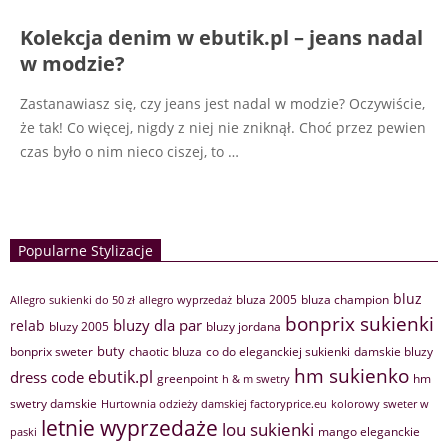
Kolekcja denim w ebutik.pl – jeans nadal
w modzie?
Zastanawiasz się, czy jeans jest nadal w modzie? Oczywiście,
że tak! Co więcej, nigdy z niej nie zniknął. Choć przez pewien
czas było o nim nieco ciszej, to …
Popularne Stylizacje
bluz
bluza 2005
bluza champion
Allegro sukienki do 50 zł
allegro wyprzedaż
bonprix sukienki
bluzy dla par
relab
bluzy 2005
bluzy jordana
buty
bonprix sweter
chaotic bluza
co do eleganckiej sukienki
damskie bluzy
hm sukienko
ebutik.pl
dress code
greenpoint
hm
h & m swetry
swetry damskie
Hurtownia odzieży damskiej factoryprice.eu
kolorowy sweter w
letnie wyprzedaże
lou sukienki
mango eleganckie
paski