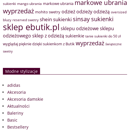
markowe ubrania
markowe ubrania
sukienki
mango ubrania
wyprzedaż
odzież
odzieży
odzieżą
mohito swetry
oversized
sinsay sukienki
shein sukienki
bluzy
reserved swetry
sklep ebutik.pl
sklepu odzieżowe
sklepu
sklep z odzieżą
odzieżowego
sukienkie
tanie sukienki do 50 zł
wyprzedaż
wyglądaj pięknie dzięki sukienkom z Butik
świąteczne
swetry
Modne stylizacje
adidas
Akcesoria
Akcesoria damskie
Aktualności
Baleriny
Basic
Bestsellery