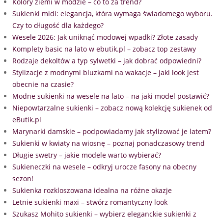
Kolory ziemi w modzie – co to za trend?
Sukienki midi: elegancja, która wymaga świadomego wyboru.
Czy to długość dla każdego?
Wesele 2026: Jak uniknąć modowej wpadki? Złote zasady
Komplety basic na lato w ebutik.pl – zobacz top zestawy
Rodzaje dekoltów a typ sylwetki – jak dobrać odpowiedni?
Stylizacje z modnymi bluzkami na wakacje – jaki look jest
obecnie na czasie?
Modne sukienki na wesele na lato – na jaki model postawić?
Niepowtarzalne sukienki – zobacz nową kolekcję sukienek od
eButik.pl
Marynarki damskie – podpowiadamy jak stylizować je latem?
Sukienki w kwiaty na wiosnę – poznaj ponadczasowy trend
Długie swetry – jakie modele warto wybierać?
Sukieneczki na wesele – odkryj urocze fasony na obecny
sezon!
Sukienka rozkloszowana idealna na różne okazje
Letnie sukienki maxi – stwórz romantyczny look
Szukasz Mohito sukienki – wybierz eleganckie sukienki z