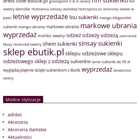
hm sukienko
ebutik.pl
dress code
greenpoint
hm
h & m swetry
swetry damskie
Hurtownia odzieży damskiej factoryprice.eu
kolorowy sweter w
letnie wyprzedaże
lou sukienki
mango eleganckie
paski
markowe ubrania
markowe ubrania
sukienki
mango ubrania
wyprzedaż
odzież
odzieży
odzieżą
mohito swetry
oversized
sinsay sukienki
shein sukienki
bluzy
reserved swetry
sklep ebutik.pl
sklepu odzieżowe
sklepu
sklep z odzieżą
odzieżowego
sukienkie
tanie sukienki do 50 zł
wyprzedaż
wyglądaj pięknie dzięki sukienkom z Butik
świąteczne
swetry
Modne stylizacje
adidas
Akcesoria
Akcesoria damskie
Aktualności