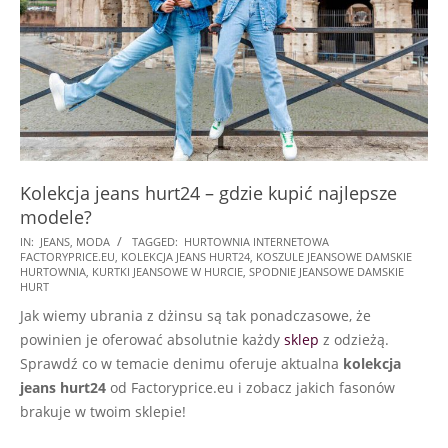
Kolekcja jeans hurt24 – gdzie kupić najlepsze
modele?
2022-
IN:
JEANS
,
MODA
TAGGED:
HURTOWNIA INTERNETOWA
FACTORYPRICE.EU
,
KOLEKCJA JEANS HURT24
,
KOSZULE JEANSOWE DAMSKIE
12-
HURTOWNIA
,
KURTKI JEANSOWE W HURCIE
,
SPODNIE JEANSOWE DAMSKIE
31
HURT
Jak wiemy ubrania z dżinsu są tak ponadczasowe, że
powinien je oferować absolutnie każdy
sklep
z odzieżą.
Sprawdź co w temacie denimu oferuje aktualna
kolekcja
jeans hurt24
od Factoryprice.eu i zobacz jakich fasonów
brakuje w twoim sklepie!