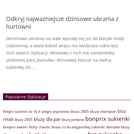
Odkryj najważniejsze dżinsowe ubrania z
hurtowni
Denimowe ubrania na stałe wpisały się już do klasyki mody
codziennej, a wiele kobiet wręcz nie wyobraża sobie bez
nich swoich stylizacji. Mnóstwo z nich nie zamieniłoby
ulubionej pary jeansów i dżinsowej koszuli na żadną
sukienkę, bo …
Popularne Stylizacje
bluz
bluza 2005
bluza champion
Allegro sukienki do 50 zł
allegro wyprzedaż
bonprix sukienki
bluzy dla par
relab
bluzy 2005
bluzy jordana
buty
bonprix sweter
chaotic bluza
co do eleganckiej sukienki
damskie bluzy