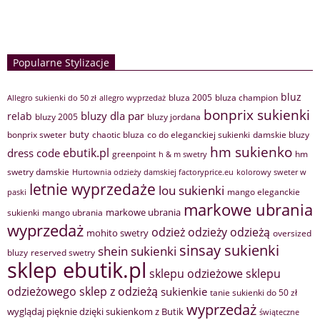
Popularne Stylizacje
bluz
bluza 2005
bluza champion
Allegro sukienki do 50 zł
allegro wyprzedaż
bonprix sukienki
bluzy dla par
relab
bluzy 2005
bluzy jordana
buty
bonprix sweter
chaotic bluza
co do eleganckiej sukienki
damskie bluzy
hm sukienko
ebutik.pl
dress code
greenpoint
hm
h & m swetry
swetry damskie
Hurtownia odzieży damskiej factoryprice.eu
kolorowy sweter w
letnie wyprzedaże
lou sukienki
mango eleganckie
paski
markowe ubrania
markowe ubrania
sukienki
mango ubrania
wyprzedaż
odzież
odzieży
odzieżą
mohito swetry
oversized
sinsay sukienki
shein sukienki
bluzy
reserved swetry
sklep ebutik.pl
sklepu odzieżowe
sklepu
sklep z odzieżą
odzieżowego
sukienkie
tanie sukienki do 50 zł
wyprzedaż
wyglądaj pięknie dzięki sukienkom z Butik
świąteczne