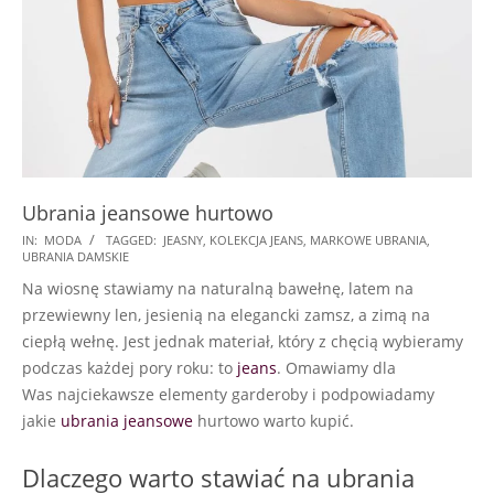
Ubrania jeansowe hurtowo
2024-
IN:
MODA
TAGGED:
JEASNY
,
KOLEKCJA JEANS
,
MARKOWE UBRANIA
,
UBRANIA DAMSKIE
10-
Na wiosnę stawiamy na naturalną bawełnę, latem na
23
przewiewny len, jesienią na elegancki zamsz, a zimą na
ciepłą wełnę. Jest jednak materiał, który z chęcią wybieramy
podczas każdej pory roku: to
jeans
. Omawiamy dla
Was
najciekawsze elementy garderoby i podpowiadamy
jakie
ubrania jeansowe
hurtowo warto kupić.
Dlaczego warto stawiać na ubrania