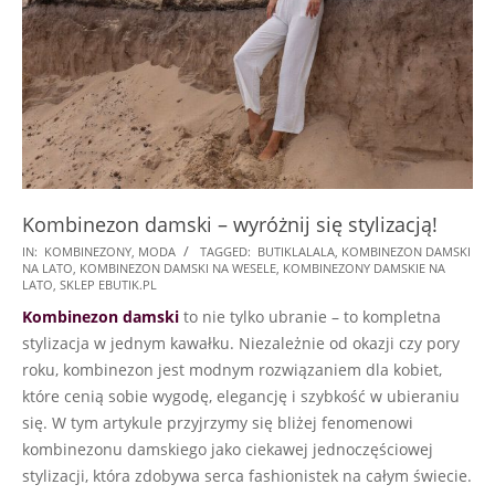
Kombinezon damski – wyróżnij się stylizacją!
2025-
IN:
KOMBINEZONY
,
MODA
TAGGED:
BUTIKLALALA
,
KOMBINEZON DAMSKI
NA LATO
,
KOMBINEZON DAMSKI NA WESELE
,
KOMBINEZONY DAMSKIE NA
03-
LATO
,
SKLEP EBUTIK.PL
04
Kombinezon damski
to nie tylko ubranie – to kompletna
stylizacja w jednym kawałku. Niezależnie od okazji czy pory
roku, kombinezon jest modnym rozwiązaniem dla kobiet,
które cenią sobie wygodę, elegancję i szybkość w ubieraniu
się. W tym artykule przyjrzymy się bliżej fenomenowi
kombinezonu damskiego jako ciekawej jednoczęściowej
stylizacji, która zdobywa serca fashionistek na całym świecie.