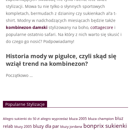
stylizacji. Mowa tu nie tylko o słynnych sportowych
kompletach, bermudach z dzianiny czy sukienkach al’a t-
shirt. Modny w nadchodzących miesiącach będzie także
kombinezon damski
stylizowany na boho,
cottagecore
i
popularne ostatnio safari. Na który z nich warto się skusić i
do czego go nosić? Podpowiadamy!
Historia mody w pigułce, czyli skąd się
wziął trend na kombinezon?
Początkowo
…
Popularne Stylizacje
bluz
bluza 2005
bluza champion
Allegro sukienki do 50 zł
allegro wyprzedaż
bonprix sukienki
bluzy dla par
relab
bluzy 2005
bluzy jordana