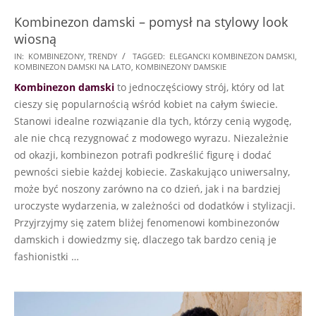
Kombinezon damski – pomysł na stylowy look
wiosną
2024-
IN:
KOMBINEZONY
,
TRENDY
TAGGED:
ELEGANCKI KOMBINEZON DAMSKI
,
KOMBINEZON DAMSKI NA LATO
,
KOMBINEZONY DAMSKIE
05-
Kombinezon damski
to jednoczęściowy strój, który od lat
03
cieszy się popularnością wśród kobiet na całym świecie.
Stanowi idealne rozwiązanie dla tych, którzy cenią wygodę,
ale nie chcą rezygnować z modowego wyrazu. Niezależnie
od okazji, kombinezon potrafi podkreślić figurę i dodać
pewności siebie każdej kobiecie. Zaskakująco uniwersalny,
może być noszony zarówno na co dzień, jak i na bardziej
uroczyste wydarzenia, w zależności od dodatków i stylizacji.
Przyjrzyjmy się zatem bliżej fenomenowi kombinezonów
damskich i dowiedzmy się, dlaczego tak bardzo cenią je
fashionistki …