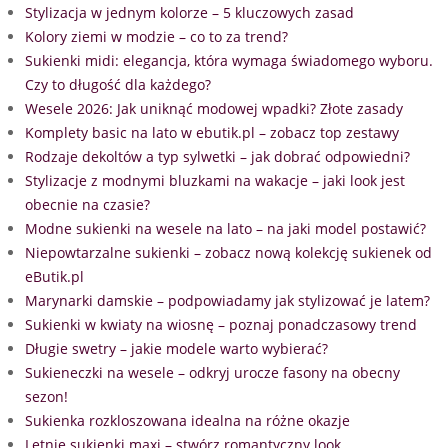
Stylizacja w jednym kolorze – 5 kluczowych zasad
Kolory ziemi w modzie – co to za trend?
Sukienki midi: elegancja, która wymaga świadomego wyboru.
Czy to długość dla każdego?
Wesele 2026: Jak uniknąć modowej wpadki? Złote zasady
Komplety basic na lato w ebutik.pl – zobacz top zestawy
Rodzaje dekoltów a typ sylwetki – jak dobrać odpowiedni?
Stylizacje z modnymi bluzkami na wakacje – jaki look jest
obecnie na czasie?
Modne sukienki na wesele na lato – na jaki model postawić?
Niepowtarzalne sukienki – zobacz nową kolekcję sukienek od
eButik.pl
Marynarki damskie – podpowiadamy jak stylizować je latem?
Sukienki w kwiaty na wiosnę – poznaj ponadczasowy trend
Długie swetry – jakie modele warto wybierać?
Sukieneczki na wesele – odkryj urocze fasony na obecny
sezon!
Sukienka rozkloszowana idealna na różne okazje
Letnie sukienki maxi – stwórz romantyczny look