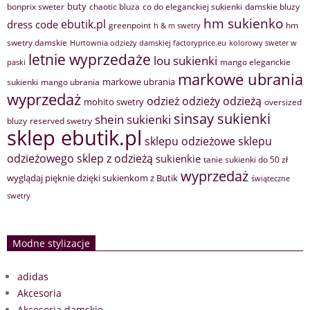
buty
bonprix sweter
chaotic bluza
co do eleganckiej sukienki
damskie bluzy
hm sukienko
ebutik.pl
dress code
greenpoint
hm
h & m swetry
swetry damskie
Hurtownia odzieży damskiej factoryprice.eu
kolorowy sweter w
letnie wyprzedaże
lou sukienki
mango eleganckie
paski
markowe ubrania
markowe ubrania
sukienki
mango ubrania
wyprzedaż
odzież
odzieży
odzieżą
mohito swetry
oversized
sinsay sukienki
shein sukienki
bluzy
reserved swetry
sklep ebutik.pl
sklepu odzieżowe
sklepu
sklep z odzieżą
odzieżowego
sukienkie
tanie sukienki do 50 zł
wyprzedaż
wyglądaj pięknie dzięki sukienkom z Butik
świąteczne
swetry
Modne stylizacje
adidas
Akcesoria
Akcesoria damskie