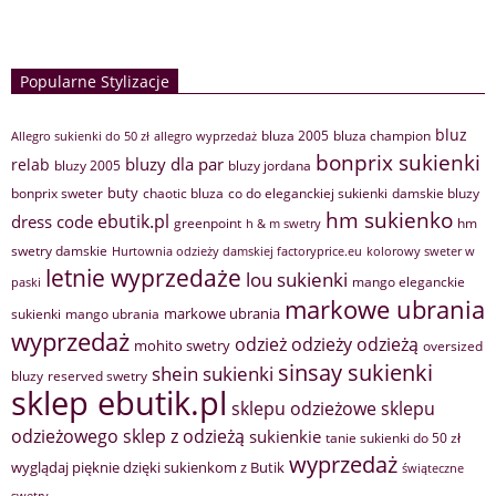
Popularne Stylizacje
bluz
bluza 2005
bluza champion
Allegro sukienki do 50 zł
allegro wyprzedaż
bonprix sukienki
bluzy dla par
relab
bluzy 2005
bluzy jordana
buty
bonprix sweter
chaotic bluza
co do eleganckiej sukienki
damskie bluzy
hm sukienko
ebutik.pl
dress code
greenpoint
hm
h & m swetry
swetry damskie
Hurtownia odzieży damskiej factoryprice.eu
kolorowy sweter w
letnie wyprzedaże
lou sukienki
mango eleganckie
paski
markowe ubrania
markowe ubrania
sukienki
mango ubrania
wyprzedaż
odzież
odzieży
odzieżą
mohito swetry
oversized
sinsay sukienki
shein sukienki
bluzy
reserved swetry
sklep ebutik.pl
sklepu odzieżowe
sklepu
sklep z odzieżą
odzieżowego
sukienkie
tanie sukienki do 50 zł
wyprzedaż
wyglądaj pięknie dzięki sukienkom z Butik
świąteczne