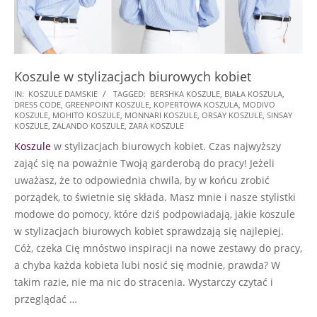
Koszule w stylizacjach biurowych kobiet
2025-
IN:
KOSZULE DAMSKIE
TAGGED:
BERSHKA KOSZULE
,
BIAŁA KOSZULA
,
DRESS CODE
,
GREENPOINT KOSZULE
,
KOPERTOWA KOSZULA
,
MODIVO
01-
KOSZULE
,
MOHITO KOSZULE
,
MONNARI KOSZULE
,
ORSAY KOSZULE
,
SINSAY
19
KOSZULE
,
ZALANDO KOSZULE
,
ZARA KOSZULE
Koszule
w stylizacjach biurowych kobiet. Czas najwyższy
zająć się na poważnie Twoją garderobą do pracy! Jeżeli
uważasz, że to odpowiednia chwila, by w końcu zrobić
porządek, to świetnie się składa. Masz mnie i nasze stylistki
modowe do pomocy, które dziś podpowiadają, jakie koszule
w stylizacjach biurowych kobiet sprawdzają się najlepiej.
Cóż, czeka Cię mnóstwo inspiracji na nowe zestawy do pracy,
a chyba każda kobieta lubi nosić się modnie, prawda? W
takim razie, nie ma nic do stracenia. Wystarczy czytać i
przeglądać …