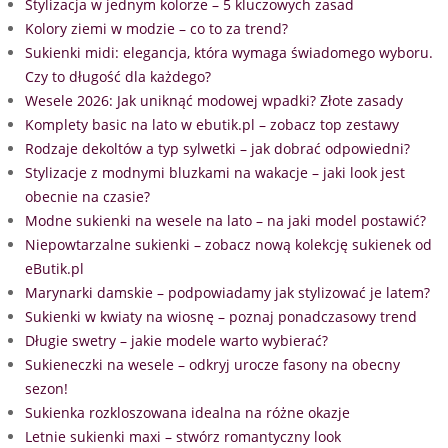
Stylizacja w jednym kolorze – 5 kluczowych zasad
Kolory ziemi w modzie – co to za trend?
Sukienki midi: elegancja, która wymaga świadomego wyboru.
Czy to długość dla każdego?
Wesele 2026: Jak uniknąć modowej wpadki? Złote zasady
Komplety basic na lato w ebutik.pl – zobacz top zestawy
Rodzaje dekoltów a typ sylwetki – jak dobrać odpowiedni?
Stylizacje z modnymi bluzkami na wakacje – jaki look jest
obecnie na czasie?
Modne sukienki na wesele na lato – na jaki model postawić?
Niepowtarzalne sukienki – zobacz nową kolekcję sukienek od
eButik.pl
Marynarki damskie – podpowiadamy jak stylizować je latem?
Sukienki w kwiaty na wiosnę – poznaj ponadczasowy trend
Długie swetry – jakie modele warto wybierać?
Sukieneczki na wesele – odkryj urocze fasony na obecny
sezon!
Sukienka rozkloszowana idealna na różne okazje
Letnie sukienki maxi – stwórz romantyczny look