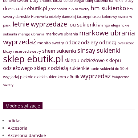
buty
bonprix sweter
chaotic bluza
co do eleganckiej sukienki
damskie bluzy
hm sukienko
ebutik.pl
dress code
greenpoint
hm
h & m swetry
swetry damskie
Hurtownia odzieży damskiej factoryprice.eu
kolorowy sweter w
letnie wyprzedaże
lou sukienki
mango eleganckie
paski
markowe ubrania
markowe ubrania
sukienki
mango ubrania
wyprzedaż
odzież
odzieży
odzieżą
mohito swetry
oversized
sinsay sukienki
shein sukienki
bluzy
reserved swetry
sklep ebutik.pl
sklepu odzieżowe
sklepu
sklep z odzieżą
odzieżowego
sukienkie
tanie sukienki do 50 zł
wyprzedaż
wyglądaj pięknie dzięki sukienkom z Butik
świąteczne
swetry
Modne stylizacje
adidas
Akcesoria
Akcesoria damskie