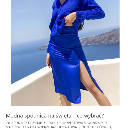
Modna spódnica na święta – co wybrać?
2024-
IN:
SPÓDNICE DAMSKIE
TAGGED:
KOPERTOWA SPÓDNICA MIDI
,
MARKOWE UBRANIA WYPRZEDAŻ
,
OŁÓWKOWA SPÓDNICA
,
SPÓDNICA
,
11-