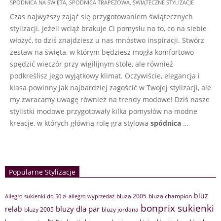
SPÓDNICA NA ŚWIĘTA
,
SPÓDNICA TRAPEZOWA
,
ŚWIĄTECZNE STYLIZACJE
13
Czas najwyższy zająć się przygotowaniem świątecznych
stylizacji. Jeżeli wciąż brakuje Ci pomysłu na to, co na siebie
włożyć, to dziś znajdziesz u nas mnóstwo inspiracji. Stwórz
zestaw na święta, w którym będziesz mogła komfortowo
spędzić wieczór przy wigilijnym stole, ale również
podkreślisz jego wyjątkowy klimat. Oczywiście, elegancja i
klasa powinny jak najbardziej zagościć w Twojej stylizacji, ale
my zwracamy uwagę również na trendy modowe! Dziś nasze
stylistki modowe przygotowały kilka pomysłów na modne
kreacje, w których główną rolę gra stylowa
spódnica
…
Popularne Stylizacje
bluz
bluza 2005
bluza champion
Allegro sukienki do 50 zł
allegro wyprzedaż
bonprix sukienki
bluzy dla par
relab
bluzy 2005
bluzy jordana