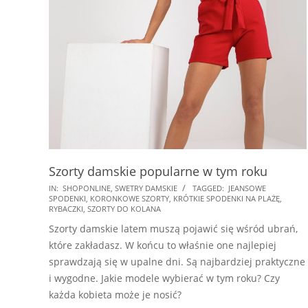
Szorty damskie popularne w tym roku
2025-
IN:
SHOPONLINE
,
SWETRY DAMSKIE
TAGGED:
JEANSOWE
SPODENKI
,
KORONKOWE SZORTY
,
KRÓTKIE SPODENKI NA PLAŻĘ
,
02-
RYBACZKI
,
SZORTY DO KOLANA
03
Szorty damskie latem muszą pojawić się wśród ubrań,
które zakładasz. W końcu to właśnie one najlepiej
sprawdzają się w upalne dni. Są najbardziej praktyczne
i wygodne. Jakie modele wybierać w tym roku? Czy
każda kobieta może je nosić?