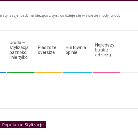
e stylizacje, bądź na bieżąco z tym, co dzieje się w świecie mody, urody
Uroda –
Najlepszy
y
stylizacja
Płaszcze
Hurtownia
butik z
paznokci
oversize
opinie
odzieżą
i nie tylko
Popularne Stylizacje