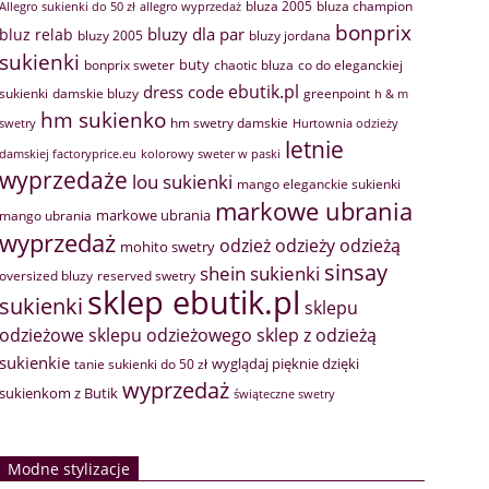
bluza 2005
bluza champion
Allegro sukienki do 50 zł
allegro wyprzedaż
bonprix
bluzy dla par
bluz relab
bluzy 2005
bluzy jordana
sukienki
buty
bonprix sweter
chaotic bluza
co do eleganckiej
ebutik.pl
dress code
sukienki
greenpoint
damskie bluzy
h & m
hm sukienko
hm swetry damskie
swetry
Hurtownia odzieży
letnie
damskiej factoryprice.eu
kolorowy sweter w paski
wyprzedaże
lou sukienki
mango eleganckie sukienki
markowe ubrania
markowe ubrania
mango ubrania
wyprzedaż
odzież
odzieży
odzieżą
mohito swetry
sinsay
shein sukienki
oversized bluzy
reserved swetry
sklep ebutik.pl
sukienki
sklepu
sklep z odzieżą
odzieżowe
sklepu odzieżowego
sukienkie
wyglądaj pięknie dzięki
tanie sukienki do 50 zł
wyprzedaż
sukienkom z Butik
świąteczne swetry
Modne stylizacje