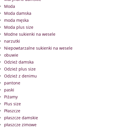
Moda
Moda damska
moda męska
Moda plus size
Modne sukienki na wesele
narzutki
Niepowtarzalne sukienki na wesele
obuwie
Odzież damska
Odzież plus size
Odzież z denimu
pantone
paski
Piżamy
Plus size
Płaszcze
płaszcze damskie
płaszcze zimowe