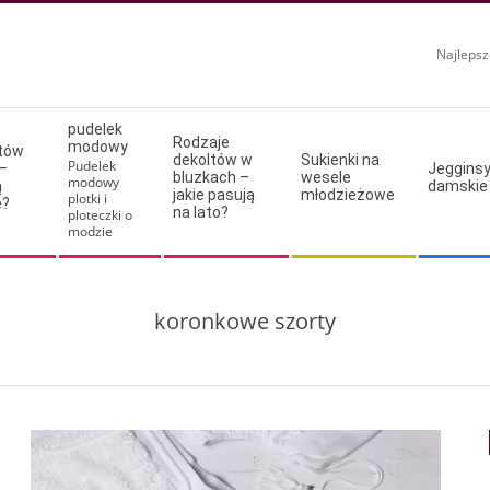
Najlepsz
pudelek
Rodzaje
modowy
ltów
dekoltów w
Sukienki na
Pudelek
–
Jeggins
bluzkach –
wesele
modowy
ą
damskie
jakie pasują
młodzieżowe
plotki i
e?
na lato?
ploteczki o
modzie
koronkowe szorty