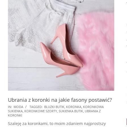
Ubrania z koronki na jakie fasony postawić?
2024-
IN:
MODA
TAGGED:
BLUZKI BUTIK
,
KORONKA
,
KORONKOWA
SUKIENKA
,
KORONKOWE SZORTY
,
SUKIENKA BUTIK
,
UBRANIA Z
10-
KORONKI
03
Szaleję za koronkami, to moim zdaniem najprostszy