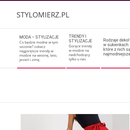
Skip
to
STYLOMIERZ.PL
content
Secondary
TRENDY I
MODA – STYLIZACJE
Navigation
Rodzaje deko
STYLIZACJE
Co będzie modne w tym
w sukienkach 
Menu
Gorące trendy
sezonie? zobacz
które z nich s
w modzie na
najgorętsze trendy w
najmodniejsz
nadchodzący
modzie na wiosnę, lato,
tylko u nas
jesień i zimę.