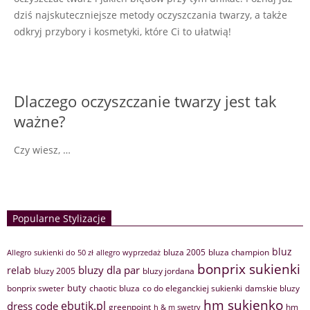
dziś najskuteczniejsze metody oczyszczania twarzy, a także
odkryj przybory i kosmetyki, które Ci to ułatwią!
Dlaczego oczyszczanie twarzy jest tak
ważne?
Czy wiesz, …
Popularne Stylizacje
bluz
bluza 2005
bluza champion
Allegro sukienki do 50 zł
allegro wyprzedaż
bonprix sukienki
bluzy dla par
relab
bluzy 2005
bluzy jordana
buty
bonprix sweter
chaotic bluza
co do eleganckiej sukienki
damskie bluzy
hm sukienko
ebutik.pl
dress code
greenpoint
hm
h & m swetry