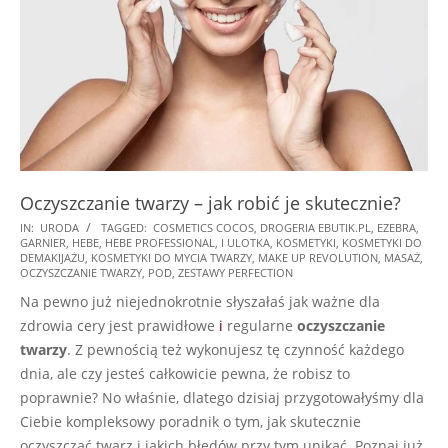
Oczyszczanie twarzy – jak robić je skutecznie?
2024-
IN:
URODA
TAGGED:
COSMETICS COCOS
,
DROGERIA EBUTIK.PL
,
EZEBRA
,
GARNIER
,
HEBE
,
HEBE PROFESSIONAL
,
I ULOTKA
,
KOSMETYKI
,
KOSMETYKI DO
11-
DEMAKIJAŻU
,
KOSMETYKI DO MYCIA TWARZY
,
MAKE UP REVOLUTION
,
MASAŻ
,
17
OCZYSZCZANIE TWARZY
,
POD
,
ZESTAWY PERFECTION
Na pewno już niejednokrotnie słyszałaś jak ważne dla
zdrowia cery jest prawidłowe
i
regularne
oczyszczanie
twarzy
. Z pewnością też wykonujesz tę czynność każdego
dnia, ale czy jesteś całkowicie pewna, że robisz to
poprawnie? No właśnie, dlatego dzisiaj przygotowałyśmy dla
Ciebie kompleksowy poradnik o tym, jak skutecznie
oczyszczać twarz i jakich błędów przy tym unikać. Poznaj już