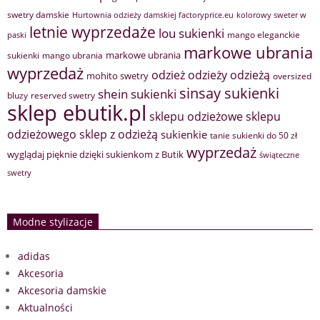
swetry damskie
Hurtownia odzieży damskiej factoryprice.eu
kolorowy sweter w
letnie wyprzedaże
lou sukienki
mango eleganckie
paski
markowe ubrania
markowe ubrania
sukienki
mango ubrania
wyprzedaż
odzież
odzieży
odzieżą
mohito swetry
oversized
sinsay sukienki
shein sukienki
bluzy
reserved swetry
sklep ebutik.pl
sklepu odzieżowe
sklepu
sklep z odzieżą
odzieżowego
sukienkie
tanie sukienki do 50 zł
wyprzedaż
wyglądaj pięknie dzięki sukienkom z Butik
świąteczne
swetry
Modne stylizacje
adidas
Akcesoria
Akcesoria damskie
Aktualności