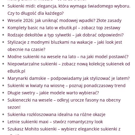
Sukienki midi: elegancja, która wymaga świadomego wyboru.
Czy to długość dla każdego?
Wesele 2026: Jak uniknąć modowej wpadki? Złote zasady
Komplety basic na lato w ebutik.pl – zobacz top zestawy
Rodzaje dekoltów a typ sylwetki – jak dobrać odpowiedni?
Stylizacje z modnymi bluzkami na wakacje – jaki look jest
obecnie na czasie?
Modne sukienki na wesele na lato – na jaki model postawić?
Niepowtarzalne sukienki – zobacz nową kolekcję sukienek od
eButik.pl
Marynarki damskie – podpowiadamy jak stylizować je latem?
Sukienki w kwiaty na wiosnę – poznaj ponadczasowy trend
Długie swetry – jakie modele warto wybierać?
Sukieneczki na wesele – odkryj urocze fasony na obecny
sezon!
Sukienka rozkloszowana idealna na różne okazje
Letnie sukienki maxi – stwórz romantyczny look
Szukasz Mohito sukienki – wybierz eleganckie sukienki z