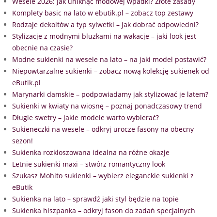
Wesele 2026: Jak uniknąć modowej wpadki? Złote zasady
Komplety basic na lato w ebutik.pl – zobacz top zestawy
Rodzaje dekoltów a typ sylwetki – jak dobrać odpowiedni?
Stylizacje z modnymi bluzkami na wakacje – jaki look jest
obecnie na czasie?
Modne sukienki na wesele na lato – na jaki model postawić?
Niepowtarzalne sukienki – zobacz nową kolekcję sukienek od
eButik.pl
Marynarki damskie – podpowiadamy jak stylizować je latem?
Sukienki w kwiaty na wiosnę – poznaj ponadczasowy trend
Długie swetry – jakie modele warto wybierać?
Sukieneczki na wesele – odkryj urocze fasony na obecny
sezon!
Sukienka rozkloszowana idealna na różne okazje
Letnie sukienki maxi – stwórz romantyczny look
Szukasz Mohito sukienki – wybierz eleganckie sukienki z
eButik
Sukienka na lato – sprawdź jaki styl będzie na topie
Sukienka hiszpanka – odkryj fason do zadań specjalnych