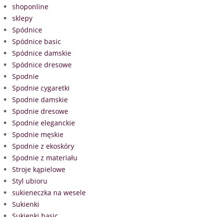
shoponline
sklepy
Spódnice
Spódnice basic
Spódnice damskie
Spódnice dresowe
Spodnie
Spodnie cygaretki
Spodnie damskie
Spodnie dresowe
Spodnie eleganckie
Spodnie męskie
Spodnie z ekoskóry
Spodnie z materiału
Stroje kąpielowe
Styl ubioru
sukieneczka na wesele
Sukienki
Sukienki basic