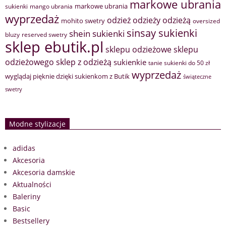
markowe ubrania
markowe ubrania
sukienki
mango ubrania
wyprzedaż
odzież
odzieży
odzieżą
mohito swetry
oversized
sinsay sukienki
shein sukienki
bluzy
reserved swetry
sklep ebutik.pl
sklepu odzieżowe
sklepu
sklep z odzieżą
odzieżowego
sukienkie
tanie sukienki do 50 zł
wyprzedaż
wyglądaj pięknie dzięki sukienkom z Butik
świąteczne
swetry
Modne stylizacje
adidas
Akcesoria
Akcesoria damskie
Aktualności
Baleriny
Basic
Bestsellery