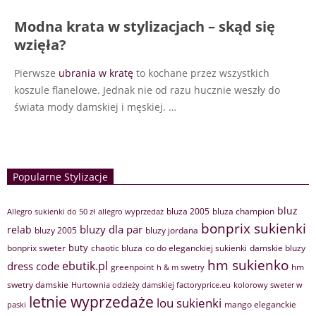
Modna krata w stylizacjach – skąd się
wzięła?
Pierwsze
ubrania w kratę
to kochane przez wszystkich
koszule flanelowe. Jednak nie od razu hucznie weszły do
świata mody damskiej i męskiej.
…
Popularne Stylizacje
bluz
bluza 2005
bluza champion
Allegro sukienki do 50 zł
allegro wyprzedaż
bonprix sukienki
bluzy dla par
relab
bluzy 2005
bluzy jordana
buty
bonprix sweter
chaotic bluza
co do eleganckiej sukienki
damskie bluzy
hm sukienko
ebutik.pl
dress code
greenpoint
hm
h & m swetry
swetry damskie
Hurtownia odzieży damskiej factoryprice.eu
kolorowy sweter w
letnie wyprzedaże
lou sukienki
mango eleganckie
paski