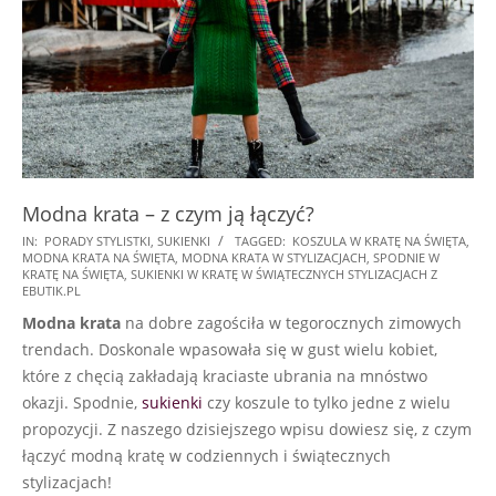
Modna krata – z czym ją łączyć?
2021-
IN:
PORADY STYLISTKI
,
SUKIENKI
TAGGED:
KOSZULA W KRATĘ NA ŚWIĘTA
,
MODNA KRATA NA ŚWIĘTA
,
MODNA KRATA W STYLIZACJACH
,
SPODNIE W
12-
KRATĘ NA ŚWIĘTA
,
SUKIENKI W KRATĘ W ŚWIĄTECZNYCH STYLIZACJACH Z
09
EBUTIK.PL
Modna krata
na dobre zagościła w tegorocznych zimowych
trendach. Doskonale wpasowała się w gust wielu kobiet,
które z chęcią zakładają kraciaste ubrania na mnóstwo
okazji. Spodnie,
sukienki
czy koszule to tylko jedne z wielu
propozycji. Z naszego dzisiejszego wpisu dowiesz się, z czym
łączyć modną kratę w codziennych i świątecznych
stylizacjach!