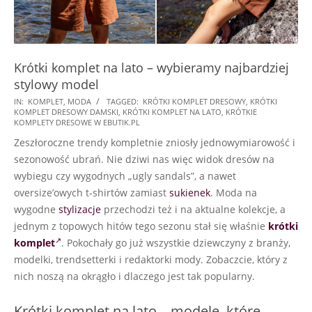
Krótki komplet na lato – wybieramy najbardziej
stylowy model
2021-
IN:
KOMPLET
,
MODA
TAGGED:
KRÓTKI KOMPLET DRESOWY
,
KRÓTKI
KOMPLET DRESOWY DAMSKI
,
KRÓTKI KOMPLET NA LATO
,
KRÓTKIE
06-
KOMPLETY DRESOWE W EBUTIK.PL
12
Zeszłoroczne trendy kompletnie zniosły jednowymiarowość i
sezonowość ubrań. Nie dziwi nas więc widok dresów na
wybiegu czy wygodnych „ugly sandals”, a nawet
oversize’owych t-shirtów zamiast
sukienek
. Moda na
wygodne
stylizacje
przechodzi też i na aktualne kolekcje, a
jednym z topowych hitów tego sezonu stał się właśnie
krótki
komplet
. Pokochały go już wszystkie dziewczyny z branży,
modelki, trendsetterki i redaktorki mody. Zobaczcie, który z
nich noszą na okrągło i dlaczego jest tak popularny.
Krótki komplet na lato – modele, które