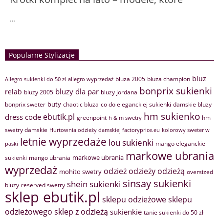
…
Popularne Stylizacje
bluz
bluza 2005
bluza champion
Allegro sukienki do 50 zł
allegro wyprzedaż
bonprix sukienki
bluzy dla par
relab
bluzy 2005
bluzy jordana
buty
bonprix sweter
chaotic bluza
co do eleganckiej sukienki
damskie bluzy
hm sukienko
ebutik.pl
dress code
greenpoint
hm
h & m swetry
swetry damskie
Hurtownia odzieży damskiej factoryprice.eu
kolorowy sweter w
letnie wyprzedaże
lou sukienki
mango eleganckie
paski
markowe ubrania
markowe ubrania
sukienki
mango ubrania
wyprzedaż
odzież
odzieży
odzieżą
mohito swetry
oversized
sinsay sukienki
shein sukienki
bluzy
reserved swetry
sklep ebutik.pl
sklepu odzieżowe
sklepu
sklep z odzieżą
odzieżowego
sukienkie
tanie sukienki do 50 zł