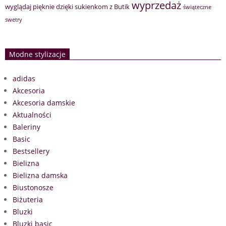
wyprzedaż
wyglądaj pięknie dzięki sukienkom z Butik
świąteczne
swetry
Modne stylizacje
adidas
Akcesoria
Akcesoria damskie
Aktualności
Baleriny
Basic
Bestsellery
Bielizna
Bielizna damska
Biustonosze
Biżuteria
Bluzki
Bluzki basic