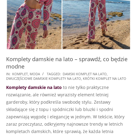
Komplety damskie na lato – sprawdź, co będzie
modne
2024-
IN:
KOMPLET
,
MODA
TAGGED:
DAMSKI KOMPLET NA LATO
,
DWUCZĘŚCIOWE DAMSKIE KOMPLETY NA LATO
,
KRÓTKI KOMPLET NA LATO
02-
Komplety damskie na lato
to nie tylko praktyczne
12
rozwiązanie, ale również wyrazisty element letniej
garderoby, który podkreśla swobodę stylu. Zestawy
składające się z topu i spódniczki lub bluzki i spodni
zapewniają wygodę i elegancję w jednym. W tekście, który
zaraz przeczytasz, odkryjemy najnowsze trendy w letnich
kompletach damskich, które sprawią, że każda letnia