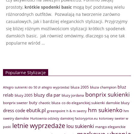
prostoty,
krótkie spodenki basic
mogą być podstawą wielu
różnorodnych outfitów. Pozwalają na tworzenie zarówno
casualowych, jak i bardziej eleganckich stylizacji. Przyjrzyjmy
się bliżej różnym możliwościom stylizacji krótkich spodenek
damskich basic. Jak również omówimy, dlaczego są one tak
popularne wśród …
Popularne Stylizacje
bluz
bluza 2005
bluza champion
Allegro sukienki do 50 zł
allegro wyprzedaż
bonprix sukienki
bluzy dla par
relab
bluzy 2005
bluzy jordana
buty
bonprix sweter
chaotic bluza
co do eleganckiej sukienki
damskie bluzy
hm sukienko
ebutik.pl
dress code
greenpoint
hm
h & m swetry
swetry damskie
Hurtownia odzieży damskiej factoryprice.eu
kolorowy sweter w
letnie wyprzedaże
lou sukienki
mango eleganckie
paski