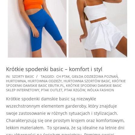
Krótkie spodenki basic – komfort i styl
2025-
IN:
SZORTY BASIC
TAGGED:
CH PTAK
,
GIEŁDA ODZIEŻOWA POZNAŃ
,
HURTOWNIA
,
HURTOWNIA ODZIEŻY
,
HURTOWNIA SZORTÓW BASIC
,
KRÓTKIE
01-
SPODENKI DAMSKIE BASIC EBUTIK.PL
,
KRÓTKIE SPODENKI DAMSKIE BASIC
28
SKLEP INTERNETOWY
,
PTAK OUTLET
,
PTAK RZGÓW
,
WÓLKA FASHION
Krótkie spodenki damskie basic są niezwykle
wszechstronnym elementem garderoby, który znajduje
swoje zastosowanie w różnych sytuacjach i stylizacjach.
Charakteryzują się one prostym krojem oraz komfortowym,
lekkim materiałem. To sprawia, że są idealne na letnie dni
czy aktywności na świeżym powietrzu. Pomimo swojej