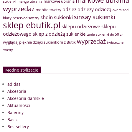
markowe ubrania
markowe ubrania
sukienki
mango ubrania
wyprzedaż
odzież
odzieży
odzieżą
mohito swetry
oversized
sinsay sukienki
shein sukienki
bluzy
reserved swetry
sklep ebutik.pl
sklepu odzieżowe
sklepu
sklep z odzieżą
odzieżowego
sukienkie
tanie sukienki do 50 zł
wyprzedaż
wyglądaj pięknie dzięki sukienkom z Butik
świąteczne
swetry
Modne stylizacje
adidas
Akcesoria
Akcesoria damskie
Aktualności
Baleriny
Basic
Bestsellery