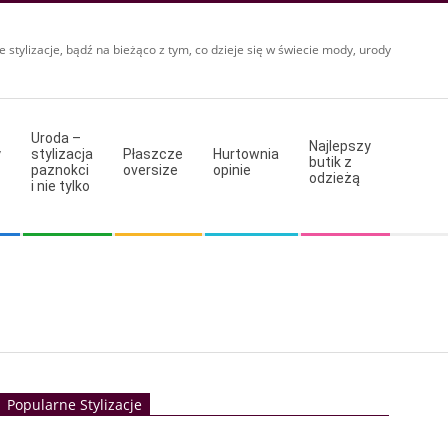
e stylizacje, bądź na bieżąco z tym, co dzieje się w świecie mody, urody
Uroda –
Najlepszy
y
stylizacja
Płaszcze
Hurtownia
butik z
paznokci
oversize
opinie
odzieżą
i nie tylko
Popularne Stylizacje