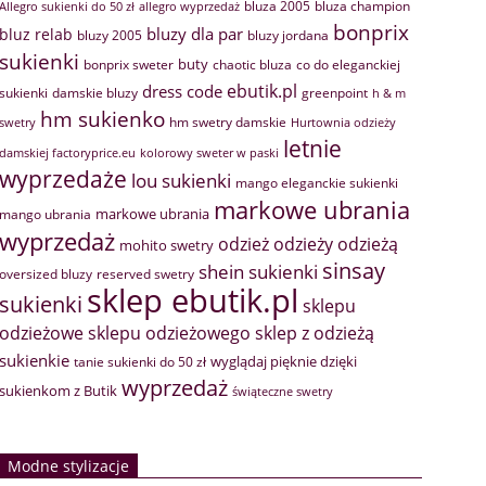
bluza 2005
bluza champion
Allegro sukienki do 50 zł
allegro wyprzedaż
bonprix
bluzy dla par
bluz relab
bluzy 2005
bluzy jordana
sukienki
buty
bonprix sweter
chaotic bluza
co do eleganckiej
ebutik.pl
dress code
sukienki
greenpoint
damskie bluzy
h & m
hm sukienko
hm swetry damskie
swetry
Hurtownia odzieży
letnie
damskiej factoryprice.eu
kolorowy sweter w paski
wyprzedaże
lou sukienki
mango eleganckie sukienki
markowe ubrania
markowe ubrania
mango ubrania
wyprzedaż
odzież
odzieży
odzieżą
mohito swetry
sinsay
shein sukienki
oversized bluzy
reserved swetry
sklep ebutik.pl
sukienki
sklepu
sklep z odzieżą
odzieżowe
sklepu odzieżowego
sukienkie
wyglądaj pięknie dzięki
tanie sukienki do 50 zł
wyprzedaż
sukienkom z Butik
świąteczne swetry
Modne stylizacje