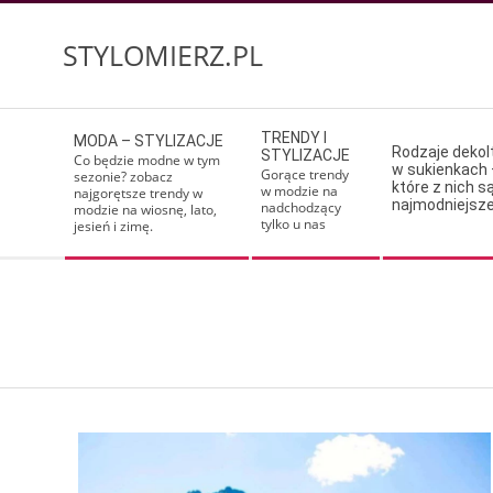
Skip
to
STYLOMIERZ.PL
content
Secondary
TRENDY I
MODA – STYLIZACJE
Navigation
Rodzaje deko
STYLIZACJE
Co będzie modne w tym
w sukienkach 
Menu
Gorące trendy
sezonie? zobacz
które z nich s
w modzie na
najgorętsze trendy w
najmodniejsz
nadchodzący
modzie na wiosnę, lato,
tylko u nas
jesień i zimę.