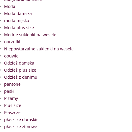
Moda
Moda damska
moda męska
Moda plus size
Modne sukienki na wesele
narzutki
Niepowtarzalne sukienki na wesele
obuwie
Odzież damska
Odzież plus size
Odzież z denimu
pantone
paski
Piżamy
Plus size
Płaszcze
płaszcze damskie
płaszcze zimowe