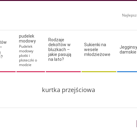
Najlepsz
pudelek
Rodzaje
modowy
ltów
dekoltów w
Sukienki na
Pudelek
–
Jeggins
bluzkach –
wesele
modowy
ą
damskie
jakie pasują
młodzieżowe
plotki i
e?
na lato?
ploteczki o
modzie
kurtka przejściowa