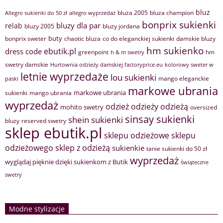
bluz
bluza 2005
bluza champion
Allegro sukienki do 50 zł
allegro wyprzedaż
bonprix sukienki
bluzy dla par
relab
bluzy 2005
bluzy jordana
buty
bonprix sweter
chaotic bluza
co do eleganckiej sukienki
damskie bluzy
hm sukienko
ebutik.pl
dress code
greenpoint
hm
h & m swetry
swetry damskie
Hurtownia odzieży damskiej factoryprice.eu
kolorowy sweter w
letnie wyprzedaże
lou sukienki
mango eleganckie
paski
markowe ubrania
markowe ubrania
sukienki
mango ubrania
wyprzedaż
odzież
odzieży
odzieżą
mohito swetry
oversized
sinsay sukienki
shein sukienki
bluzy
reserved swetry
sklep ebutik.pl
sklepu odzieżowe
sklepu
sklep z odzieżą
odzieżowego
sukienkie
tanie sukienki do 50 zł
wyprzedaż
wyglądaj pięknie dzięki sukienkom z Butik
świąteczne
swetry
Modne stylizacje