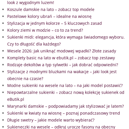
look z wygodnym luzem!
Koszule damskie na lato – zobacz top modele
Pastelowe kolory ubrań – idealne na wiosnę
Stylizacja w jednym kolorze – 5 kluczowych zasad
Kolory ziemi w modzie – co to za trend?
Sukienki midi: elegancja, która wymaga świadomego wyboru.
Czy to długość dla każdego?
Wesele 2026: Jak uniknąć modowej wpadki? Złote zasady
Komplety basic na lato w ebutik.pl – zobacz top zestawy
Rodzaje dekoltów a typ sylwetki – jak dobrać odpowiedni?
Stylizacje z modnymi bluzkami na wakacje – jaki look jest
obecnie na czasie?
Modne sukienki na wesele na lato – na jaki model postawić?
Niepowtarzalne sukienki – zobacz nową kolekcję sukienek od
eButik.pl
Marynarki damskie – podpowiadamy jak stylizować je latem?
Sukienki w kwiaty na wiosnę – poznaj ponadczasowy trend
Długie swetry – jakie modele warto wybierać?
Sukieneczki na wesele – odkryj urocze fasony na obecny