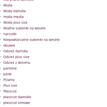
Moda
Moda damska
moda męska
Moda plus size
Modne sukienki na wesele
narzutki
Niepowtarzalne sukienki na wesele
obuwie
Odzież damska
Odzież plus size
Odzież z denimu
pantone
paski
Piżamy
Plus size
Płaszcze
płaszcze damskie
płaszcze zimowe