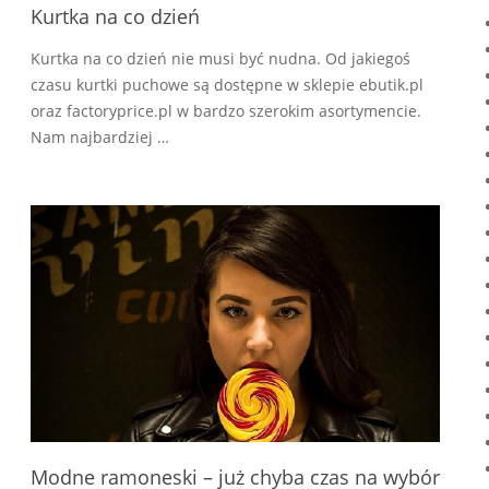
Kurtka na co dzień
Kurtka na co dzień nie musi być nudna. Od jakiegoś
czasu kurtki puchowe są dostępne w sklepie ebutik.pl
oraz factoryprice.pl w bardzo szerokim asortymencie.
Nam najbardziej …
Modne ramoneski – już chyba czas na wybór