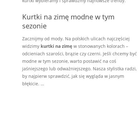
kurtki wybieramy i sprawdźmy najnowsze trendy.
Kurtki na zimę modne w tym
sezonie
Zacznijmy od mody. Na polskich ulicach najczęściej
widzimy
kurtki na zimę
w stonowanych kolorach –
odcieniach szarości, brązie czy czerni. Jeśli chcemy być
modne w tym sezonie, warto postawić na coś
jaśniejszego lub odważniejszego. Nasza stylistka radzi,
by najpierw sprawdzić, jak się wygląda w jasnym
błękicie. …