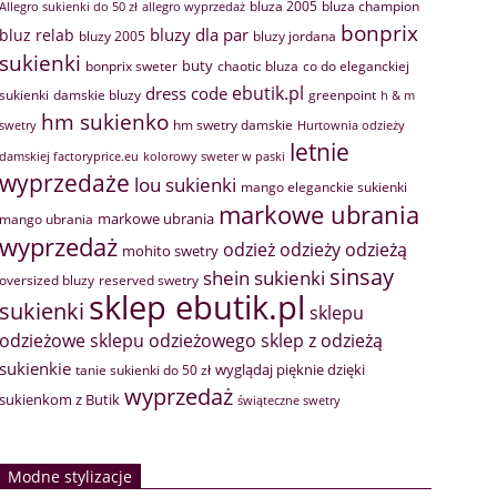
bluza 2005
bluza champion
Allegro sukienki do 50 zł
allegro wyprzedaż
bonprix
bluzy dla par
bluz relab
bluzy 2005
bluzy jordana
sukienki
buty
bonprix sweter
chaotic bluza
co do eleganckiej
ebutik.pl
dress code
sukienki
greenpoint
damskie bluzy
h & m
hm sukienko
hm swetry damskie
swetry
Hurtownia odzieży
letnie
damskiej factoryprice.eu
kolorowy sweter w paski
wyprzedaże
lou sukienki
mango eleganckie sukienki
markowe ubrania
markowe ubrania
mango ubrania
wyprzedaż
odzież
odzieży
odzieżą
mohito swetry
sinsay
shein sukienki
oversized bluzy
reserved swetry
sklep ebutik.pl
sukienki
sklepu
sklep z odzieżą
odzieżowe
sklepu odzieżowego
sukienkie
wyglądaj pięknie dzięki
tanie sukienki do 50 zł
wyprzedaż
sukienkom z Butik
świąteczne swetry
Modne stylizacje