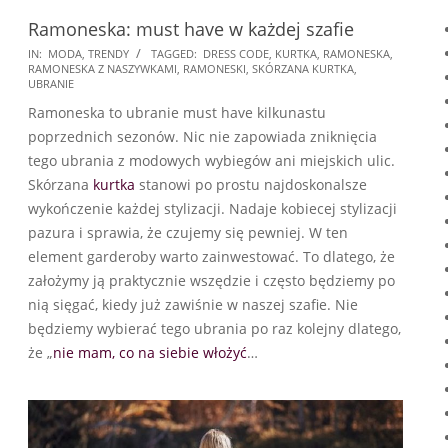
Ramoneska: must have w każdej szafie
2024-
IN:
MODA
,
TRENDY
TAGGED:
DRESS CODE
,
KURTKA
,
RAMONESKA
,
RAMONESKA Z NASZYWKAMI
,
RAMONESKI
,
SKÓRZANA KURTKA
,
01-
UBRANIE
09
Ramoneska to ubranie must have kilkunastu
poprzednich sezonów. Nic nie zapowiada zniknięcia
tego ubrania z modowych wybiegów ani miejskich ulic.
Skórzana
kurtka
stanowi po prostu najdoskonalsze
wykończenie każdej stylizacji. Nadaje kobiecej stylizacji
pazura i sprawia, że czujemy się pewniej. W ten
element garderoby warto zainwestować. To dlatego, że
założymy ją praktycznie wszędzie i często będziemy po
nią sięgać, kiedy już zawiśnie w naszej szafie. Nie
będziemy wybierać tego ubrania po raz kolejny dlatego,
że „
nie mam, co na siebie włożyć
…