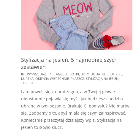
Stylizacja na jesień. 5 najmodniejszych
zestawień
2018-
IN:
WYPRZEDAŻE
TAGGED:
BOTKI
,
BUTY
,
DODATKI
,
EBUTIK.PL
,
KURTKA
,
OKRYCIA WIERZCHNIE
,
PŁASZCZ
,
STYLIZACJA NA JESIEŃ
,
10-
TOREBKI
10
Lato powoli się z nami żegna, a w Twojej głowie
nieustannie pojawia się myśl, jak będziesz chodziła
ubrana w tym sezonie. Brakuje Ci pomysłu? Nie martw
się. Zadbamy o to, abyś miała się czym zainspirować.
Koniecznie przeczytaj dzisiejszy wpis. Stylizacja na
jesień to słowo klucz.