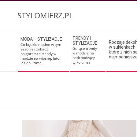
Skip
to
STYLOMIERZ.PL
content
Secondary
TRENDY I
MODA – STYLIZACJE
Navigation
Rodzaje deko
STYLIZACJE
Co będzie modne w tym
w sukienkach 
Menu
Gorące trendy
sezonie? zobacz
które z nich s
w modzie na
najgorętsze trendy w
najmodniejsz
nadchodzący
modzie na wiosnę, lato,
tylko u nas
jesień i zimę.