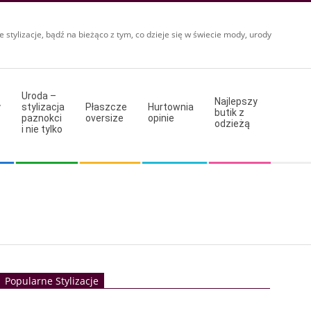
e stylizacje, bądź na bieżąco z tym, co dzieje się w świecie mody, urody
Uroda –
Najlepszy
y
stylizacja
Płaszcze
Hurtownia
butik z
paznokci
oversize
opinie
odzieżą
i nie tylko
Popularne Stylizacje