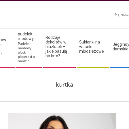
Najlepsz
pudelek
Rodzaje
modowy
ltów
dekoltów w
Sukienki na
Pudelek
–
Jeggins
bluzkach –
wesele
modowy
ą
damskie
jakie pasują
młodzieżowe
plotki i
e?
na lato?
ploteczki o
modzie
kurtka