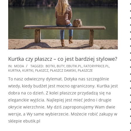
Kurtka czy płaszcz – co jest bardziej stylowe?
2018-
IN:
MODA
TAGGED:
BOTKI
,
BUTY
,
EBUTIK.PL
,
FATORYPRICE.PL
,
KURTKA
,
KURTKI
,
PŁASZCZ
,
PŁASZCZ DAMSKI
,
PŁASZCZE
10-
To nasz odwieczny dylemat. Dotyka nas szczególnie
07
wtedy, kiedy budżet jest mocno ograniczony. Kurtka jest
dobra na co dzień. Z kolei płaszcze przydadzą się na
eleganckie wyjścia. Najlepiej jest mieć jedno i drugie
okrycie wierzchnie. My dziś zaproponujemy Wam dwie
wersje, a Wy same wybierzecie. Możecie robić zakupy w
sklepie ebutik.pl