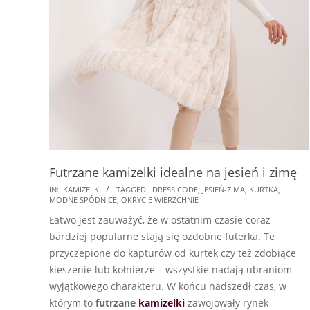
Futrzane kamizelki idealne na jesień i zimę
2025-
IN:
KAMIZELKI
TAGGED:
DRESS CODE
,
JESIEŃ-ZIMA
,
KURTKA
,
MODNE SPÓDNICE
,
OKRYCIE WIERZCHNIE
10-
Łatwo jest zauważyć, że w ostatnim czasie coraz
20
bardziej popularne stają się ozdobne futerka. Te
przyczepione do kapturów od kurtek czy też zdobiące
kieszenie lub kołnierze – wszystkie nadają ubraniom
wyjątkowego charakteru. W końcu nadszedł czas, w
którym to
futrzane
kamizelki
zawojowały rynek