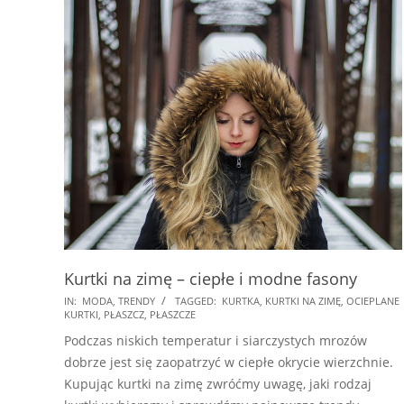
Kurtki na zimę – ciepłe i modne fasony
2017-
IN:
MODA
,
TRENDY
TAGGED:
KURTKA
,
KURTKI NA ZIMĘ
,
OCIEPLANE
KURTKI
,
PŁASZCZ
,
PŁASZCZE
11-
Podczas niskich temperatur i siarczystych mrozów
25
dobrze jest się zaopatrzyć w ciepłe okrycie wierzchnie.
Kupując kurtki na zimę zwróćmy uwagę, jaki rodzaj