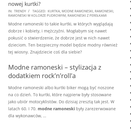
nowej kurtki?
2018-
IN:
TRENDY
TAGGED:
KURTKA
,
MODNE RAMONESKI
,
RAMONESKI
,
RAMONESKI W KOLORZE PUDROWYM
,
RAMONESKI Z PEREŁKAMI
03-
Modne ramoneski to takie kurtki, w których wyglądają
21
dobrze i kobiety, i mężczyźni. Mogłabym się nawet
pokusić o stwierdzenie, że dobrze jest w nich nawet
dzieciom. Ten bezpieczny model będzie modny również
tej wiosny. Znajdziecie coś dla siebie?
Modne ramoneski – stylizacja z
dodatkiem rock’n’roll’a
Modne ramoneski albo kurtki biker mogą być noszone
na co dzień. To kurtki, które najpierw były stosowane
jako ubiór motocyklistów. Do dzisiaj zresztą tak jest. W
latach 60. I 70.
modne ramoneski
były zarezerwowane
dla wykonawców, …