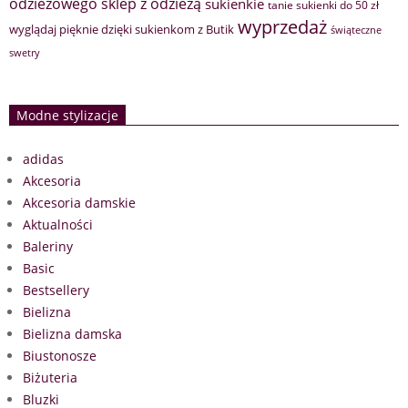
sklep z odzieżą
odzieżowego
sukienkie
tanie sukienki do 50 zł
wyprzedaż
wyglądaj pięknie dzięki sukienkom z Butik
świąteczne
swetry
Modne stylizacje
adidas
Akcesoria
Akcesoria damskie
Aktualności
Baleriny
Basic
Bestsellery
Bielizna
Bielizna damska
Biustonosze
Biżuteria
Bluzki