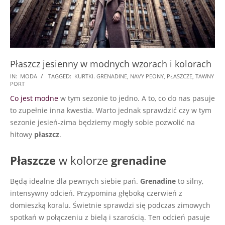
Płaszcz jesienny w modnych wzorach i kolorach
2017-
IN:
MODA
TAGGED:
KURTKI. GRENADINE
,
NAVY PEONY
,
PŁASZCZE
,
TAWNY
PORT
11-
Co jest modne
w tym sezonie to jedno. A to, co do nas pasuje
06
to zupełnie inna kwestia. Warto jednak sprawdzić czy w tym
sezonie jesień-zima będziemy mogły sobie pozwolić na
hitowy
płaszcz
.
Płaszcze
w kolorze
grenadine
Będą idealne dla pewnych siebie pań.
Grenadine
to silny,
intensywny odcień. Przypomina głęboką czerwień z
domieszką koralu. Świetnie sprawdzi się podczas zimowych
spotkań w połączeniu z bielą i szarością. Ten odcień pasuje