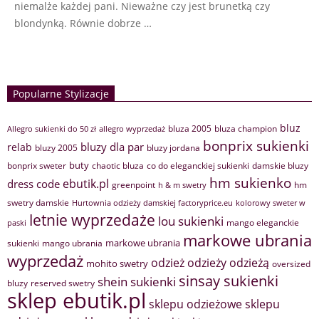
niemalże każdej pani. Nieważne czy jest brunetką czy
blondynką. Równie dobrze …
Popularne Stylizacje
bluz
bluza 2005
bluza champion
Allegro sukienki do 50 zł
allegro wyprzedaż
bonprix sukienki
bluzy dla par
relab
bluzy 2005
bluzy jordana
buty
bonprix sweter
chaotic bluza
co do eleganckiej sukienki
damskie bluzy
hm sukienko
ebutik.pl
dress code
greenpoint
hm
h & m swetry
swetry damskie
Hurtownia odzieży damskiej factoryprice.eu
kolorowy sweter w
letnie wyprzedaże
lou sukienki
mango eleganckie
paski
markowe ubrania
markowe ubrania
sukienki
mango ubrania
wyprzedaż
odzież
odzieży
odzieżą
mohito swetry
oversized
sinsay sukienki
shein sukienki
bluzy
reserved swetry
sklep ebutik.pl
sklepu odzieżowe
sklepu