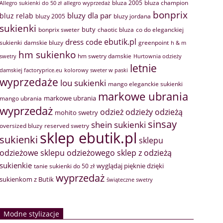
bluza 2005
bluza champion
Allegro sukienki do 50 zł
allegro wyprzedaż
bonprix
bluzy dla par
bluz relab
bluzy 2005
bluzy jordana
sukienki
buty
bonprix sweter
chaotic bluza
co do eleganckiej
ebutik.pl
dress code
sukienki
greenpoint
damskie bluzy
h & m
hm sukienko
hm swetry damskie
swetry
Hurtownia odzieży
letnie
damskiej factoryprice.eu
kolorowy sweter w paski
wyprzedaże
lou sukienki
mango eleganckie sukienki
markowe ubrania
markowe ubrania
mango ubrania
wyprzedaż
odzież
odzieży
odzieżą
mohito swetry
sinsay
shein sukienki
oversized bluzy
reserved swetry
sklep ebutik.pl
sukienki
sklepu
sklep z odzieżą
odzieżowe
sklepu odzieżowego
sukienkie
wyglądaj pięknie dzięki
tanie sukienki do 50 zł
wyprzedaż
sukienkom z Butik
świąteczne swetry
Modne stylizacje