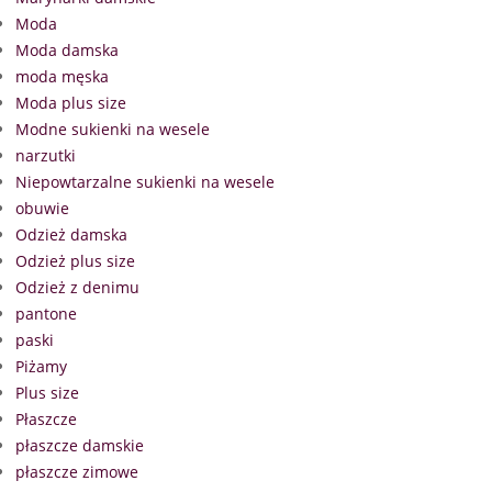
Moda
Moda damska
moda męska
Moda plus size
Modne sukienki na wesele
narzutki
Niepowtarzalne sukienki na wesele
obuwie
Odzież damska
Odzież plus size
Odzież z denimu
pantone
paski
Piżamy
Plus size
Płaszcze
płaszcze damskie
płaszcze zimowe