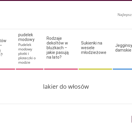
Najlepsz
pudelek
Rodzaje
modowy
ltów
dekoltów w
Sukienki na
Pudelek
–
Jeggins
bluzkach –
wesele
modowy
ą
damskie
jakie pasują
młodzieżowe
plotki i
e?
na lato?
ploteczki o
modzie
lakier do włosów