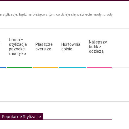
e stylizacje, bądź na bieżąco z tym, co dzieje się w świecie mody, urody
Uroda –
Najlepszy
y
stylizacja
Płaszcze
Hurtownia
butik z
paznokci
oversize
opinie
odzieżą
i nie tylko
Popularne Stylizacje