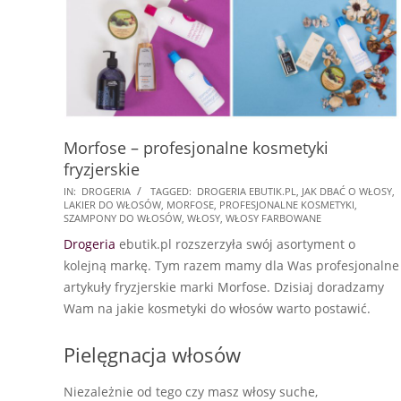
Morfose – profesjonalne kosmetyki
fryzjerskie
2025-
IN:
DROGERIA
TAGGED:
DROGERIA EBUTIK.PL
,
JAK DBAĆ O WŁOSY
,
LAKIER DO WŁOSÓW
,
MORFOSE
,
PROFESJONALNE KOSMETYKI
,
08-
SZAMPONY DO WŁOSÓW
,
WŁOSY
,
WŁOSY FARBOWANE
27
Drogeria
ebutik.pl rozszerzyła swój asortyment o
kolejną markę. Tym razem mamy dla Was profesjonalne
artykuły fryzjerskie marki Morfose. Dzisiaj doradzamy
Wam na jakie kosmetyki do włosów warto postawić.
Pielęgnacja włosów
Niezależnie od tego czy masz włosy suche,