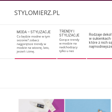
Skip
to
STYLOMIERZ.PL
content
Secondary
TRENDY I
MODA – STYLIZACJE
Navigation
Rodzaje deko
STYLIZACJE
Co będzie modne w tym
w sukienkach 
Menu
Gorące trendy
sezonie? zobacz
które z nich s
w modzie na
najgorętsze trendy w
najmodniejsz
nadchodzący
modzie na wiosnę, lato,
tylko u nas
jesień i zimę.