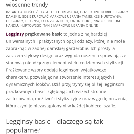
wiosenne trendy
2024-
IN:
AKTUALNOŚCI
TAGGED:
EHURTWOLKA
,
GDZIE KUPIĆ DOBRE LEGGINSY
DAMSKIE
,
GDZIE KUPOWAĆ MARKOWE UBRANIA TANIEJ
,
KESI HURTOWNIA
,
11-
LEEGGINSY
,
LEEGINSY
,
O LA VOGA HURT
,
ONLINEHURT
,
PRATO CENTRUM
25
HANDLU HURTOWEGO
,
TANIE MARKOWE UBRANIA ONLINE
Legginsy
prążkowane basic
to jedna z najbardziej
uniwersalnych i praktycznych opcji odzieży, której nie może
zabraknąć w żadnej damskiej garderobie. Ich prosty, a
zarazem stylowy design oraz wygoda noszenia sprawiają, że
stanowią nieodłączny element wielu codziennych stylizacji.
Prążkowane wzory dodają legginsom wyjątkowego
charakteru, pozwalając na stworzenie interesujących i
dynamicznych looków. Dziś przyjrzymy się bliżej legginsom
prążkowanym basic, zgłębiając ich wszechstronne
zastosowania, możliwości stylizacyjne oraz wygodę noszenia,
która czyni je niezastąpionymi w każdej kobiecej szafie.
Legginsy basic – dlaczego są tak
popularne?