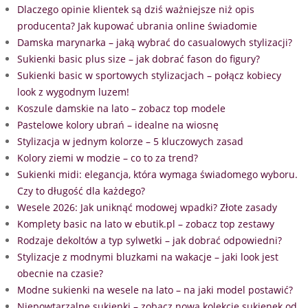
Dlaczego opinie klientek są dziś ważniejsze niż opis
producenta? Jak kupować ubrania online świadomie
Damska marynarka – jaką wybrać do casualowych stylizacji?
Sukienki basic plus size – jak dobrać fason do figury?
Sukienki basic w sportowych stylizacjach – połącz kobiecy
look z wygodnym luzem!
Koszule damskie na lato – zobacz top modele
Pastelowe kolory ubrań – idealne na wiosnę
Stylizacja w jednym kolorze – 5 kluczowych zasad
Kolory ziemi w modzie – co to za trend?
Sukienki midi: elegancja, która wymaga świadomego wyboru.
Czy to długość dla każdego?
Wesele 2026: Jak uniknąć modowej wpadki? Złote zasady
Komplety basic na lato w ebutik.pl – zobacz top zestawy
Rodzaje dekoltów a typ sylwetki – jak dobrać odpowiedni?
Stylizacje z modnymi bluzkami na wakacje – jaki look jest
obecnie na czasie?
Modne sukienki na wesele na lato – na jaki model postawić?
Niepowtarzalne sukienki – zobacz nową kolekcję sukienek od