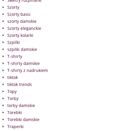
Swetry rozpinane
Szorty
Szorty basic
szorty damskie
Szorty eleganckie
Szorty kolarki
Szpilki
szpilki damskie
T-shirty
T-shirty damskie
T-shirty z nadrukiem
tiktok
tiktok trends
Topy
Torby
torby damskie
Torebki
Torebki damskie
Traperki