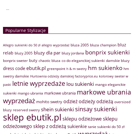
…
Popularne Stylizacje
bluz
bluza 2005
bluza champion
Allegro sukienki do 50 zł
allegro wyprzedaż
bonprix sukienki
bluzy dla par
relab
bluzy 2005
bluzy jordana
buty
bonprix sweter
chaotic bluza
co do eleganckiej sukienki
damskie bluzy
hm sukienko
ebutik.pl
dress code
greenpoint
hm
h & m swetry
swetry damskie
Hurtownia odzieży damskiej factoryprice.eu
kolorowy sweter w
letnie wyprzedaże
lou sukienki
mango eleganckie
paski
markowe ubrania
markowe ubrania
sukienki
mango ubrania
wyprzedaż
odzież
odzieży
odzieżą
mohito swetry
oversized
sinsay sukienki
shein sukienki
bluzy
reserved swetry
sklep ebutik.pl
sklepu odzieżowe
sklepu
sklep z odzieżą
odzieżowego
sukienkie
tanie sukienki do 50 zł
wyprzedaż