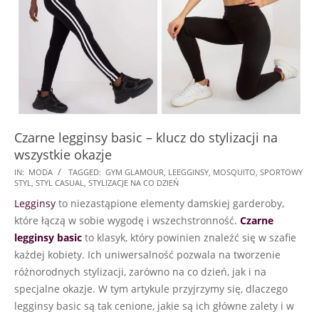
Czarne legginsy basic – klucz do stylizacji na
wszystkie okazje
2024-
IN:
MODA
TAGGED:
GYM GLAMOUR
,
LEEGGINSY
,
MOSQUITO
,
SPORTOWY
STYL
,
STYL CASUAL
,
STYLIZACJE NA CO DZIEŃ
12-
Legginsy
to niezastąpione elementy damskiej garderoby,
02
które łączą w sobie wygodę i wszechstronność.
Czarne
legginsy basic
to klasyk, który powinien znaleźć się w szafie
każdej kobiety. Ich uniwersalność pozwala na tworzenie
różnorodnych stylizacji, zarówno na co dzień, jak i na
specjalne okazje. W tym artykule przyjrzymy się, dlaczego
legginsy basic są tak cenione, jakie są ich główne zalety i w