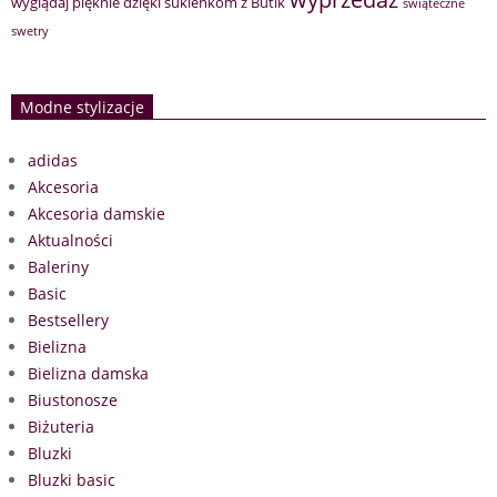
wyglądaj pięknie dzięki sukienkom z Butik
świąteczne
swetry
Modne stylizacje
adidas
Akcesoria
Akcesoria damskie
Aktualności
Baleriny
Basic
Bestsellery
Bielizna
Bielizna damska
Biustonosze
Biżuteria
Bluzki
Bluzki basic