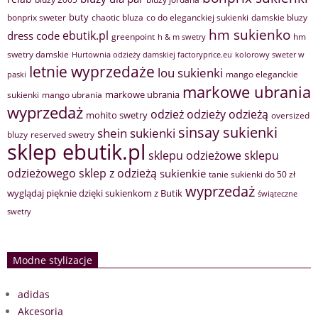
buty
bonprix sweter
chaotic bluza
co do eleganckiej sukienki
damskie bluzy
hm sukienko
ebutik.pl
dress code
greenpoint
hm
h & m swetry
swetry damskie
Hurtownia odzieży damskiej factoryprice.eu
kolorowy sweter w
letnie wyprzedaże
lou sukienki
mango eleganckie
paski
markowe ubrania
markowe ubrania
sukienki
mango ubrania
wyprzedaż
odzież
odzieży
odzieżą
mohito swetry
oversized
sinsay sukienki
shein sukienki
bluzy
reserved swetry
sklep ebutik.pl
sklepu odzieżowe
sklepu
sklep z odzieżą
odzieżowego
sukienkie
tanie sukienki do 50 zł
wyprzedaż
wyglądaj pięknie dzięki sukienkom z Butik
świąteczne
swetry
Modne stylizacje
adidas
Akcesoria