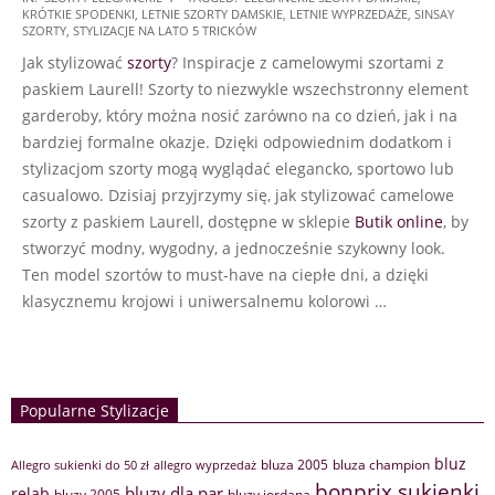
KRÓTKIE SPODENKI
,
LETNIE SZORTY DAMSKIE
,
LETNIE WYPRZEDAŻE
,
SINSAY
10-
SZORTY
,
STYLIZACJE NA LATO 5 TRICKÓW
22
Jak stylizować
szorty
? Inspiracje z camelowymi szortami z
paskiem Laurell! Szorty to niezwykle wszechstronny element
garderoby, który można nosić zarówno na co dzień, jak i na
bardziej formalne okazje. Dzięki odpowiednim dodatkom i
stylizacjom szorty mogą wyglądać elegancko, sportowo lub
casualowo. Dzisiaj przyjrzymy się, jak stylizować camelowe
szorty z paskiem Laurell, dostępne w sklepie
Butik online
, by
stworzyć modny, wygodny, a jednocześnie szykowny look.
Ten model szortów to must-have na ciepłe dni, a dzięki
klasycznemu krojowi i uniwersalnemu kolorowi …
Popularne Stylizacje
bluz
bluza 2005
bluza champion
Allegro sukienki do 50 zł
allegro wyprzedaż
bonprix sukienki
bluzy dla par
relab
bluzy 2005
bluzy jordana