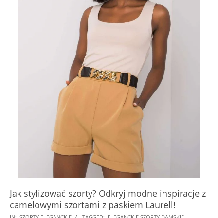
Jak stylizować szorty? Odkryj modne inspiracje z
camelowymi szortami z paskiem Laurell!
2024-
IN:
SZORTY ELEGANCKIE
TAGGED:
ELEGANCKIE SZORTY DAMSKIE
,