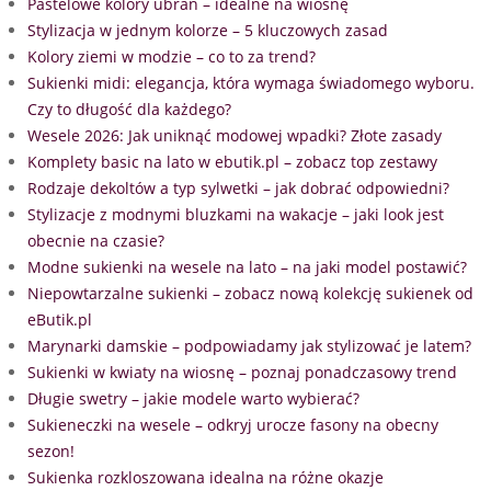
Pastelowe kolory ubrań – idealne na wiosnę
Stylizacja w jednym kolorze – 5 kluczowych zasad
Kolory ziemi w modzie – co to za trend?
Sukienki midi: elegancja, która wymaga świadomego wyboru.
Czy to długość dla każdego?
Wesele 2026: Jak uniknąć modowej wpadki? Złote zasady
Komplety basic na lato w ebutik.pl – zobacz top zestawy
Rodzaje dekoltów a typ sylwetki – jak dobrać odpowiedni?
Stylizacje z modnymi bluzkami na wakacje – jaki look jest
obecnie na czasie?
Modne sukienki na wesele na lato – na jaki model postawić?
Niepowtarzalne sukienki – zobacz nową kolekcję sukienek od
eButik.pl
Marynarki damskie – podpowiadamy jak stylizować je latem?
Sukienki w kwiaty na wiosnę – poznaj ponadczasowy trend
Długie swetry – jakie modele warto wybierać?
Sukieneczki na wesele – odkryj urocze fasony na obecny
sezon!
Sukienka rozkloszowana idealna na różne okazje