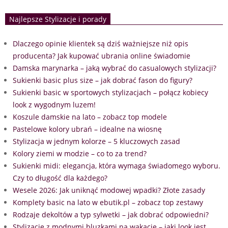
Najlepsze Stylizacje i porady
Dlaczego opinie klientek są dziś ważniejsze niż opis
producenta? Jak kupować ubrania online świadomie
Damska marynarka – jaką wybrać do casualowych stylizacji?
Sukienki basic plus size – jak dobrać fason do figury?
Sukienki basic w sportowych stylizacjach – połącz kobiecy
look z wygodnym luzem!
Koszule damskie na lato – zobacz top modele
Pastelowe kolory ubrań – idealne na wiosnę
Stylizacja w jednym kolorze – 5 kluczowych zasad
Kolory ziemi w modzie – co to za trend?
Sukienki midi: elegancja, która wymaga świadomego wyboru.
Czy to długość dla każdego?
Wesele 2026: Jak uniknąć modowej wpadki? Złote zasady
Komplety basic na lato w ebutik.pl – zobacz top zestawy
Rodzaje dekoltów a typ sylwetki – jak dobrać odpowiedni?
Stylizacje z modnymi bluzkami na wakacje – jaki look jest