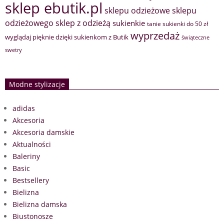
sklep ebutik.pl
sklepu odzieżowe
sklepu
sklep z odzieżą
odzieżowego
sukienkie
tanie sukienki do 50 zł
wyprzedaż
wyglądaj pięknie dzięki sukienkom z Butik
świąteczne
swetry
Modne stylizacje
adidas
Akcesoria
Akcesoria damskie
Aktualności
Baleriny
Basic
Bestsellery
Bielizna
Bielizna damska
Biustonosze