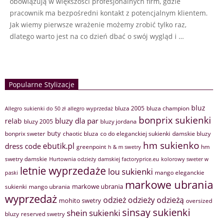
obowiązują w większości profesjonalnych firm, gdzie
pracownik ma bezpośredni kontakt z potencjalnym klientem.
Jak wiemy pierwsze wrażenie możemy zrobić tylko raz,
dlatego warto jest na co dzień dbać o swój wygląd i …
Popularne Stylizacje
bluz
bluza 2005
bluza champion
Allegro sukienki do 50 zł
allegro wyprzedaż
bonprix sukienki
bluzy dla par
relab
bluzy 2005
bluzy jordana
buty
bonprix sweter
chaotic bluza
co do eleganckiej sukienki
damskie bluzy
hm sukienko
ebutik.pl
dress code
greenpoint
hm
h & m swetry
swetry damskie
Hurtownia odzieży damskiej factoryprice.eu
kolorowy sweter w
letnie wyprzedaże
lou sukienki
mango eleganckie
paski
markowe ubrania
markowe ubrania
sukienki
mango ubrania
wyprzedaż
odzież
odzieży
odzieżą
mohito swetry
oversized
sinsay sukienki
shein sukienki
bluzy
reserved swetry