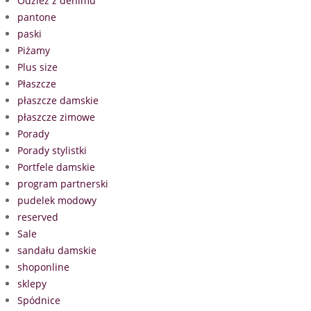
Odzież z denimu
pantone
paski
Piżamy
Plus size
Płaszcze
płaszcze damskie
płaszcze zimowe
Porady
Porady stylistki
Portfele damskie
program partnerski
pudelek modowy
reserved
Sale
sandału damskie
shoponline
sklepy
Spódnice