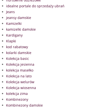
hurtownie odzieżowe
idealne portale do sprzedaży ubrań
Jeans
jeansy damskie
Kamizelki
kamizelki damskie
Kardigany
Klapki
kod rabatowy
kolarki damskie
Kolekcja basic
Kolekcja jesienna
kolekcja masełko
Kolekcja na lato
Kolekcja welurów
Kolekcja wiosenna
kolekcja zima
Kombinezony
Kombinezony damskie