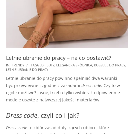
Letnie ubranie do pracy – na co postawić?
2018-
IN:
TRENDY
TAGGED:
BUTY
,
ELEGANCKA SPÓDNICA
,
KOSZULE DO PRACY
,
LETNIE UBRANIE DO PRACY
06-
Letnie ubranie do pracy powinno spełniać dwa warunki –
01
być przewiewne i zgodne z zasadami
dress code
. Czy to w
ogóle możliwe? Jasne, trzeba tylko wybierać odpowiednie
modele uszyte z najwyższej jakości materiałów.
Dress code
, czyli co i jak?
Dress code
to zbiór zasad dotyczących ubioru, które