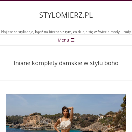
Skip
to
STYLOMIERZ.PL
content
Najlepsze stylizacje, bądź na bieżąco z tym, co dzieje się w świecie mody, urody
Secondary
Menu
Navigation
Menu
lniane komplety damskie w stylu boho