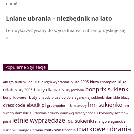
nami!
Lniane ubrania – niezbędnik na lato
Len wykorzystywany do szycia lnianych ubrań pozyskuje się
z
…
Popularne Stylizacje
bluz
bluza 2005
bluza champion
Allegro sukienki do 50 zł
allegro wyprzedaż
bonprix sukienki
bluzy dla par
relab
bluzy 2005
bluzy jordana
buty
bonprix sweter
chaotic bluza
co do eleganckiej sukienki
damskie bluzy
hm sukienko
ebutik.pl
dress code
greenpoint
hm
h & m swetry
swetry damskie
Hurtownia odzieży damskiej factoryprice.eu
kolorowy sweter w
letnie wyprzedaże
lou sukienki
mango eleganckie
paski
markowe ubrania
markowe ubrania
sukienki
mango ubrania