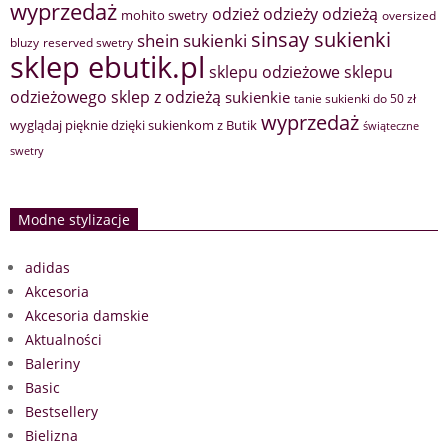
wyprzedaż
odzież
odzieży
odzieżą
mohito swetry
oversized
sinsay sukienki
shein sukienki
bluzy
reserved swetry
sklep ebutik.pl
sklepu odzieżowe
sklepu
sklep z odzieżą
odzieżowego
sukienkie
tanie sukienki do 50 zł
wyprzedaż
wyglądaj pięknie dzięki sukienkom z Butik
świąteczne
swetry
Modne stylizacje
adidas
Akcesoria
Akcesoria damskie
Aktualności
Baleriny
Basic
Bestsellery
Bielizna