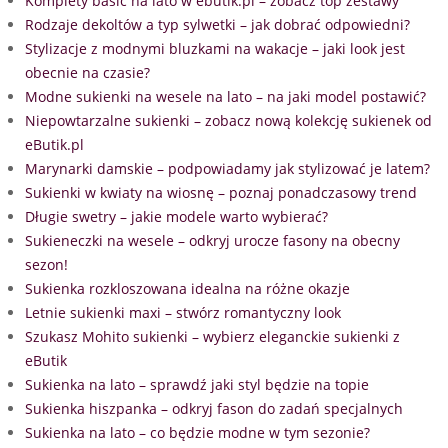
Komplety basic na lato w ebutik.pl – zobacz top zestawy
Rodzaje dekoltów a typ sylwetki – jak dobrać odpowiedni?
Stylizacje z modnymi bluzkami na wakacje – jaki look jest
obecnie na czasie?
Modne sukienki na wesele na lato – na jaki model postawić?
Niepowtarzalne sukienki – zobacz nową kolekcję sukienek od
eButik.pl
Marynarki damskie – podpowiadamy jak stylizować je latem?
Sukienki w kwiaty na wiosnę – poznaj ponadczasowy trend
Długie swetry – jakie modele warto wybierać?
Sukieneczki na wesele – odkryj urocze fasony na obecny
sezon!
Sukienka rozkloszowana idealna na różne okazje
Letnie sukienki maxi – stwórz romantyczny look
Szukasz Mohito sukienki – wybierz eleganckie sukienki z
eButik
Sukienka na lato – sprawdź jaki styl będzie na topie
Sukienka hiszpanka – odkryj fason do zadań specjalnych
Sukienka na lato – co będzie modne w tym sezonie?