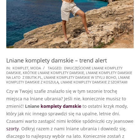
Lniane komplety damskie – trend alert
2022-
IN:
KOMPLET
,
MODA
TAGGED:
DWUCZĘŚCIOWE LNIANE KOMPLETY
DAMSKIE
,
KRÓTKIE LNIANE KOMPLETY DAMSKIE
,
LNIANE KOMPLETY DAMSKIE
06-
NA LATO Z EBUTIK.PL
,
LNIANE KOMPLETY DAMSKIE W STYLU BOHO
,
LNIANE
28
KOMPLETY DAMSKIE Z KOSZULĄ
,
LNIANE KOMPLETY DAMSKIE Z SZORTAMI
Czy w Twojej szafie znalazło się w tym sezonie trochę
miejsca na lniane ubrania? Jeśli nie, koniecznie musisz to
zmienić!
Lniane
komplety damskie
to ostatni krzyk mody,
który jak nic innego sprawdzi się na upalne, letnie dni.
Czasami warto zastąpić nimi krótkie spódniczki czy jeansowe
szorty
. Odkryj razem z nami lniane ubrania i dowiedz się,
dlaczego to najlepszy wybór na lato. Koniecznie zostań z