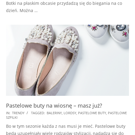
Botki na płaskim obcasie przydadzą się do biegania na co
dzień. Można …
Pastelowe buty na wiosnę – masz już?
2018-
IN:
TRENDY
TAGGED:
BALERINY
,
LORDSY
,
PASTELOWE BUTY
,
PASTELOWE
SZPILKI
04-
Bo w tym sezonie każda z nas musi je mieć. Pastelowe buty
13
będą uzupełniały wiele rodzajów stylizacji, nadadzą się do