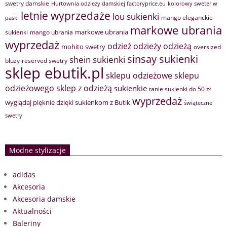
swetry damskie
Hurtownia odzieży damskiej factoryprice.eu
kolorowy sweter w
letnie wyprzedaże
lou sukienki
mango eleganckie
paski
markowe ubrania
markowe ubrania
sukienki
mango ubrania
wyprzedaż
odzież
odzieży
odzieżą
mohito swetry
oversized
sinsay sukienki
shein sukienki
bluzy
reserved swetry
sklep ebutik.pl
sklepu odzieżowe
sklepu
sklep z odzieżą
odzieżowego
sukienkie
tanie sukienki do 50 zł
wyprzedaż
wyglądaj pięknie dzięki sukienkom z Butik
świąteczne
swetry
Modne stylizacje
adidas
Akcesoria
Akcesoria damskie
Aktualności
Baleriny