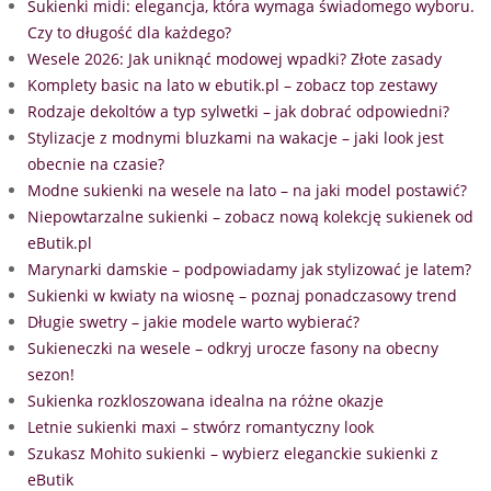
Sukienki midi: elegancja, która wymaga świadomego wyboru.
Czy to długość dla każdego?
Wesele 2026: Jak uniknąć modowej wpadki? Złote zasady
Komplety basic na lato w ebutik.pl – zobacz top zestawy
Rodzaje dekoltów a typ sylwetki – jak dobrać odpowiedni?
Stylizacje z modnymi bluzkami na wakacje – jaki look jest
obecnie na czasie?
Modne sukienki na wesele na lato – na jaki model postawić?
Niepowtarzalne sukienki – zobacz nową kolekcję sukienek od
eButik.pl
Marynarki damskie – podpowiadamy jak stylizować je latem?
Sukienki w kwiaty na wiosnę – poznaj ponadczasowy trend
Długie swetry – jakie modele warto wybierać?
Sukieneczki na wesele – odkryj urocze fasony na obecny
sezon!
Sukienka rozkloszowana idealna na różne okazje
Letnie sukienki maxi – stwórz romantyczny look
Szukasz Mohito sukienki – wybierz eleganckie sukienki z
eButik