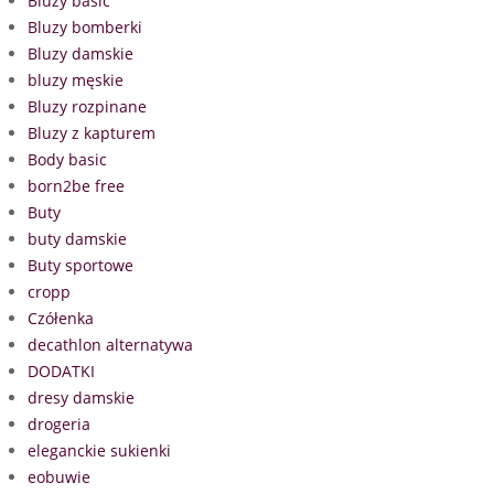
Bluzy basic
Bluzy bomberki
Bluzy damskie
bluzy męskie
Bluzy rozpinane
Bluzy z kapturem
Body basic
born2be free
Buty
buty damskie
Buty sportowe
cropp
Czółenka
decathlon alternatywa
DODATKI
dresy damskie
drogeria
eleganckie sukienki
eobuwie