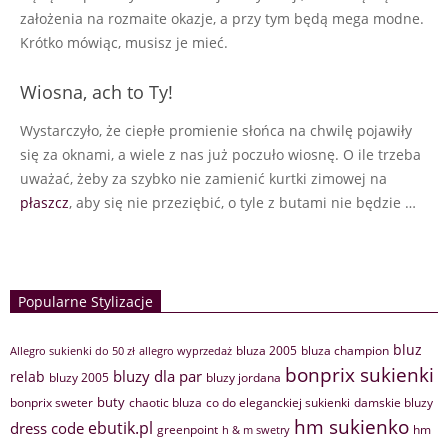
założenia na rozmaite okazje, a przy tym będą mega modne.
Krótko mówiąc, musisz je mieć.
Wiosna, ach to Ty!
Wystarczyło, że ciepłe promienie słońca na chwilę pojawiły
się za oknami, a wiele z nas już poczuło wiosnę. O ile trzeba
uważać, żeby za szybko nie zamienić kurtki zimowej na
płaszcz
, aby się nie przeziębić, o tyle z butami nie będzie …
Popularne Stylizacje
bluz
bluza 2005
bluza champion
Allegro sukienki do 50 zł
allegro wyprzedaż
bonprix sukienki
bluzy dla par
relab
bluzy 2005
bluzy jordana
buty
bonprix sweter
chaotic bluza
co do eleganckiej sukienki
damskie bluzy
hm sukienko
ebutik.pl
dress code
greenpoint
hm
h & m swetry