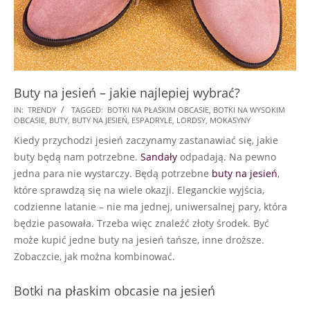
Buty na jesień – jakie najlepiej wybrać?
2018-
IN:
TRENDY
TAGGED:
BOTKI NA PŁASKIM OBCASIE
,
BOTKI NA WYSOKIM
OBCASIE
,
BUTY
,
BUTY NA JESIEŃ
,
ESPADRYLE
,
LORDSY
,
MOKASYNY
10-
Kiedy przychodzi jesień zaczynamy zastanawiać się, jakie
13
buty będą nam potrzebne.
Sandały
odpadają. Na pewno
jedna para nie wystarczy. Będą potrzebne
buty na jesień
,
które sprawdzą się na wiele okazji. Eleganckie wyjścia,
codzienne latanie – nie ma jednej, uniwersalnej pary, która
będzie pasowała. Trzeba więc znaleźć złoty środek. Być
może kupić jedne buty na jesień tańsze, inne droższe.
Zobaczcie, jak można kombinować.
Botki na płaskim obcasie na jesień