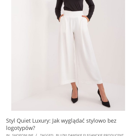
Styl Quiet Luxury: Jak wyglądać stylowo bez
logotypów?
2026-
IN:
SHOPONLINE
TAGGED:
BLUZKI DAMSKIE ELEGANCKIE PRODUCENT