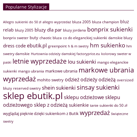
Popularne Stylizacje
bluz
bluza 2005
bluza champion
Allegro sukienki do 50 zł
allegro wyprzedaż
bonprix sukienki
bluzy dla par
relab
bluzy 2005
bluzy jordana
buty
bonprix sweter
chaotic bluza
co do eleganckiej sukienki
damskie bluzy
hm sukienko
ebutik.pl
dress code
greenpoint
hm
h & m swetry
swetry damskie
Hurtownia odzieży damskiej factoryprice.eu
kolorowy sweter w
letnie wyprzedaże
lou sukienki
mango eleganckie
paski
markowe ubrania
markowe ubrania
sukienki
mango ubrania
wyprzedaż
odzież
odzieży
odzieżą
mohito swetry
oversized
sinsay sukienki
shein sukienki
bluzy
reserved swetry
sklep ebutik.pl
sklepu odzieżowe
sklepu
sklep z odzieżą
odzieżowego
sukienkie
tanie sukienki do 50 zł
wyprzedaż
wyglądaj pięknie dzięki sukienkom z Butik
świąteczne
swetry