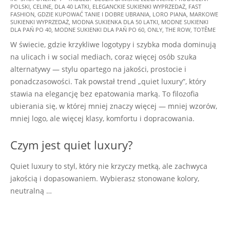
POLSKI
,
CELINE
,
DLA 40 LATKI
,
ELEGANCKIE SUKIENKI WYPRZEDAŻ
,
FAST
02-
FASHION
,
GDZIE KUPOWAĆ TANIE I DOBRE UBRANIA
,
LORO PIANA
,
MARKOWE
24
SUKIENKI WYPRZEDAŻ
,
MODNA SUKIENKA DLA 50 LATKI
,
MODNE SUKIENKI
DLA PAŃ PO 40
,
MODNE SUKIENKI DLA PAŃ PO 60
,
ONLY
,
THE ROW
,
TOTÊME
W świecie, gdzie krzykliwe logotypy i szybka moda dominują
na ulicach i w social mediach, coraz więcej osób szuka
alternatywy — stylu opartego na jakości, prostocie i
ponadczasowości. Tak powstał trend „quiet luxury”, który
stawia na elegancję bez epatowania marką. To filozofia
ubierania się, w której mniej znaczy więcej — mniej wzorów,
mniej logo, ale więcej klasy, komfortu i dopracowania.
Czym jest quiet luxury?
Quiet luxury to styl, który nie krzyczy metką, ale zachwyca
jakością i dopasowaniem. Wybierasz stonowane kolory,
neutralną …