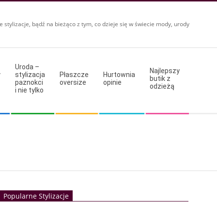
e stylizacje, bądź na bieżąco z tym, co dzieje się w świecie mody, urody
Uroda –
Najlepszy
y
stylizacja
Płaszcze
Hurtownia
butik z
paznokci
oversize
opinie
odzieżą
i nie tylko
Popularne Stylizacje