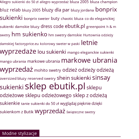
bluza 2005
bluza champion
Allegro sukienki do 50 zł
allegro wyprzedaż
bonprix
bluzy dla par
bluz relab
bluzy 2005
bluzy jordana
sukienki
buty
bonprix sweter
chaotic bluza
co do eleganckiej
ebutik.pl
dress code
sukienki
greenpoint
damskie bluzy
h & m
hm sukienko
hm swetry damskie
swetry
Hurtownia odzieży
letnie
damskiej factoryprice.eu
kolorowy sweter w paski
wyprzedaże
lou sukienki
mango eleganckie sukienki
markowe ubrania
markowe ubrania
mango ubrania
wyprzedaż
odzież
odzieży
odzieżą
mohito swetry
sinsay
shein sukienki
oversized bluzy
reserved swetry
sklep ebutik.pl
sukienki
sklepu
sklep z odzieżą
odzieżowe
sklepu odzieżowego
sukienkie
wyglądaj pięknie dzięki
tanie sukienki do 50 zł
wyprzedaż
sukienkom z Butik
świąteczne swetry
Modne stylizacje