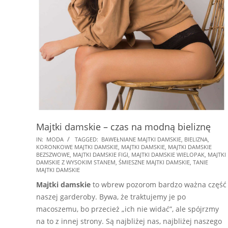
Majtki damskie – czas na modną bieliznę
2021-
IN:
MODA
TAGGED:
BAWEŁNIANE MAJTKI DAMSKIE
,
BIELIZNA
,
KORONKOWE MAJTKI DAMSKIE
,
MAJTKI DAMSKIE
,
MAJTKI DAMSKIE
05-
BEZSZWOWE
,
MAJTKI DAMSKIE FIGI
,
MAJTKI DAMSKIE WIELOPAK
,
MAJTKI
15
DAMSKIE Z WYSOKIM STANEM
,
ŚMIESZNE MAJTKI DAMSKIE
,
TANIE
MAJTKI DAMSKIE
Majtki damskie
to wbrew pozorom bardzo ważna część
naszej garderoby. Bywa, że traktujemy je po
macoszemu, bo przecież „ich nie widać”, ale spójrzmy
na to z innej strony. Są najbliżej nas, najbliżej naszego