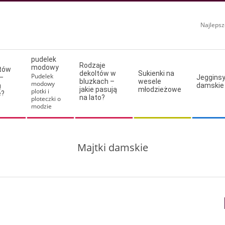
Najlepsz
pudelek
Rodzaje
modowy
ltów
dekoltów w
Sukienki na
Pudelek
–
Jeggins
bluzkach –
wesele
modowy
ą
damskie
jakie pasują
młodzieżowe
plotki i
e?
na lato?
ploteczki o
modzie
Majtki damskie