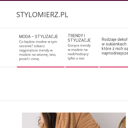
Skip
to
STYLOMIERZ.PL
content
Secondary
TRENDY I
MODA – STYLIZACJE
Navigation
Rodzaje deko
STYLIZACJE
Co będzie modne w tym
w sukienkach 
Menu
Gorące trendy
sezonie? zobacz
które z nich s
w modzie na
najgorętsze trendy w
najmodniejsz
nadchodzący
modzie na wiosnę, lato,
tylko u nas
jesień i zimę.