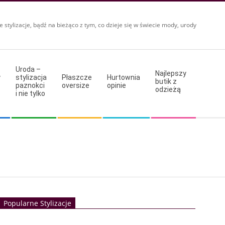
e stylizacje, bądź na bieżąco z tym, co dzieje się w świecie mody, urody
Uroda –
Najlepszy
y
stylizacja
Płaszcze
Hurtownia
butik z
paznokci
oversize
opinie
odzieżą
i nie tylko
Popularne Stylizacje