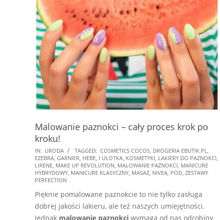
Malowanie paznokci – cały proces krok po
kroku!
2024-
IN:
URODA
TAGGED:
COSMETICS COCOS
,
DROGERIA EBUTIK.PL
,
EZEBRA
,
GARNIER
,
HEBE
,
I ULOTKA
,
KOSMETYKI
,
LAKIERY DO PAZNOKCI
,
11-
LIRENE
,
MAKE UP REVOLUTION
,
MALOWANIE PAZNOKCI
,
MANICURE
17
HYBRYDOWY
,
MANICURE KLASYCZNY
,
MASAŻ
,
NIVEA
,
POD
,
ZESTAWY
PERFECTION
Pięknie pomalowane paznokcie to nie tylko zasługa
dobrej jakości lakieru, ale też naszych umiejętności.
Jednak
malowanie paznokci
wymaga od nas odrobiny