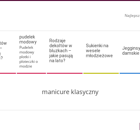
Najlepsz
pudelek
Rodzaje
modowy
ltów
dekoltów w
Sukienki na
Pudelek
–
Jeggins
bluzkach –
wesele
modowy
ą
damskie
jakie pasują
młodzieżowe
plotki i
e?
na lato?
ploteczki o
modzie
manicure klasyczny