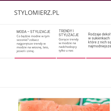
Skip
to
STYLOMIERZ.PL
content
Secondary
TRENDY I
MODA – STYLIZACJE
Navigation
Rodzaje deko
STYLIZACJE
Co będzie modne w tym
w sukienkach 
Menu
Gorące trendy
sezonie? zobacz
które z nich s
w modzie na
najgorętsze trendy w
najmodniejsz
nadchodzący
modzie na wiosnę, lato,
tylko u nas
jesień i zimę.