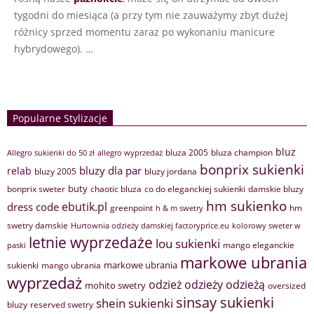
tygodni do miesiąca (a przy tym nie zauważymy zbyt dużej
różnicy sprzed momentu zaraz po wykonaniu manicure
hybrydowego). …
Popularne Stylizacje
bluz
bluza 2005
bluza champion
Allegro sukienki do 50 zł
allegro wyprzedaż
bonprix sukienki
bluzy dla par
relab
bluzy 2005
bluzy jordana
buty
bonprix sweter
chaotic bluza
co do eleganckiej sukienki
damskie bluzy
hm sukienko
ebutik.pl
dress code
greenpoint
hm
h & m swetry
swetry damskie
Hurtownia odzieży damskiej factoryprice.eu
kolorowy sweter w
letnie wyprzedaże
lou sukienki
mango eleganckie
paski
markowe ubrania
markowe ubrania
sukienki
mango ubrania
wyprzedaż
odzież
odzieży
odzieżą
mohito swetry
oversized
sinsay sukienki
shein sukienki
bluzy
reserved swetry