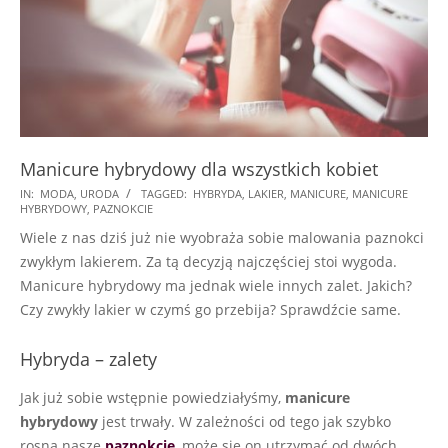
Manicure hybrydowy dla wszystkich kobiet
2017-
IN:
MODA
,
URODA
TAGGED:
HYBRYDA
,
LAKIER
,
MANICURE
,
MANICURE
HYBRYDOWY
,
PAZNOKCIE
11-
Wiele z nas dziś już nie wyobraża sobie malowania paznokci
10
zwykłym lakierem. Za tą decyzją najczęściej stoi wygoda.
Manicure hybrydowy ma jednak wiele innych zalet. Jakich?
Czy zwykły lakier w czymś go przebija? Sprawdźcie same.
Hybryda – zalety
Jak już sobie wstępnie powiedziałyśmy,
manicure
hybrydowy
jest trwały. W zależności od tego jak szybko
rosną nasze
paznokcie
, może się on utrzymać od dwóch