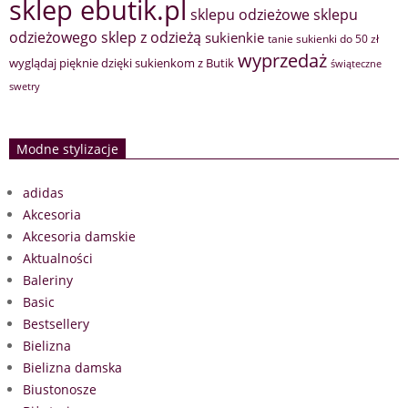
sklep ebutik.pl
sklepu odzieżowe
sklepu
sklep z odzieżą
odzieżowego
sukienkie
tanie sukienki do 50 zł
wyprzedaż
wyglądaj pięknie dzięki sukienkom z Butik
świąteczne
swetry
Modne stylizacje
adidas
Akcesoria
Akcesoria damskie
Aktualności
Baleriny
Basic
Bestsellery
Bielizna
Bielizna damska
Biustonosze