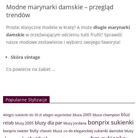
Modne marynarki damskie – przegląd
trendów
Proste, klasyczne modele w kratę? A może
długie marynarki
damskie
w orzeźwiającym odcieniu tutti frutti? Sprawdź
nasze modowe zestawienie i wybierz swojego faworyta!
Skóra vintage
Co powiecie na żakiet …
Popularne Stylizacje
bluz
bluza 2005
bluza champion
Allegro sukienki do 50 zł
allegro wyprzedaż
bonprix sukienki
bluzy dla par
relab
bluzy 2005
bluzy jordana
buty
bonprix sweter
chaotic bluza
co do eleganckiej sukienki
damskie bluzy