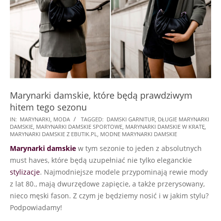
Marynarki damskie, które będą prawdziwym
hitem tego sezonu
2021-
IN:
MARYNARKI
,
MODA
TAGGED:
DAMSKI GARNITUR
,
DŁUGIE MARYNARKI
DAMSKIE
,
MARYNARKI DAMSKIE SPORTOWE
,
MARYNARKI DAMSKIE W KRATĘ
,
09-
MARYNARKI DAMSKIE Z EBUTIK.PL
,
MODNE MARYNARKI DAMSKIE
27
Marynarki damskie
w tym sezonie to jeden z absolutnych
must haves, które będą uzupełniać nie tylko eleganckie
stylizacje
. Najmodniejsze modele przypominają rewie mody
z lat 80., mają dwurzędowe zapięcie, a także przerysowany,
nieco męski fason. Z czym je będziemy nosić i w jakim stylu?
Podpowiadamy!