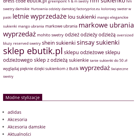
hm sukienko
ebutik.pl
dress code
greenpoint
hm
h & m swetry
swetry damskie
Hurtownia odzieży damskiej factoryprice.eu
kolorowy sweter w
letnie wyprzedaże
lou sukienki
mango eleganckie
paski
markowe ubrania
markowe ubrania
sukienki
mango ubrania
wyprzedaż
odzież
odzieży
odzieżą
mohito swetry
oversized
sinsay sukienki
shein sukienki
bluzy
reserved swetry
sklep ebutik.pl
sklepu odzieżowe
sklepu
sklep z odzieżą
odzieżowego
sukienkie
tanie sukienki do 50 zł
wyprzedaż
wyglądaj pięknie dzięki sukienkom z Butik
świąteczne
swetry
Modne stylizacje
adidas
Akcesoria
Akcesoria damskie
Aktualności