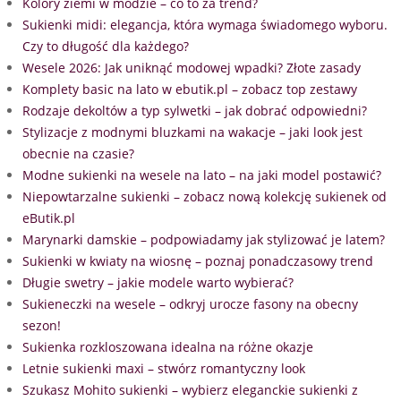
Kolory ziemi w modzie – co to za trend?
Sukienki midi: elegancja, która wymaga świadomego wyboru.
Czy to długość dla każdego?
Wesele 2026: Jak uniknąć modowej wpadki? Złote zasady
Komplety basic na lato w ebutik.pl – zobacz top zestawy
Rodzaje dekoltów a typ sylwetki – jak dobrać odpowiedni?
Stylizacje z modnymi bluzkami na wakacje – jaki look jest
obecnie na czasie?
Modne sukienki na wesele na lato – na jaki model postawić?
Niepowtarzalne sukienki – zobacz nową kolekcję sukienek od
eButik.pl
Marynarki damskie – podpowiadamy jak stylizować je latem?
Sukienki w kwiaty na wiosnę – poznaj ponadczasowy trend
Długie swetry – jakie modele warto wybierać?
Sukieneczki na wesele – odkryj urocze fasony na obecny
sezon!
Sukienka rozkloszowana idealna na różne okazje
Letnie sukienki maxi – stwórz romantyczny look
Szukasz Mohito sukienki – wybierz eleganckie sukienki z