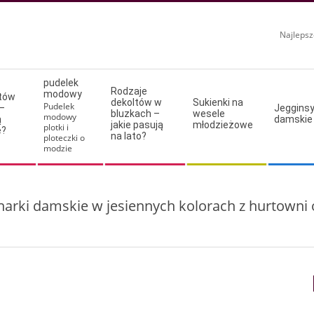
Najlepsz
pudelek
Rodzaje
modowy
ltów
dekoltów w
Sukienki na
Pudelek
–
Jeggins
bluzkach –
wesele
modowy
ą
damskie
jakie pasują
młodzieżowe
plotki i
e?
na lato?
ploteczki o
modzie
arki damskie w jesiennych kolorach z hurtowni 