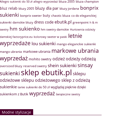
bluza 2005
bluza champion
Allegro sukienki do 50 zł
allegro wyprzedaż
bonprix
bluzy dla par
bluz relab
bluzy 2005
bluzy jordana
sukienki
buty
bonprix sweter
chaotic bluza
co do eleganckiej
ebutik.pl
dress code
sukienki
greenpoint
damskie bluzy
h & m
hm sukienko
hm swetry damskie
swetry
Hurtownia odzieży
letnie
damskiej factoryprice.eu
kolorowy sweter w paski
wyprzedaże
lou sukienki
mango eleganckie sukienki
markowe ubrania
markowe ubrania
mango ubrania
wyprzedaż
odzież
odzieży
odzieżą
mohito swetry
sinsay
shein sukienki
oversized bluzy
reserved swetry
sklep ebutik.pl
sukienki
sklepu
sklep z odzieżą
odzieżowe
sklepu odzieżowego
sukienkie
wyglądaj pięknie dzięki
tanie sukienki do 50 zł
wyprzedaż
sukienkom z Butik
świąteczne swetry
Modne stylizacje