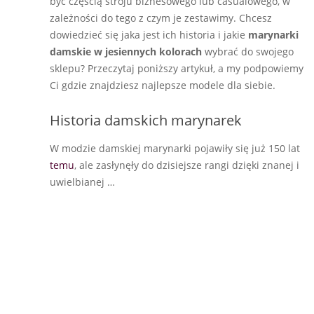
być częścią stroju biznesowego lub casualowego, w
zależności do tego z czym je zestawimy. Chcesz
dowiedzieć się jaka jest ich historia i jakie
marynarki
damskie w jesiennych kolorach
wybrać do swojego
sklepu? Przeczytaj poniższy artykuł, a my podpowiemy
Ci gdzie znajdziesz najlepsze modele dla siebie.
Historia damskich marynarek
W modzie damskiej marynarki pojawiły się już 150 lat
temu
, ale zasłynęły do dzisiejsze rangi dzięki znanej i
uwielbianej …