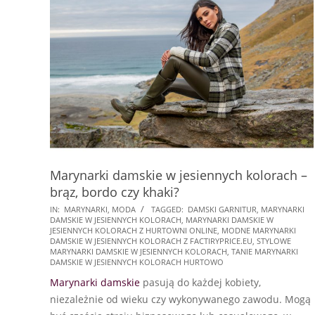
Marynarki damskie w jesiennych kolorach –
brąz, bordo czy khaki?
2022-
IN:
MARYNARKI
,
MODA
TAGGED:
DAMSKI GARNITUR
,
MARYNARKI
DAMSKIE W JESIENNYCH KOLORACH
,
MARYNARKI DAMSKIE W
08-
JESIENNYCH KOLORACH Z HURTOWNI ONLINE
,
MODNE MARYNARKI
26
DAMSKIE W JESIENNYCH KOLORACH Z FACTIRYPRICE.EU
,
STYLOWE
MARYNARKI DAMSKIE W JESIENNYCH KOLORACH
,
TANIE MARYNARKI
DAMSKIE W JESIENNYCH KOLORACH HURTOWO
Marynarki damskie
pasują do każdej kobiety,
niezależnie od wieku czy wykonywanego zawodu. Mogą