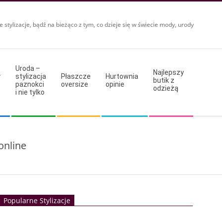
e stylizacje, bądź na bieżąco z tym, co dzieje się w świecie mody, urody
Uroda –
Najlepszy
y
stylizacja
Płaszcze
Hurtownia
butik z
paznokci
oversize
opinie
odzieżą
i nie tylko
online
Popularne Stylizacje