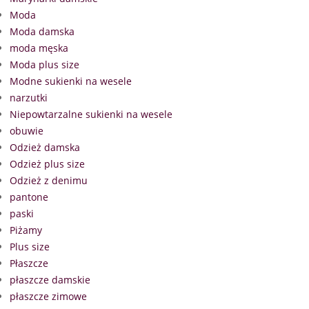
Moda
Moda damska
moda męska
Moda plus size
Modne sukienki na wesele
narzutki
Niepowtarzalne sukienki na wesele
obuwie
Odzież damska
Odzież plus size
Odzież z denimu
pantone
paski
Piżamy
Plus size
Płaszcze
płaszcze damskie
płaszcze zimowe