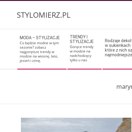
Skip
to
STYLOMIERZ.PL
content
Secondary
TRENDY I
MODA – STYLIZACJE
Navigation
Rodzaje deko
STYLIZACJE
Co będzie modne w tym
w sukienkach 
Menu
Gorące trendy
sezonie? zobacz
które z nich s
w modzie na
najgorętsze trendy w
najmodniejsz
nadchodzący
modzie na wiosnę, lato,
tylko u nas
jesień i zimę.
maryn