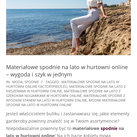
Materiałowe spodnie na lato w hurtowni online
– wygoda i szyk w jednym
2023-
IN:
MODA
,
SPODNIE
TAGGED:
MATERIAŁOWE SPODNIE NA LATO W
HURTOWNI ONLINE FACTORYPRICE.EU
,
MATERIAŁOWE SPODNIE NA LATO Z
04-
KIESZENIAMI W HURTOWNI ONLINE
,
MATERIAŁOWE SPODNIE NA LATO Z
24
SZEROKIMI NOGAWKAMI W HURTOWNI ONLINE
,
MATERIAŁOWE SPODNIE Z
WYSOKIM STANEM NA LATO W HURTOWNI ONLINE
,
MODNE MATERIAŁOWE
SPODNIE NA LATO W HURTOWNI ONLINE
Jesteś właścicielem butiku i zastanawiasz się, jakie elementy
garderoby powinny znaleźć się w Twoim asortymencie?
Niepodważalnie powinny być to
materiałowe
spodnie
na
lato w hurtowni online
! Na ich bazie kobiety mogą