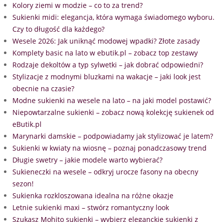
Kolory ziemi w modzie – co to za trend?
Sukienki midi: elegancja, która wymaga świadomego wyboru.
Czy to długość dla każdego?
Wesele 2026: Jak uniknąć modowej wpadki? Złote zasady
Komplety basic na lato w ebutik.pl – zobacz top zestawy
Rodzaje dekoltów a typ sylwetki – jak dobrać odpowiedni?
Stylizacje z modnymi bluzkami na wakacje – jaki look jest
obecnie na czasie?
Modne sukienki na wesele na lato – na jaki model postawić?
Niepowtarzalne sukienki – zobacz nową kolekcję sukienek od
eButik.pl
Marynarki damskie – podpowiadamy jak stylizować je latem?
Sukienki w kwiaty na wiosnę – poznaj ponadczasowy trend
Długie swetry – jakie modele warto wybierać?
Sukieneczki na wesele – odkryj urocze fasony na obecny
sezon!
Sukienka rozkloszowana idealna na różne okazje
Letnie sukienki maxi – stwórz romantyczny look
Szukasz Mohito sukienki – wybierz eleganckie sukienki z