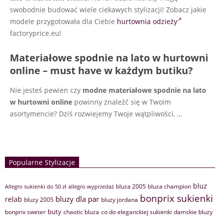
swobodnie budować wiele ciekawych stylizacji! Zobacz jakie
modele przygotowała dla Ciebie
hurtownia odzieży
factoryprice.eu!
Materiałowe spodnie na lato w hurtowni
online – must have w każdym butiku?
Nie jesteś pewien czy
modne materiałowe spodnie na lato
w hurtowni online
powinny znaleźć się w Twoim
asortymencie? Dziś rozwiejemy Twoje wątpliwości, …
Popularne Stylizacje
bluz
bluza 2005
bluza champion
Allegro sukienki do 50 zł
allegro wyprzedaż
bonprix sukienki
bluzy dla par
relab
bluzy 2005
bluzy jordana
buty
bonprix sweter
chaotic bluza
co do eleganckiej sukienki
damskie bluzy