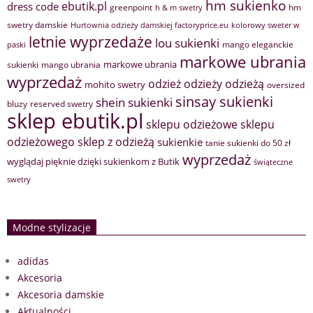
hm sukienko
ebutik.pl
dress code
greenpoint
hm
h & m swetry
swetry damskie
Hurtownia odzieży damskiej factoryprice.eu
kolorowy sweter w
letnie wyprzedaże
lou sukienki
mango eleganckie
paski
markowe ubrania
markowe ubrania
sukienki
mango ubrania
wyprzedaż
odzież
odzieży
odzieżą
mohito swetry
oversized
sinsay sukienki
shein sukienki
bluzy
reserved swetry
sklep ebutik.pl
sklepu odzieżowe
sklepu
sklep z odzieżą
odzieżowego
sukienkie
tanie sukienki do 50 zł
wyprzedaż
wyglądaj pięknie dzięki sukienkom z Butik
świąteczne
swetry
Modne stylizacje
adidas
Akcesoria
Akcesoria damskie
Aktualności