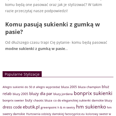
komu będą one pasować oraz jak je stylizować? W takim
razie przeczytaj nasze podpowiedzi!
Komu pasują sukienki z gumką w
pasie?
Od dłuższego czasu trapi Cię pytanie- komu będą pasować
modne sukienki z gumką w pasie
…
Popularne Stylizacje
bluz
bluza 2005
bluza champion
Allegro sukienki do 50 zł
allegro wyprzedaż
bonprix sukienki
bluzy dla par
relab
bluzy 2005
bluzy jordana
buty
bonprix sweter
chaotic bluza
co do eleganckiej sukienki
damskie bluzy
hm sukienko
ebutik.pl
dress code
greenpoint
hm
h & m swetry
swetry damskie
Hurtownia odzieży damskiej factoryprice.eu
kolorowy sweter w