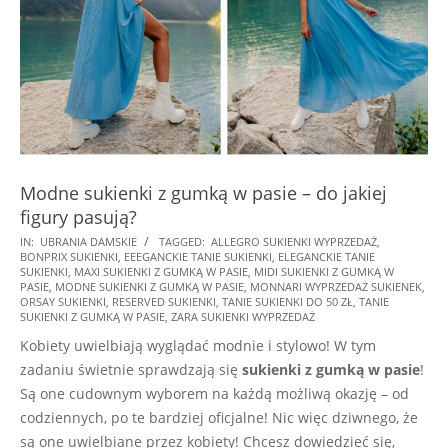
Modne sukienki z gumką w pasie – do jakiej
figury pasują?
2025-
IN:
UBRANIA DAMSKIE
TAGGED:
ALLEGRO SUKIENKI WYPRZEDAŻ
,
BONPRIX SUKIENKI
,
EEEGANCKIE TANIE SUKIENKI
,
ELEGANCKIE TANIE
08-
SUKIENKI
,
MAXI SUKIENKI Z GUMKĄ W PASIE
,
MIDI SUKIENKI Z GUMKĄ W
20
PASIE
,
MODNE SUKIENKI Z GUMKĄ W PASIE
,
MONNARI WYPRZEDAŻ SUKIENEK
,
ORSAY SUKIENKI
,
RESERVED SUKIENKI
,
TANIE SUKIENKI DO 50 ZŁ
,
TANIE
SUKIENKI Z GUMKĄ W PASIE
,
ZARA SUKIENKI WYPRZEDAŻ
Kobiety uwielbiają wyglądać modnie i stylowo! W tym
zadaniu świetnie sprawdzają się
sukienki z gumką w pasie
!
Są one cudownym wyborem na każdą możliwą okazję – od
codziennych, po te bardziej oficjalne! Nic więc dziwnego, że
są one uwielbiane przez kobiety! Chcesz dowiedzieć się,