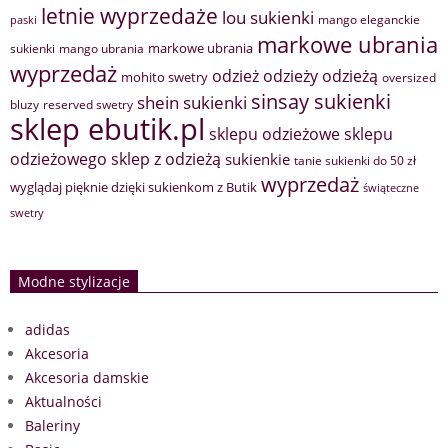
letnie wyprzedaże
lou sukienki
mango eleganckie
paski
markowe ubrania
markowe ubrania
sukienki
mango ubrania
wyprzedaż
odzież
odzieży
odzieżą
mohito swetry
oversized
sinsay sukienki
shein sukienki
bluzy
reserved swetry
sklep ebutik.pl
sklepu odzieżowe
sklepu
sklep z odzieżą
odzieżowego
sukienkie
tanie sukienki do 50 zł
wyprzedaż
wyglądaj pięknie dzięki sukienkom z Butik
świąteczne
swetry
Modne stylizacje
adidas
Akcesoria
Akcesoria damskie
Aktualności
Baleriny