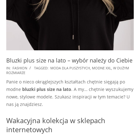
Bluzki plus size na lato – wybór należy do Ciebie
2025-
IN:
FASHION
TAGGED:
MODA DLA PUSZYSTYCH
,
MODNE XXL
,
W DUŻYM
ROZMIARZE
07-
Panie o nieco okrąglejszych kształtach chętnie sięgają po
28
modne
bluzki plus size na lato
. A my… chętnie wyszukujemy
nowe, stylowe modele. Szukasz inspiracji w tym temacie? U
nas ją znajdziesz.
Wakacyjna kolekcja w sklepach
internetowych