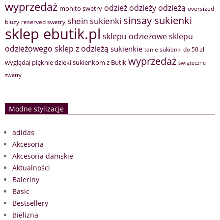
wyprzedaż
odzież
odzieży
odzieżą
mohito swetry
oversized
sinsay sukienki
shein sukienki
bluzy
reserved swetry
sklep ebutik.pl
sklepu odzieżowe
sklepu
sklep z odzieżą
odzieżowego
sukienkie
tanie sukienki do 50 zł
wyprzedaż
wyglądaj pięknie dzięki sukienkom z Butik
świąteczne
swetry
Modne stylizacje
adidas
Akcesoria
Akcesoria damskie
Aktualności
Baleriny
Basic
Bestsellery
Bielizna