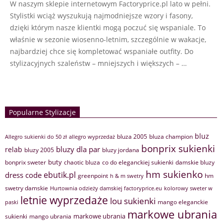
W naszym sklepie internetowym Factoryprice.pl lato w pełni.
Stylistki wciąż wyszukują najmodniejsze wzory i fasony,
dzięki którym nasze klientki mogą poczuć się wspaniale. To
właśnie w sezonie wiosenno-letnim, szczególnie w wakacje,
najbardziej chce się kompletować wspaniałe outfity. Do
stylizacyjnych szaleństw – mniejszych i większych – …
Popularne Stylizacje
bluz
bluza 2005
bluza champion
Allegro sukienki do 50 zł
allegro wyprzedaż
bonprix sukienki
bluzy dla par
relab
bluzy 2005
bluzy jordana
buty
bonprix sweter
chaotic bluza
co do eleganckiej sukienki
damskie bluzy
hm sukienko
ebutik.pl
dress code
greenpoint
hm
h & m swetry
swetry damskie
Hurtownia odzieży damskiej factoryprice.eu
kolorowy sweter w
letnie wyprzedaże
lou sukienki
mango eleganckie
paski
markowe ubrania
markowe ubrania
sukienki
mango ubrania