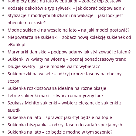
Komplety basic na lato w ebutik.pl – zobacz top zestawy
Rodzaje dekoltów a typ sylwetki – jak dobrać odpowiedni?
Stylizacje z modnymi bluzkami na wakacje – jaki look jest
obecnie na czasie?
Modne sukienki na wesele na lato – na jaki model postawić?
Niepowtarzalne sukienki – zobacz nową kolekcję sukienek od
eButik.pl
Marynarki damskie – podpowiadamy jak stylizować je latem?
Sukienki w kwiaty na wiosnę – poznaj ponadczasowy trend
Długie swetry – jakie modele warto wybierać?
Sukieneczki na wesele – odkryj urocze fasony na obecny
sezon!
Sukienka rozkloszowana idealna na różne okazje
Letnie sukienki maxi – stwórz romantyczny look
Szukasz Mohito sukienki – wybierz eleganckie sukienki z
eButik
Sukienka na lato – sprawdź jaki styl będzie na topie
Sukienka hiszpanka – odkryj fason do zadań specjalnych
Sukienka na lato – co będzie modne w tym sezonie?