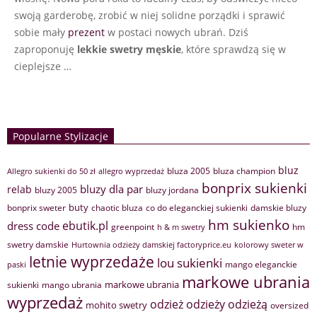
swoją garderobę, zrobić w niej solidne porządki i sprawić
sobie mały
prezent
w postaci nowych ubrań. Dziś
zaproponuję
lekkie swetry męskie
, które sprawdzą się w
cieplejsze …
Popularne Stylizacje
bluz
bluza 2005
bluza champion
Allegro sukienki do 50 zł
allegro wyprzedaż
bonprix sukienki
bluzy dla par
relab
bluzy 2005
bluzy jordana
buty
bonprix sweter
chaotic bluza
co do eleganckiej sukienki
damskie bluzy
hm sukienko
ebutik.pl
dress code
greenpoint
hm
h & m swetry
swetry damskie
Hurtownia odzieży damskiej factoryprice.eu
kolorowy sweter w
letnie wyprzedaże
lou sukienki
mango eleganckie
paski
markowe ubrania
markowe ubrania
sukienki
mango ubrania
wyprzedaż
odzież
odzieży
odzieżą
mohito swetry
oversized