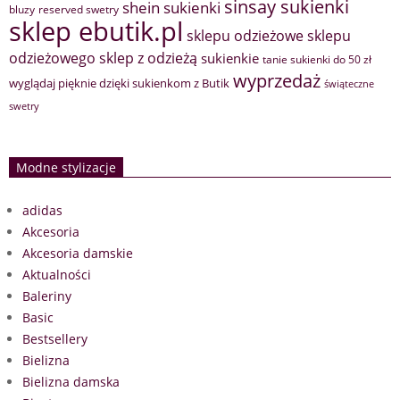
sinsay sukienki
shein sukienki
bluzy
reserved swetry
sklep ebutik.pl
sklepu odzieżowe
sklepu
sklep z odzieżą
odzieżowego
sukienkie
tanie sukienki do 50 zł
wyprzedaż
wyglądaj pięknie dzięki sukienkom z Butik
świąteczne
swetry
Modne stylizacje
adidas
Akcesoria
Akcesoria damskie
Aktualności
Baleriny
Basic
Bestsellery
Bielizna
Bielizna damska