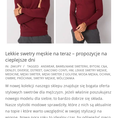
Lekkie swetry męskie na teraz – propozycje na
cieplejsze dni
2025-
IN:
ZAKUPY
TAGGED:
ANSWEAR
,
BAWEŁNIANE SWETERKI
,
BYTOM
,
C&A
,
DENLEY
,
DIVERSE
,
DSTREET
,
GIACOMO CONTI
,
HM
,
LEKKIE SWETRY MĘSKIE
,
01-
MEDICINE
,
MĘSKI SWETER
,
MĘSKI SWETER Z GOLFEM
,
MODA MĘSKA
,
OCHNIK
,
15
OMBRE
,
PRÓCHNIK
,
SWETRY MĘSKIE
,
WÓLCZANKA
W nowej kolekcji naszego sklepu znajduje się bogata oferta
stylowych swetrów dla mężczyzn. Jeżeli właśnie poszukujesz
nowego modelu dla siebie, to bardzo dobrze się składa.
Nasze stylistki modowe sprawdziły, które z nich są aktualnie
na topie i które warto uwzględnić w swojej stylizacji na
wiosnę. Nowa pora roku to idealny czas, by odświeżyć nieco