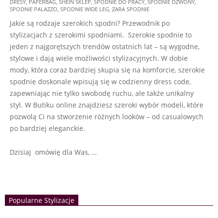
DRESY
,
PAPERBAG
,
SHEIN SKLEP
,
SPODNIE DO PRACY
,
SPODNIE DZWONY
,
11
SPODNIE PALAZZO
,
SPODNIE WIDE LEG
,
ZARA SPODNIE
Jakie są rodzaje szerokich spodni? Przewodnik po
stylizacjach z szerokimi spodniami. Szerokie spodnie to
jeden z najgorętszych trendów ostatnich lat – są wygodne,
stylowe i dają wiele możliwości stylizacyjnych. W dobie
mody, która coraz bardziej skupia się na komforcie, szerokie
spodnie doskonale wpisują się w codzienny dress code,
zapewniając nie tylko swobodę ruchu, ale także unikalny
styl. W Butiku online znajdziesz szeroki wybór modeli, które
pozwolą Ci na stworzenie różnych looków – od casualowych
po bardziej eleganckie.
Dzisiaj omówię dla Was, …
Popularne Stylizacje