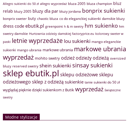
bluz
bluza 2005
bluza champion
Allegro sukienki do 50 zł
allegro wyprzedaż
bonprix sukienki
bluzy dla par
relab
bluzy 2005
bluzy jordana
buty
bonprix sweter
chaotic bluza
co do eleganckiej sukienki
damskie bluzy
hm sukienko
ebutik.pl
dress code
greenpoint
hm
h & m swetry
swetry damskie
Hurtownia odzieży damskiej factoryprice.eu
kolorowy sweter w
letnie wyprzedaże
lou sukienki
mango eleganckie
paski
markowe ubrania
markowe ubrania
sukienki
mango ubrania
wyprzedaż
odzież
odzieży
odzieżą
mohito swetry
oversized
sinsay sukienki
shein sukienki
bluzy
reserved swetry
sklep ebutik.pl
sklepu odzieżowe
sklepu
sklep z odzieżą
odzieżowego
sukienkie
tanie sukienki do 50 zł
wyprzedaż
wyglądaj pięknie dzięki sukienkom z Butik
świąteczne
swetry
Modne stylizacje