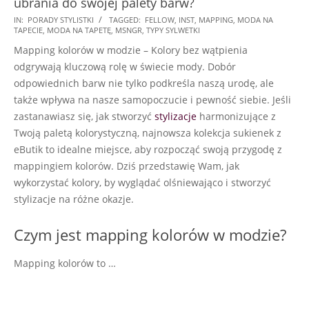
ubrania do swojej palety barw?
2024-
IN:
PORADY STYLISTKI
TAGGED:
FELLOW
,
INST
,
MAPPING
,
MODA NA
TAPECIE
,
MODA NA TAPETĘ
,
MSNGR
,
TYPY SYLWETKI
11-
Mapping kolorów w modzie – Kolory bez wątpienia
25
odgrywają kluczową rolę w świecie mody. Dobór
odpowiednich barw nie tylko podkreśla naszą urodę, ale
także wpływa na nasze samopoczucie i pewność siebie. Jeśli
zastanawiasz się, jak stworzyć
stylizacje
harmonizujące z
Twoją paletą kolorystyczną, najnowsza kolekcja sukienek z
eButik to idealne miejsce, aby rozpocząć swoją przygodę z
mappingiem kolorów. Dziś przedstawię Wam, jak
wykorzystać kolory, by wyglądać olśniewająco i stworzyć
stylizacje na różne okazje.
Czym jest mapping kolorów w modzie?
Mapping kolorów to …