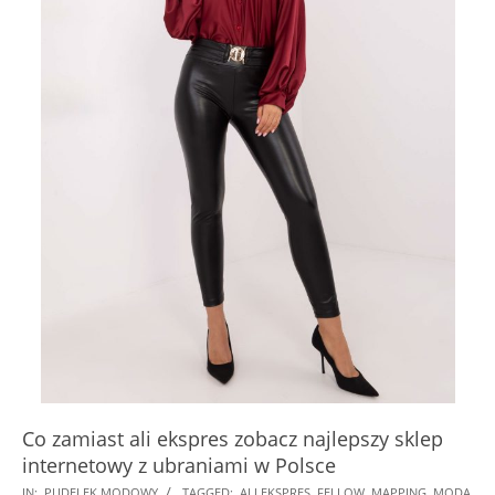
Co zamiast ali ekspres zobacz najlepszy sklep
internetowy z ubraniami w Polsce
2026-
IN:
PUDELEK MODOWY
TAGGED:
ALI EKSPRES
,
FELLOW
,
MAPPING
,
MODA