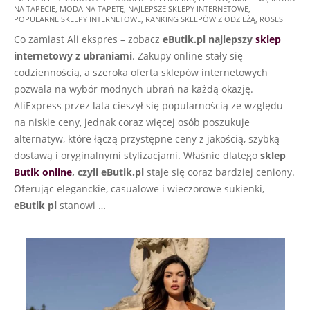
NA TAPECIE
,
MODA NA TAPETĘ
,
NAJLEPSZE SKLEPY INTERNETOWE
,
02-
POPULARNE SKLEPY INTERNETOWE
,
RANKING SKLEPÓW Z ODZIEŻĄ
,
ROSES
20
Co zamiast Ali ekspres – zobacz
eButik.pl najlepszy
sklep
internetowy z ubraniami
. Zakupy online stały się
codziennością, a szeroka oferta sklepów internetowych
pozwala na wybór modnych ubrań na każdą okazję.
AliExpress przez lata cieszył się popularnością ze względu
na niskie ceny, jednak coraz więcej osób poszukuje
alternatyw, które łączą przystępne ceny z jakością, szybką
dostawą i oryginalnymi stylizacjami. Właśnie dlatego
sklep
Butik online
, czyli eButik.pl
staje się coraz bardziej ceniony.
Oferując eleganckie, casualowe i wieczorowe sukienki,
eButik pl
stanowi …