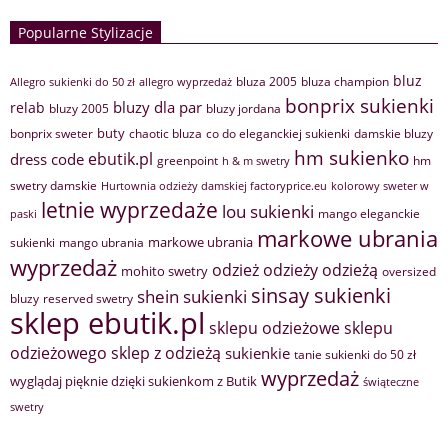
Popularne Stylizacje
bluz
bluza 2005
bluza champion
Allegro sukienki do 50 zł
allegro wyprzedaż
bonprix sukienki
bluzy dla par
relab
bluzy 2005
bluzy jordana
buty
bonprix sweter
chaotic bluza
co do eleganckiej sukienki
damskie bluzy
hm sukienko
ebutik.pl
dress code
greenpoint
hm
h & m swetry
swetry damskie
Hurtownia odzieży damskiej factoryprice.eu
kolorowy sweter w
letnie wyprzedaże
lou sukienki
mango eleganckie
paski
markowe ubrania
markowe ubrania
sukienki
mango ubrania
wyprzedaż
odzież
odzieży
odzieżą
mohito swetry
oversized
sinsay sukienki
shein sukienki
bluzy
reserved swetry
sklep ebutik.pl
sklepu odzieżowe
sklepu
sklep z odzieżą
odzieżowego
sukienkie
tanie sukienki do 50 zł
wyprzedaż
wyglądaj pięknie dzięki sukienkom z Butik
świąteczne
swetry