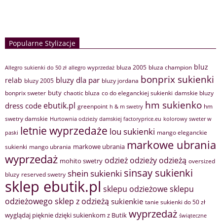
Popularne Stylizacje
bluz
bluza 2005
bluza champion
Allegro sukienki do 50 zł
allegro wyprzedaż
bonprix sukienki
bluzy dla par
relab
bluzy 2005
bluzy jordana
buty
bonprix sweter
chaotic bluza
co do eleganckiej sukienki
damskie bluzy
hm sukienko
ebutik.pl
dress code
greenpoint
hm
h & m swetry
swetry damskie
Hurtownia odzieży damskiej factoryprice.eu
kolorowy sweter w
letnie wyprzedaże
lou sukienki
mango eleganckie
paski
markowe ubrania
markowe ubrania
sukienki
mango ubrania
wyprzedaż
odzież
odzieży
odzieżą
mohito swetry
oversized
sinsay sukienki
shein sukienki
bluzy
reserved swetry
sklep ebutik.pl
sklepu odzieżowe
sklepu
sklep z odzieżą
odzieżowego
sukienkie
tanie sukienki do 50 zł
wyprzedaż
wyglądaj pięknie dzięki sukienkom z Butik
świąteczne