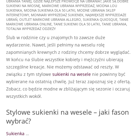
UBRANIA TANIEJ
,
GDZIE NAJLEPSZE PROMOCJE NA UBRANIA?
,
JAKIE SĄ DOBRE
08
SUKIENKI NA WIOSNĘ
,
MARKOWE UBRANIA WYPRZEDAŻ
,
MODNA LOU
SUKIENKA
,
MODNA SUKIENKA DLA 50 LATKI
,
MODNE UBRANIA SKLEP
INTERNETOWY
,
MONNARI WYPRZEDAŻ SUKIENEK
,
NAJWIĘKSZE WYPRZEDAŻE
UBRAŃ
,
OUTLET MARKOWE UBRANIA ALLEGRO
,
SUKIENKA QUIOSQUE
,
TANIE
MARKOWE UBRANIA ONLINE
,
TANIE SUKIENKI DLA 50 LATKI
,
TANIE UBRANIA
,
TOTALNA WYPRZEDAŻ ODZIEŻY
Ślub w rodzinie czy u znajomych to zawsze duże
wydarzenie. Nawet, jeśli pełnimy na weselu rolę
zapomnianych krewnych z rodziny chcemy dobrze wyglądać.
W końcu na ślubie wszystkie kobiety i mężczyźni ubierają
szczególne kreacje. Nie możemy odstawać od reszty. W
związku z tym stylowe
sukienki na wesele
nie powinny być
wybierane na ostatnią chwilę. Już teraz zapoznaj się z ofertą.
Zobacz, co będzie modne w zbliżającym się sezonie i oczaruj
wszystkich wokół.
Stylowe sukienki na wesele – jaki fason
wybrać?
Sukienka
…