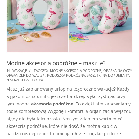
Modne akcesoria podróżne – masz je?
2025-
IN:
WAKACJE
TAGGED:
MODNE AKCESORIA PODRÓŻNE
,
OPASKA NA OCZY
,
ORGANIZER DO WALIZKI
,
PODUSZKA PODRÓŻNA
,
SASZETKI NA DOKUMENTY
,
08-
ZESTAW KOSMETYKÓW
19
Masz już zaplanowany urlop na tegoroczne wakacje? Każdy
wyjazd można umilić jeszcze bardziej, wykorzystując przy
tym modne
akcesoria podróżne
. To dzięki nim zapewniamy
sobie kompleksową wygodę i komfort, a organizacja wyjazdu
nigdy nie była taka prosta. Naszym zdaniem warto mieć
akcesoria podróżne, które nie dość, że można kupić w
bardzo niskiej cenie, to umilają długie i ciężkie podróże