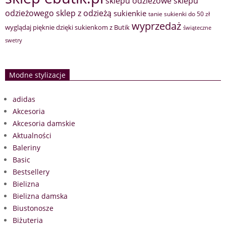
sklepu odzieżowe
sklepu
sklep z odzieżą
odzieżowego
sukienkie
tanie sukienki do 50 zł
wyprzedaż
wyglądaj pięknie dzięki sukienkom z Butik
świąteczne
swetry
Modne stylizacje
adidas
Akcesoria
Akcesoria damskie
Aktualności
Baleriny
Basic
Bestsellery
Bielizna
Bielizna damska
Biustonosze
Biżuteria