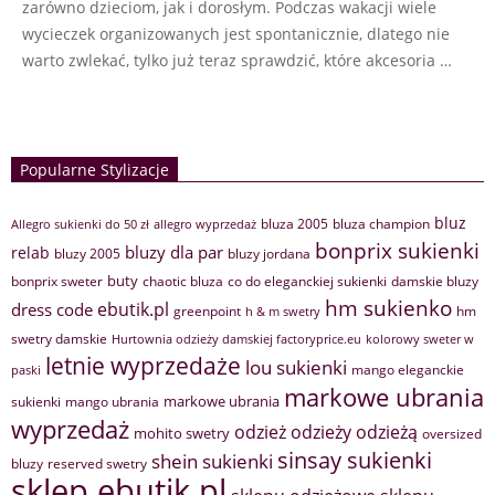
zarówno dzieciom, jak i dorosłym. Podczas wakacji wiele
wycieczek organizowanych jest spontanicznie, dlatego nie
warto zwlekać, tylko już teraz sprawdzić, które akcesoria …
Popularne Stylizacje
bluz
bluza 2005
bluza champion
Allegro sukienki do 50 zł
allegro wyprzedaż
bonprix sukienki
bluzy dla par
relab
bluzy 2005
bluzy jordana
buty
bonprix sweter
chaotic bluza
co do eleganckiej sukienki
damskie bluzy
hm sukienko
ebutik.pl
dress code
greenpoint
hm
h & m swetry
swetry damskie
Hurtownia odzieży damskiej factoryprice.eu
kolorowy sweter w
letnie wyprzedaże
lou sukienki
mango eleganckie
paski
markowe ubrania
markowe ubrania
sukienki
mango ubrania
wyprzedaż
odzież
odzieży
odzieżą
mohito swetry
oversized
sinsay sukienki
shein sukienki
bluzy
reserved swetry
sklep ebutik.pl