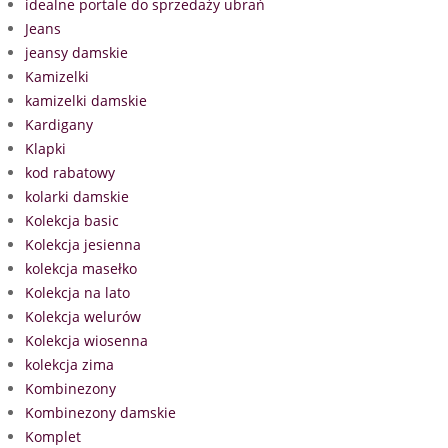
idealne portale do sprzedaży ubrań
Jeans
jeansy damskie
Kamizelki
kamizelki damskie
Kardigany
Klapki
kod rabatowy
kolarki damskie
Kolekcja basic
Kolekcja jesienna
kolekcja masełko
Kolekcja na lato
Kolekcja welurów
Kolekcja wiosenna
kolekcja zima
Kombinezony
Kombinezony damskie
Komplet